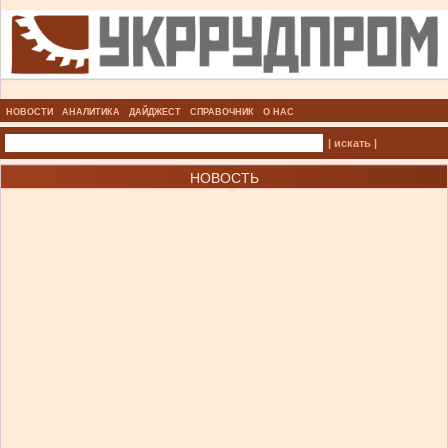
НОВОСТИ
АНАЛИТИКА
ДАЙДЖЕСТ
СПРАВОЧНИК
О НАС
| искать |
НОВОСТЬ