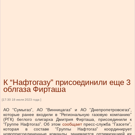
К “Нафтогазу” присоединили еще 3
облгаза Фирташа
[17:30 18 июля 2023 года ]
АО “Сумыгаз”, АО “Винницагаз” и АО “Днепропетровскгаз”,
которые ранее входили в “Региональную газовую компанию”
(РГК) беглого олигарха Дмитрия Фирташа, присоединили к
“Группе Нафтогаз”.
Об этом
сообщает
пресс-служба “Газсети”,
которая в составе “Группы Нафтогаз” координирует
новоприсоединенные команды, занимается оптимизацией их