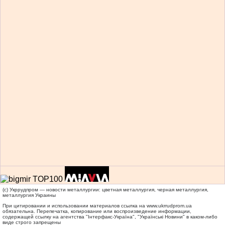
(c) Укррудпром — новости металлургии: цветная металлургия, черная металлургия,
металлургия Украины
При цитировании и использовании материалов ссылка на
www.ukrrudprom.ua
обязательна. Перепечатка, копирование или воспроизведение информации,
содержащей ссылку на агентства "Iнтерфакс-Україна", "Українськi Новини" в каком-либо
виде строго запрещены