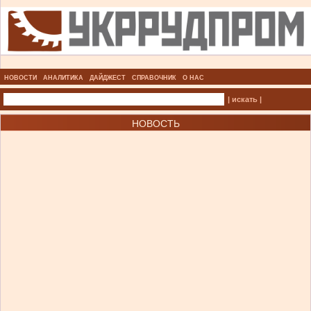
НОВОСТИ
АНАЛИТИКА
ДАЙДЖЕСТ
СПРАВОЧНИК
О НАС
| искать |
НОВОСТЬ