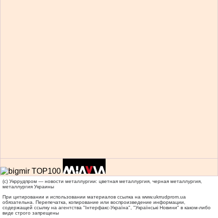
(c) Укррудпром — новости металлургии: цветная металлургия, черная металлургия,
металлургия Украины
При цитировании и использовании материалов ссылка на
www.ukrrudprom.ua
обязательна. Перепечатка, копирование или воспроизведение информации,
содержащей ссылку на агентства "Iнтерфакс-Україна", "Українськi Новини" в каком-либо
виде строго запрещены