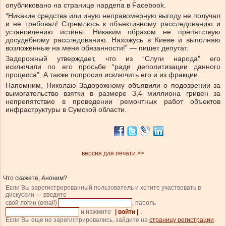
опубликовано на странице нардепа в Facebook.
“Никакие средства или иную неправомерную выгоду не получал
и не требовал! Стремлюсь к объективному расследованию и
установлению истины. Никаким образом не препятствую
досудебному расследованию. Нахожусь в Киеве и выполняю
возложенные на меня обязанности!” — пишет депутат.
Задорожный утверждает, что из “Слуги народа” его
исключили по его просьбе “ради деполитизации данного
процесса”. А также попросил исключить его и из фракции.
Напомним, Николаю Задорожному объявили о подозрении за
вымогательство взятки в размере 3,4 миллиона гривен за
непрепятствие в проведении ремонтных работ объектов
инфраструктуры в Сумской области.
версия для печати >>
Что скажете, Аноним?
Если Вы зарегистрированный пользователь и хотите участвовать в
дискуссии — введите
свой логин (email)
, пароль
и нажмите
| войти |
.
Если Вы еще не зарегистрировались, зайдите на
страницу регистрации
.