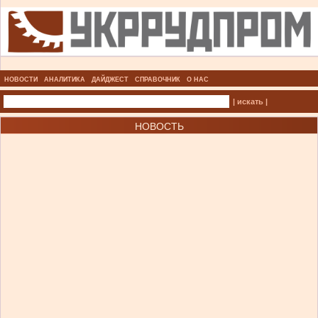
НОВОСТИ
АНАЛИТИКА
ДАЙДЖЕСТ
СПРАВОЧНИК
О НАС
| искать |
НОВОСТЬ