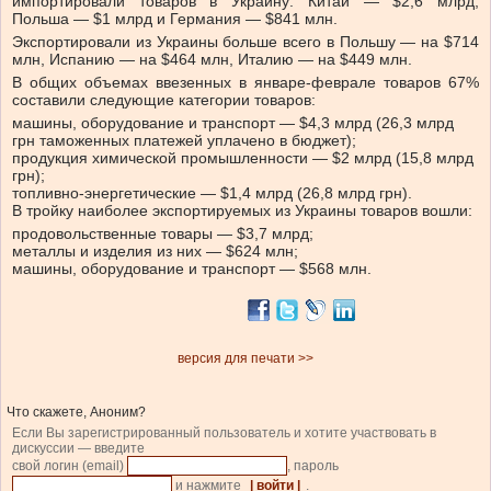
импортировали товаров в Украину: Китай — $2,6 млрд,
Польша — $1 млрд и Германия — $841 млн.
Экспортировали из Украины больше всего в Польшу — на $714
млн, Испанию — на $464 млн, Италию — на $449 млн.
В общих объемах ввезенных в январе-феврале товаров 67%
составили следующие категории товаров:
машины, оборудование и транспорт — $4,3 млрд (26,3 млрд
грн таможенных платежей уплачено в бюджет);
продукция химической промышленности — $2 млрд (15,8 млрд
грн);
топливно-энергетические — $1,4 млрд (26,8 млрд грн).
В тройку наиболее экспортируемых из Украины товаров вошли:
продовольственные товары — $3,7 млрд;
металлы и изделия из них — $624 млн;
машины, оборудование и транспорт — $568 млн.
версия для печати >>
Что скажете, Аноним?
Если Вы зарегистрированный пользователь и хотите участвовать в
дискуссии — введите
свой логин (email)
, пароль
и нажмите
| войти |
.