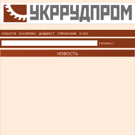
НОВОСТИ
АНАЛИТИКА
ДАЙДЖЕСТ
СПРАВОЧНИК
О НАС
| искать |
НОВОСТЬ