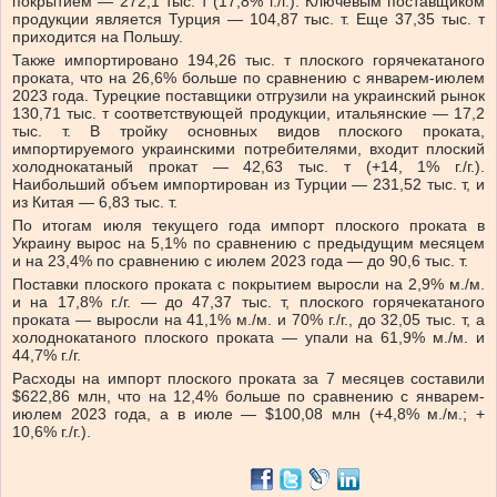
покрытием — 272,1 тыс. т (17,8% г./г.). Ключевым поставщиком
продукции является Турция — 104,87 тыс. т. Еще 37,35 тыс. т
приходится на Польшу.
Также импортировано 194,26 тыс. т плоского горячекатаного
проката, что на 26,6% больше по сравнению с январем-июлем
2023 года. Турецкие поставщики отгрузили на украинский рынок
130,71 тыс. т соответствующей продукции, итальянские — 17,2
тыс. т. В тройку основных видов плоского проката,
импортируемого украинскими потребителями, входит плоский
холоднокатаный прокат — 42,63 тыс. т (+14, 1% г./г.).
Наибольший объем импортирован из Турции — 231,52 тыс. т, и
из Китая — 6,83 тыс. т.
По итогам июля текущего года импорт плоского проката в
Украину вырос на 5,1% по сравнению с предыдущим месяцем
и на 23,4% по сравнению с июлем 2023 года — до 90,6 тыс. т.
Поставки плоского проката с покрытием выросли на 2,9% м./м.
и на 17,8% г./г. — до 47,37 тыс. т, плоского горячекатаного
проката — выросли на 41,1% м./м. и 70% г./г., до 32,05 тыс. т, а
холоднокатаного плоского проката — упали на 61,9% м./м. и
44,7% г./г.
Расходы на импорт плоского проката за 7 месяцев составили
$622,86 млн, что на 12,4% больше по сравнению с январем-
июлем 2023 года, а в июле — $100,08 млн (+4,8% м./м.; +
10,6% г./г.).