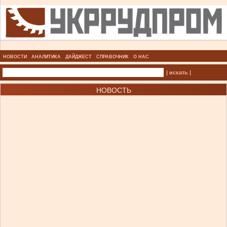
НОВОСТИ
АНАЛИТИКА
ДАЙДЖЕСТ
СПРАВОЧНИК
О НАС
| искать |
НОВОСТЬ