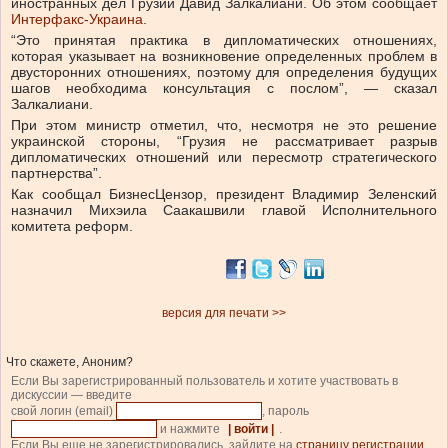
иностранных дел Грузии Давид Залкалиани. Об этом сообщает
Интерфакс-Украина
.
“Это принятая практика в дипломатических отношениях,
которая указывает на возникновение определенных проблем в
двусторонних отношениях, поэтому для определения будущих
шагов необходима консультация с послом”, — сказал
Залкалиани.
При этом министр отметил, что, несмотря не это решение
украинской стороны, “Грузия не рассматривает разрыв
дипломатических отношений или пересмотр стратегического
партнерства”.
Как сообщал БизнесЦензор, президент Владимир Зеленский
назначил Михэила Саакашвили главой Исполнительного
комитета реформ.
версия для печати >>
Что скажете, Аноним?
Если Вы зарегистрированный пользователь и хотите участвовать в
дискуссии — введите
свой логин (email)
, пароль
и нажмите
| войти |
.
Если Вы еще не зарегистрировались, зайдите на
страницу регистрации
.