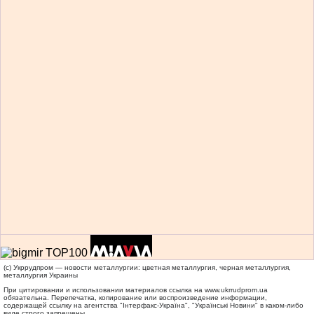
(c) Укррудпром — новости металлургии: цветная металлургия, черная металлургия,
металлургия Украины
При цитировании и использовании материалов ссылка на
www.ukrrudprom.ua
обязательна. Перепечатка, копирование или воспроизведение информации,
содержащей ссылку на агентства "Iнтерфакс-Україна", "Українськi Новини" в каком-либо
виде строго запрещены