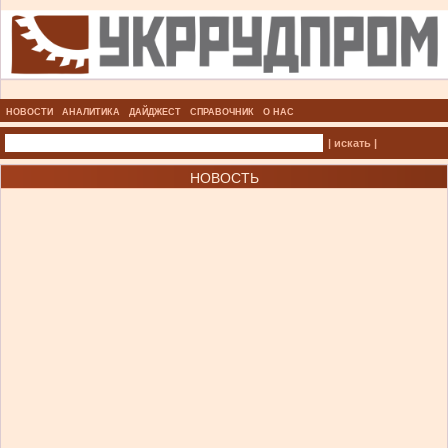
НОВОСТИ
АНАЛИТИКА
ДАЙДЖЕСТ
СПРАВОЧНИК
О НАС
| искать |
НОВОСТЬ