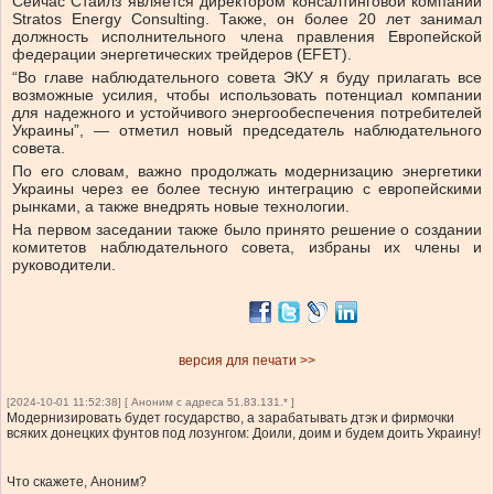
Сейчас Стайлз является директором консалтинговой компании
Stratos Energy Consulting. Также, он более 20 лет занимал
должность исполнительного члена правления Европейской
федерации энергетических трейдеров (EFET).
“Во главе наблюдательного совета ЭКУ я буду прилагать все
возможные усилия, чтобы использовать потенциал компании
для надежного и устойчивого энергообеспечения потребителей
Украины”, — отметил новый председатель наблюдательного
совета.
По его словам, важно продолжать модернизацию энергетики
Украины через ее более тесную интеграцию с европейскими
рынками, а также внедрять новые технологии.
На первом заседании также было принято решение о создании
комитетов наблюдательного совета, избраны их члены и
руководители.
версия для печати >>
[2024-10-01 11:52:38] [ Аноним с адреса 51.83.131.* ]
Модернизировать будет государство, а зарабатывать дтэк и фирмочки
всяких донецких фунтов под лозунгом: Доили, доим и будем доить Украину!
Что скажете, Аноним?