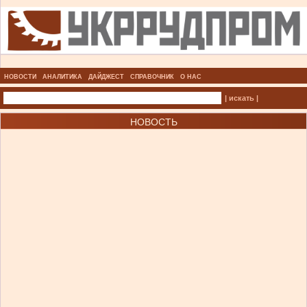
НОВОСТИ
АНАЛИТИКА
ДАЙДЖЕСТ
СПРАВОЧНИК
О НАС
| искать |
НОВОСТЬ