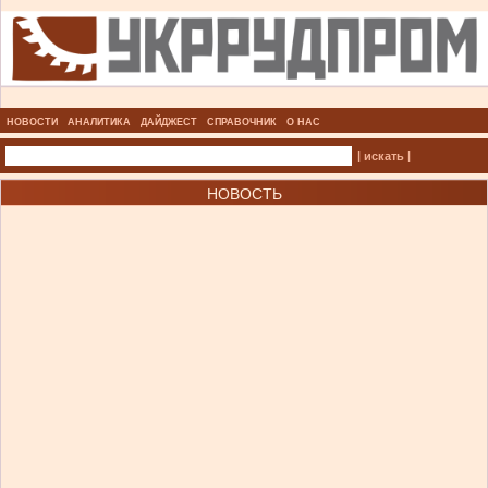
НОВОСТИ
АНАЛИТИКА
ДАЙДЖЕСТ
СПРАВОЧНИК
О НАС
| искать |
НОВОСТЬ