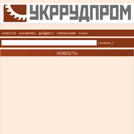
НОВОСТИ
АНАЛИТИКА
ДАЙДЖЕСТ
СПРАВОЧНИК
О НАС
| искать |
НОВОСТЬ