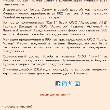
Фирма поставит Toyota Camry в комплектации Premium 2019
года выпуска.
В автосалонах Toyota Camry в самой дорогой комплектации
Premium можно приобрести за 882 тыс грн. В комплектации
Comfort ее продают за 655 тыс грн.
На торгах конкурентами “Кит-Т” были ООО “Автосамит ЛТД”
Тариэла Васадзе и ООО “Артмотор” Татьяны Акимовой и
Ларисы Атапиной. Предложения обеих фирм составили по 900
тыс грн. Именно такой была ожидаемая стоимость.
Меньшее предложение в 895 тыс грн. предложило ООО “Гранд
Мотор” Марии Гвоздевой и Татьяны Дерешук, но оно была
отклонена из-за отсутствия части документов тендерного
предложения.
Официальный дилер Toyota в Украине ООО “Кит-Т” из
Николаева принадлежит Геннадию Крашенинникову и Андрею
Турице, который руководит предприятием.
С начала декабря 2019 года Госслужбу по вопросам геодезии,
картографии и кадастра возглавляет Денис Башлык.
версия для печати >>
Что скажете, Аноним?