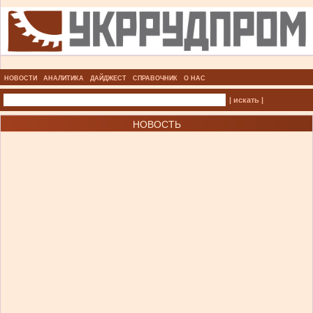
НОВОСТИ
АНАЛИТИКА
ДАЙДЖЕСТ
СПРАВОЧНИК
О НАС
| искать |
НОВОСТЬ