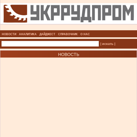
НОВОСТИ
АНАЛИТИКА
ДАЙДЖЕСТ
СПРАВОЧНИК
О НАС
| искать |
НОВОСТЬ