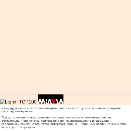
(c) Укррудпром — новости металлургии: цветная металлургия, черная металлургия,
металлургия Украины
При цитировании и использовании материалов ссылка на
www.ukrrudprom.ua
обязательна. Перепечатка, копирование или воспроизведение информации,
содержащей ссылку на агентства "Iнтерфакс-Україна", "Українськi Новини" в каком-либо
виде строго запрещены