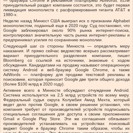
— браузера Chrome и рекламной платформы AdWords. Если
принудительный раздел компании состоится, это будет первая
ликвидация монополиста с расформирования гиганта AT&T в
1980-х.
Неделю назад Минюст США выиграл иск о признании Alphabet
монополистом, поданный еще в 2020 году. Суд постановил, что
Google заблокировал около 90% рынка интернет-поиска,
контролировал значительную часть рынка интернет-рекламы и
предпринимал усилия по сохранению монополии.
Следующий шаг со стороны Минюста — определить меру
наказания. И прямо сейчас ведомство всерьез рассматривает
вариант принудительного разделения компании, пишет
Bloomberg со ссылкой на источники, знакомые с ходом
обсуждения. Кандидатами на продажу называют операционную
систему Android и веб-браузер Google Chrome, а также
AdWords — платформу для продажи текстовой рекламы в
поисковике, которая приносит Google две трети общего дохода
(более $100 млрд в 2020 году).
Активнее всего в Минюсте обсуждают отчуждение Android.
Система используется на 2,5 млрд устройств по всему миру.
Федеральный судья округа Колумбия Амид Мехта, который
ведет дело против Google, в своем решении установил, что
компания требует от производителей устройств подписывать
специальные соглашения для доступа к своим приложениям
Gmail и Google Play Store. Эти же соглашения обязывают
производителей устанавливать на устройствах поисковый
виджет Google и браузер Chrome таким образом, чтобы их