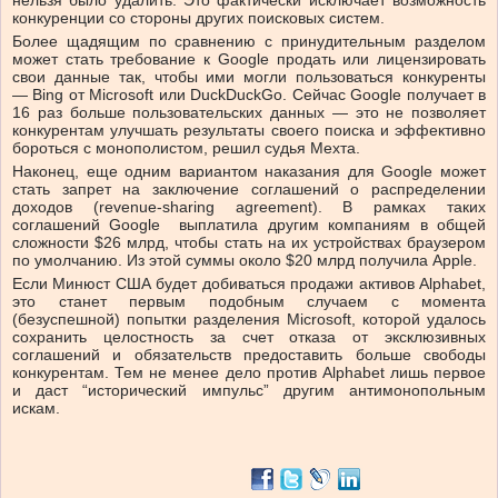
нельзя было удалить. Это фактически исключает возможность
конкуренции со стороны других поисковых систем.
Более щадящим по сравнению с принудительным разделом
может стать требование к Google продать или лицензировать
свои данные так, чтобы ими могли пользоваться конкуренты
— Bing от Microsoft или DuckDuckGo. Сейчас Google получает в
16 раз больше пользовательских данных — это не позволяет
конкурентам улучшать результаты своего поиска и эффективно
бороться с монополистом, решил судья Мехта.
Наконец, еще одним вариантом наказания для Google может
стать запрет на заключение соглашений о распределении
доходов (revenue-sharing agreement). В рамках таких
соглашений Google выплатила другим компаниям в общей
сложности $26 млрд, чтобы стать на их устройствах браузером
по умолчанию. Из этой суммы около $20 млрд получила Apple.
Если Минюст США будет добиваться продажи активов Alphabet,
это станет первым подобным случаем с момента
(безуспешной) попытки разделения Microsoft, которой удалось
сохранить целостность за счет отказа от эксклюзивных
соглашений и обязательств предоставить больше свободы
конкурентам. Тем не менее дело против Alphabet лишь первое
и даст “исторический импульс” другим антимонопольным
искам.