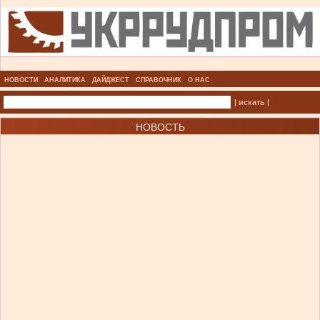
НОВОСТИ
АНАЛИТИКА
ДАЙДЖЕСТ
СПРАВОЧНИК
О НАС
| искать |
НОВОСТЬ