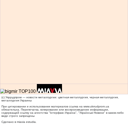
(c) Укррудпром — новости металлургии: цветная металлургия, черная металлургия,
металлургия Украины
При цитировании и использовании материалов ссылка на
www.ukrrudprom.ua
обязательна. Перепечатка, копирование или воспроизведение информации,
содержащей ссылку на агентства "Iнтерфакс-Україна", "Українськi Новини" в каком-либо
виде строго запрещены
Сделано в miavia estudia.