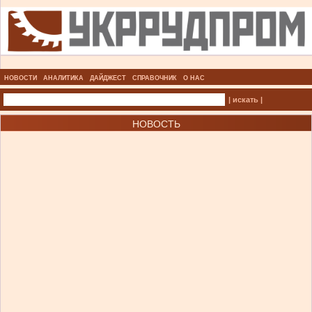
НОВОСТИ
АНАЛИТИКА
ДАЙДЖЕСТ
СПРАВОЧНИК
О НАС
| искать |
НОВОСТЬ