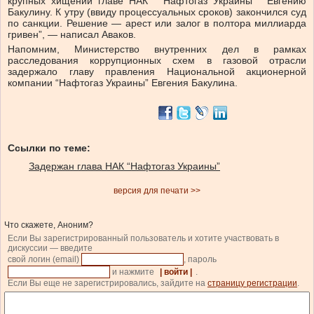
крупных хищений главе НАК “ Нафтогаз Украины “ Евгению
Бакулину. К утру (ввиду процессуальных сроков) закончился суд
по санкции. Решение — арест или залог в полтора миллиарда
гривен”, — написал Аваков.
Напомним, Министерство внутренних дел в рамках
расследования коррупционных схем в газовой отрасли
задержало главу правления Национальной акционерной
компании “Нафтогаз Украины” Евгения Бакулина.
Ссылки по теме:
Задержан глава НАК “Нафтогаз Украины”
версия для печати >>
Что скажете, Аноним?
Если Вы зарегистрированный пользователь и хотите участвовать в
дискуссии — введите
свой логин (email)
, пароль
и нажмите
| войти |
.
Если Вы еще не зарегистрировались, зайдите на
страницу регистрации
.