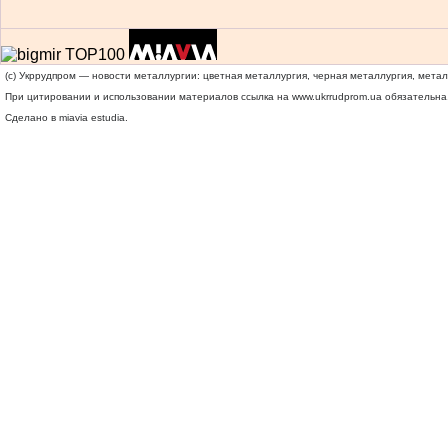
(c) Укррудпром — новости металлургии: цветная металлургия, черная металлургия, мета
При цитировании и использовании материалов ссылка на
www.ukrrudprom.ua
обязательна.
Сделано в miavia estudia.