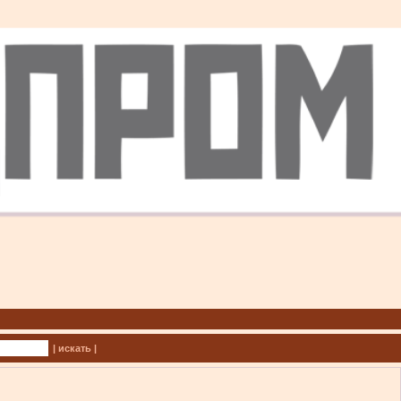
| искать |