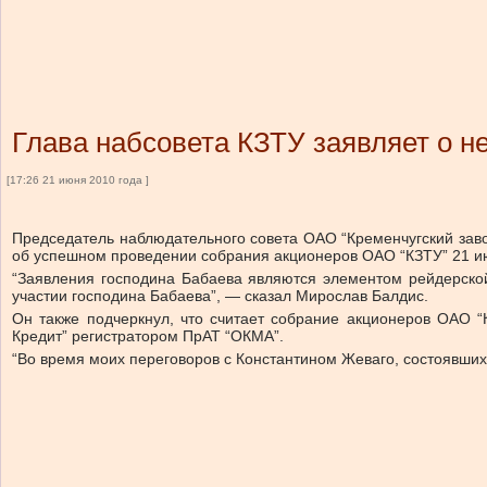
Глава набсовета КЗТУ заявляет о н
[17:26 21 июня 2010 года ]
Председатель наблюдательного совета ОАО “Кременчугский заво
об успешном проведении собрания акционеров ОАО “КЗТУ” 21 ию
“Заявления господина Бабаева являются элементом рейдерской
участии господина Бабаева”, — сказал Мирослав Балдис.
Он также подчеркнул, что считает собрание акционеров ОАО 
Кредит” регистратором ПрАТ “ОКМА”.
“Во время моих переговоров с Константином Жеваго, состоявших