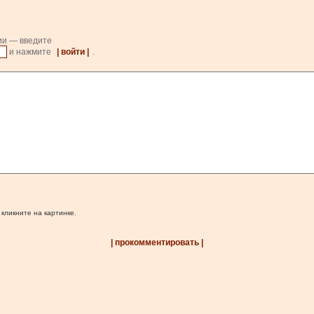
ии — введите
и нажмите
| войти |
.
 кликните на картинке.
| прокомментировать |