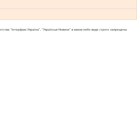
тва "Iнтерфакс-Україна", "Українськi Новини" в каком-либо виде строго запрещены