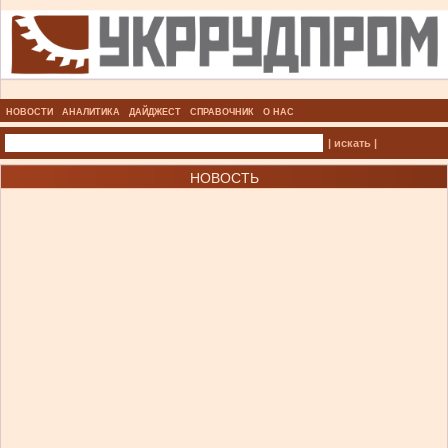
НОВОСТИ
АНАЛИТИКА
ДАЙДЖЕСТ
СПРАВОЧНИК
О НАС
| искать |
НОВОСТЬ