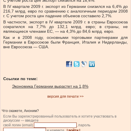
С учетом роста цен экспорт снизился на 16,4%.
В IV квартале 2009 г. экспорт из Германии снизился на 6,4% до
216,7 млрд. евро по сравнению с аналогичным периодом 2008
г. С учетом роста цен падение объемов составило 2,7%.
В частности, экспорт в IV квартале 2009 г. в страны Евросоюза
сократился на 7,7% до 132,1 млрд. евро; в страны, не
являющиеся членами ЕС, — на 4,3% до 84,6 млрд. евро.
Как и в 2008 году, основными торговыми партнерами для
Германии в Евросоюзе были Франция, Италия и Нидерланды,
вне Евросоюза — США.
Ссылки по теме:
Экономика Германии вырастет на 1,8%
версия для печати >>
Что скажете, Аноним?
Если Вы зарегистрированный пользователь и хотите участвовать в
дискуссии — введите
свой логин (email)
, пароль
и нажмите
| войти |
.