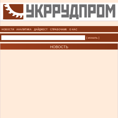
НОВОСТИ
АНАЛИТИКА
ДАЙДЖЕСТ
СПРАВОЧНИК
О НАС
| искать |
НОВОСТЬ