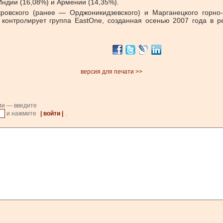
ндии (16,08%) и Армении (14,35%).
кровского (ранее — Орджоникидзевского) и Марганецкого горно
контролирует группа EastOne, созданная осенью 2007 года в рез
версия для печати >>
ии — введите
и нажмите
| войти |
.