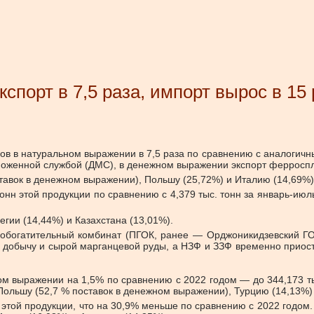
порт в 7,5 раза, импорт вырос в 15 
ов в натуральном выражении в 7,5 раза по сравнению с аналогичны
моженной службой (ДМС), в денежном выражении экспорт ферроспла
тавок в денежном выражении), Польшу (25,72%) и Италию (14,69%)
онн этой продукции по сравнению с 4,379 тыс. тонн за январь-июл
гии (14,44%) и Казахстана (13,01%).
о-обогатительный комбинат (ПГОК, ранее — Орджоникидзевский ГО
и добычу и сырой марганцевой руды, а НЗФ и ЗЗФ временно прио
ном выражении на 1,5% по сравнению с 2022 годом — до 344,173 т
Польшу (52,7 % поставок в денежном выражении), Турцию (14,13%)
нн этой продукции, что на 30,9% меньше по сравнению с 2022 годо