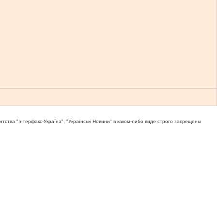
тва "Iнтерфакс-Україна", "Українськi Новини" в каком-либо виде строго запрещены