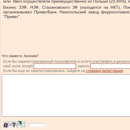
млн. Ввоз осуществляли преимущественно из Польши (23,94%), И
Бизнес ЗЗФ, НЗФ, Стахановского ЗФ (находится на НКТ), По
организовывал ПриватБанк. Никопольский завод ферросплавов 
“Приват”.
Что скажете, Аноним?
Если Вы зарегистрированный пользователь и хотите участвовать в дискусс
свой логин (email)
, пароль
Если Вы еще не зарегистрировались, зайдите на
страницу регистрации
.