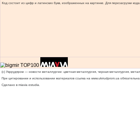
Код состоит из цифр и латинских букв, изображенных на картинке. Для перезагрузки кода
(c) Укррудпром — новости металлургии: цветная металлургия, черная металлургия, мета
При цитировании и использовании материалов ссылка на
www.ukrrudprom.ua
обязательна.
Сделано в miavia estudia.