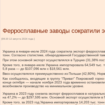
Ферросплавные заводы сократили экс
[09:20 12 августа 2024 года ]
Украина в январе-июле 2024 года сократила экспорт ферросплав
тонн. Согласно статистике, обнародованной Государственной та
При этом основной экспорт осуществлялся в Турцию (31,38% пос
Кроме того, в январе-июле Украина импортировала 64,549 тыс. т
5,8 раза — до $107,096 млн с $18,561 млн.
Ввоз осуществлялся преимущественно из Польши (42,80%), Норве
Как сообщалось, входящие в группу “Приват” Покровский горн
конце октября — начале ноября 2023 года временно остановил
возобновили производство на минимальном уровне.
Украина в 2023 году снизила экспорт ферросплавов в натураль
на 47,2% — до $297,595 млн. Основной экспорт осуществляли в 
Кроме того, за 2023 год Украина импортировала 14,203 тыс. то