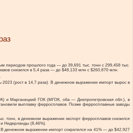
раз
м периодом прошлого года — до 39,691 тыс. тонн с 299,458 тыс.
вов снизился в 5,4 раза — до $48,133 млн с $260,870 млн.
.
ь-2023 (рост в 14,7 раза). В денежном выражении импорт вырос в
К) и Марганецкий ГОК (МГОК, оба — Днепропетровская обл.), в
становили выплавку ферросплавов. Позже ферросплавные заводы
ыс. тонн, в денежном выражении экспорт ферросплавов снизился
 и Нидерланды (8,46%).
м. В денежном выражении импорт сократился на 41% — до $42,927