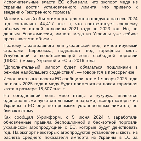
Исполнительные власти ЕС объявили, что экспорт меда из
Украины достиг установленного лимита, что привело к
введению “экстренного тормоза”.
Максимальный объем импорта для этого продукта на весь 2024
год составляет 44,417 тыс. т, что соответствует среднему
объему со второй половины 2021 года по 2023 год. Но, по
данным Еврокомиссии, импорт меда из Украины уже сейчас
превышает эти объемы.
Поэтому с завтрашнего дня украинский мед, импортируемый
странами Евросоюза, подпадает под тарифные квоты
Углубленной и всеобъемлющей зоны свободной торговли
(ПВЗСТ) между Украиной и ЕС от 2016 года.
“Дополнительный импорт будет облагаться пошлинами в
режиме наибольшего содействия”, — говорится в прессрелизе.
Исполнительные власти ЕС сообщили, что с 1 января 2025 года
по июнь 2025 года к меду будет применяться новая тарифная
квота в размере 18,507 тыс. т.
На сегодняшний день мясо птицы и кукуруза являются
единственными чувствительными товарами, экспорт которых из
Украины в ЕС еще не превысил установленных лимитов, но
близок к этому.
Как сообщал Укринформ, с 5 июня 2024 г. заработали
обновленные правила беспошлинной и бесквотной торговли
украинской агропродукцией с ЕС, которые будут действовать
год. На экспорт некоторых агропродуктов установлены квоты из
расчета среднего показателя импорта из Украины в ЕС за