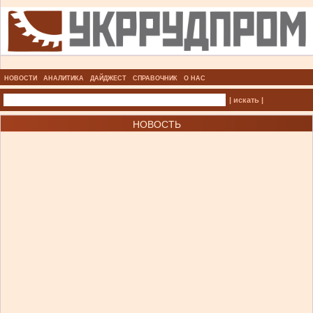
НОВОСТИ
АНАЛИТИКА
ДАЙДЖЕСТ
СПРАВОЧНИК
О НАС
| искать |
НОВОСТЬ