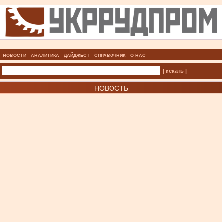
НОВОСТИ
АНАЛИТИКА
ДАЙДЖЕСТ
СПРАВОЧНИК
О НАС
| искать |
НОВОСТЬ