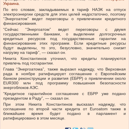
Украина
.
По его словам, закладываемых в тариф НАЭК на отпуск
электроэнергии средств для этих целей недостаточно, поэтому
“Энергоатом” ведет переговоры о привлечении кредитного
финансирования.
“Сейчас “Энергоатом” ведет переговоры с двумя
государственными банками, о выделении долгосрочных
кредитных ресурсов под государственные гарантии на
финансирование этих программ. Если кредитные ресурсы
будут выделены, то это, безусловно, значительно снизит
нагрузку на тариф”, — сказал он.
Никита Константинов уточнил, что кредиты планируются
привлечь под госгарантии.
Глава “Энергоатома”, также выразил надежду, что Верховная
рада в ноябре ратифицирует соглашение с Европейским
банком реконструкции и развития (ЕБРР) о привлечении около
EUR300 млн под программу повышения безопасности
энергоблоков АЭС.
“Кредитное гарантийное соглашение с ЕБРР уже подано
президентом в Раду”, — сказал он.
При этом Никита Константинов высказал надежду, что
соглашение по второй части кредита от Euroatom также в
ближайшее время будет подано в парламент и
ратифицировано в этом месяце.