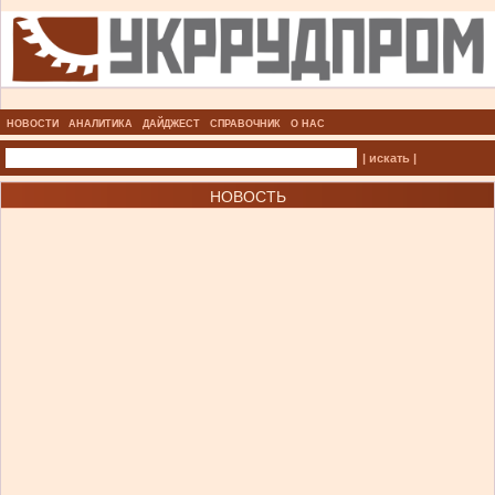
НОВОСТИ
АНАЛИТИКА
ДАЙДЖЕСТ
СПРАВОЧНИК
О НАС
| искать |
НОВОСТЬ