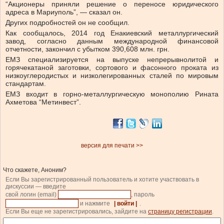
“Акционеры приняли решение о переносе юридического
адреса в Мариуполь”, — сказал он.
Других подробностей он не сообщил.
Как сообщалось, 2014 год Енакиевский металлургический
завод, согласно данным международной финансовой
отчетности, закончил с убытком 390,608 млн. грн.
ЕМЗ специализируется на выпуске непрерывнолитой и
горячекатаной заготовки, сортового и фасонного проката из
низкоуглеродистых и низколегированных сталей по мировым
стандартам.
ЕМЗ входит в горно-металлургическую монополию Рината
Ахметова “Метинвест”.
версия для печати >>
Что скажете, Аноним?
Если Вы зарегистрированный пользователь и хотите участвовать в
дискуссии — введите
свой логин (email)
, пароль
и нажмите
| войти |
.
Если Вы еще не зарегистрировались, зайдите на
страницу регистрации
.