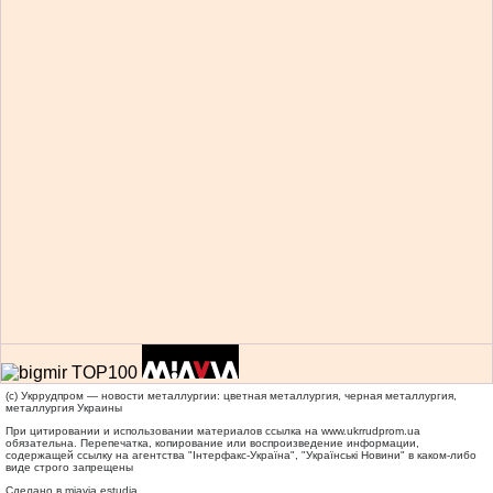
(c) Укррудпром — новости металлургии: цветная металлургия, черная металлургия,
металлургия Украины
При цитировании и использовании материалов ссылка на
www.ukrrudprom.ua
обязательна. Перепечатка, копирование или воспроизведение информации,
содержащей ссылку на агентства "Iнтерфакс-Україна", "Українськi Новини" в каком-либо
виде строго запрещены
Сделано в miavia estudia.