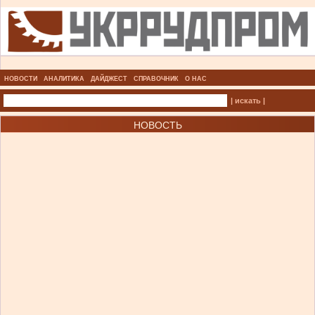
НОВОСТИ
АНАЛИТИКА
ДАЙДЖЕСТ
СПРАВОЧНИК
О НАС
| искать |
НОВОСТЬ