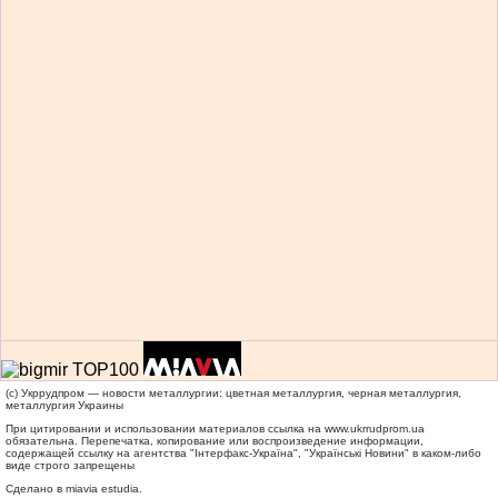
(c) Укррудпром — новости металлургии: цветная металлургия, черная металлургия,
металлургия Украины
При цитировании и использовании материалов ссылка на
www.ukrrudprom.ua
обязательна. Перепечатка, копирование или воспроизведение информации,
содержащей ссылку на агентства "Iнтерфакс-Україна", "Українськi Новини" в каком-либо
виде строго запрещены
Сделано в miavia estudia.