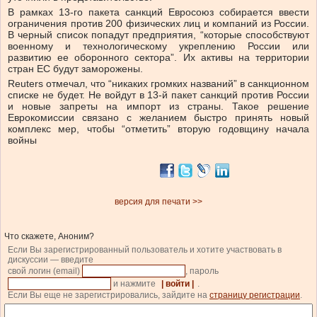
В рамках 13-го пакета санкций Евросоюз собирается ввести
ограничения против 200 физических лиц и компаний из России.
В черный список попадут предприятия, “которые способствуют
военному и технологическому укреплению России или
развитию ее оборонного сектора”. Их активы на территории
стран ЕС будут заморожены.
Reuters отмечал, что “никаких громких названий” в санкционном
списке не будет. Не войдут в 13-й пакет санкций против России
и новые запреты на импорт из страны. Такое решение
Еврокомиссии связано с желанием быстро принять новый
комплекс мер, чтобы “отметить” вторую годовщину начала
войны
версия для печати >>
Что скажете, Аноним?
Если Вы зарегистрированный пользователь и хотите участвовать в
дискуссии — введите
свой логин (email)
, пароль
и нажмите
| войти |
.
Если Вы еще не зарегистрировались, зайдите на
страницу регистрации
.