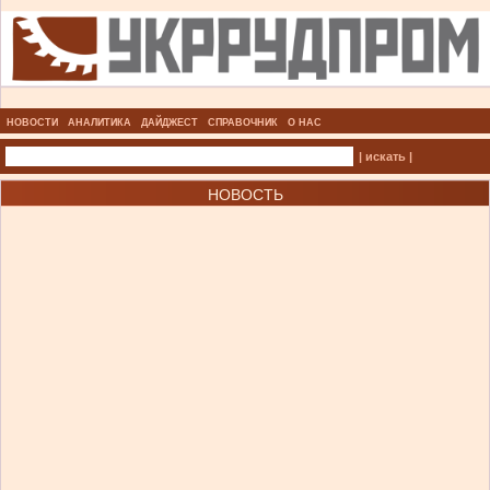
НОВОСТИ
АНАЛИТИКА
ДАЙДЖЕСТ
СПРАВОЧНИК
О НАС
| искать |
НОВОСТЬ