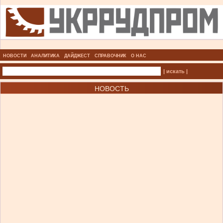
НОВОСТИ
АНАЛИТИКА
ДАЙДЖЕСТ
СПРАВОЧНИК
О НАС
| искать |
НОВОСТЬ