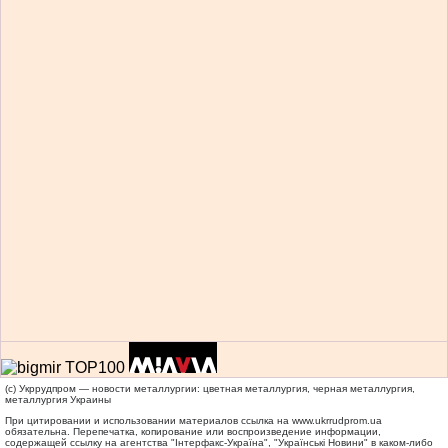
(c) Укррудпром — новости металлургии: цветная металлургия, черная металлургия,
металлургия Украины
При цитировании и использовании материалов ссылка на
www.ukrrudprom.ua
обязательна. Перепечатка, копирование или воспроизведение информации,
содержащей ссылку на агентства "Iнтерфакс-Україна", "Українськi Новини" в каком-либо