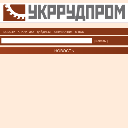
НОВОСТИ
АНАЛИТИКА
ДАЙДЖЕСТ
СПРАВОЧНИК
О НАС
| искать |
НОВОСТЬ