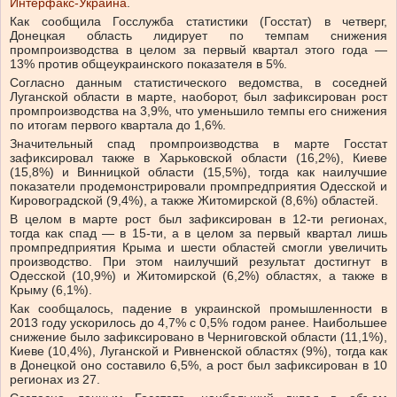
Интерфакс-Украина
.
Как сообщила Госслужба статистики (Госстат) в четверг,
Донецкая область лидирует по темпам снижения
промпроизводства в целом за первый квартал этого года —
13% против общеукраинского показателя в 5%.
Согласно данным статистического ведомства, в соседней
Луганской области в марте, наоборот, был зафиксирован рост
промпроизводства на 3,9%, что уменьшило темпы его снижения
по итогам первого квартала до 1,6%.
Значительный спад промпроизводства в марте Госстат
зафиксировал также в Харьковской области (16,2%), Киеве
(15,8%) и Винницкой области (15,5%), тогда как наилучшие
показатели продемонстрировали промпредприятия Одесской и
Кировоградской (9,4%), а также Житомирской (8,6%) областей.
В целом в марте рост был зафиксирован в 12-ти регионах,
тогда как спад — в 15-ти, а в целом за первый квартал лишь
промпредприятия Крыма и шести областей смогли увеличить
производство. При этом наилучший результат достигнут в
Одесской (10,9%) и Житомирской (6,2%) областях, а также в
Крыму (6,1%).
Как сообщалось, падение в украинской промышленности в
2013 году ускорилось до 4,7% с 0,5% годом ранее. Наибольшее
снижение было зафиксировано в Черниговской области (11,1%),
Киеве (10,4%), Луганской и Ривненской областях (9%), тогда как
в Донецкой оно составило 6,5%, а рост был зафиксирован в 10
регионах из 27.