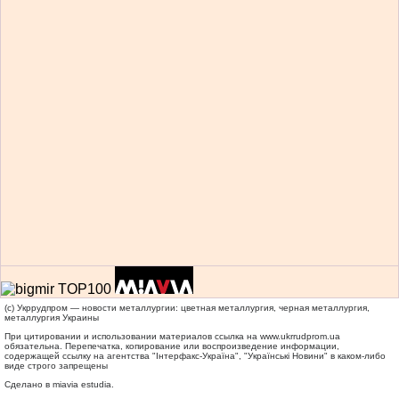
(c) Укррудпром — новости металлургии: цветная металлургия, черная металлургия,
металлургия Украины
При цитировании и использовании материалов ссылка на
www.ukrrudprom.ua
обязательна. Перепечатка, копирование или воспроизведение информации,
содержащей ссылку на агентства "Iнтерфакс-Україна", "Українськi Новини" в каком-либо
виде строго запрещены
Сделано в miavia estudia.