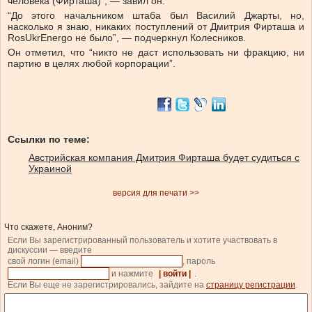
человека (Фирташа)”, — завил он.
“До этого начальником штаба был Василий Джарты, но,
насколько я знаю, никаких поступлений от Дмитрия Фирташа и
RosUkrEnergo не было”, — подчеркнул Колесников.
Он отметил, что “никто не даст использовать ни фракцию, ни
партию в целях любой корпорации”.
Ссылки по теме:
Австрийская компания Дмитрия Фирташа будет судиться с
Украиной
версия для печати >>
Что скажете, Аноним?
Если Вы зарегистрированный пользователь и хотите участвовать в
дискуссии — введите
свой логин (email)
, пароль
и нажмите
| войти |
.
Если Вы еще не зарегистрировались, зайдите на
страницу регистрации
.