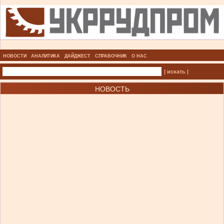
НОВОСТИ
АНАЛИТИКА
ДАЙДЖЕСТ
СПРАВОЧНИК
О НАС
| искать |
НОВОСТЬ