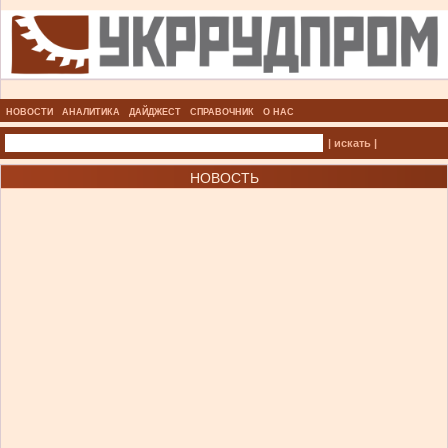
НОВОСТИ
АНАЛИТИКА
ДАЙДЖЕСТ
СПРАВОЧНИК
О НАС
| искать |
НОВОСТЬ