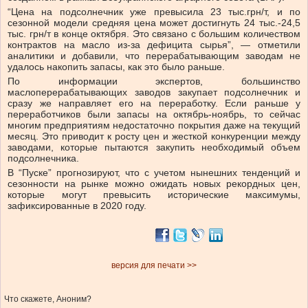
“Цена на подсолнечник уже превысила 23 тыс.грн/т, и по
сезонной модели средняя цена может достигнуть 24 тыс.-24,5
тыс. грн/т в конце октября. Это связано с большим количеством
контрактов на масло из-за дефицита сырья”, — отметили
аналитики и добавили, что перерабатывающим заводам не
удалось накопить запасы, как это было раньше.
По информации экспертов, большинство
маслоперерабатывающих заводов закупает подсолнечник и
сразу же направляет его на переработку. Если раньше у
переработчиков были запасы на октябрь-ноябрь, то сейчас
многим предприятиям недостаточно покрытия даже на текущий
месяц. Это приводит к росту цен и жесткой конкуренции между
заводами, которые пытаются закупить необходимый объем
подсолнечника.
В “Пуске” прогнозируют, что с учетом нынешних тенденций и
сезонности на рынке можно ожидать новых рекордных цен,
которые могут превысить исторические максимумы,
зафиксированные в 2020 году.
версия для печати >>
Что скажете, Аноним?