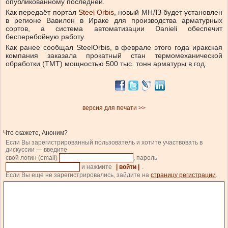
опубликованному последней.
Как передаёт портал
Steel Orbis
, новый МНЛЗ будет установлен
в регионе Вавилон в Ираке для производства арматурных
сортов, а система автоматизации Danieli обеспечит
бесперебойную работу.
Как ранее сообщал SteelOrbis, в феврале этого года иракская
компания заказала прокатный стан термомеханической
обработки (ТМТ) мощностью 500 тыс. тонн арматуры в год.
версия для печати >>
Что скажете, Аноним?
Если Вы зарегистрированный пользователь и хотите участвовать в
дискуссии — введите
свой логин (email)
, пароль
и нажмите
| войти |
.
Если Вы еще не зарегистрировались, зайдите на
страницу регистрации
.