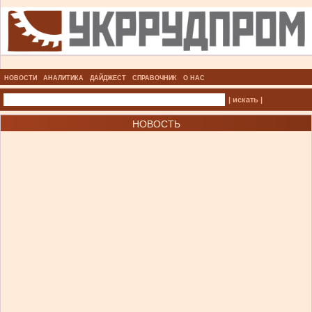
НОВОСТИ
АНАЛИТИКА
ДАЙДЖЕСТ
СПРАВОЧНИК
О НАС
| искать |
НОВОСТЬ