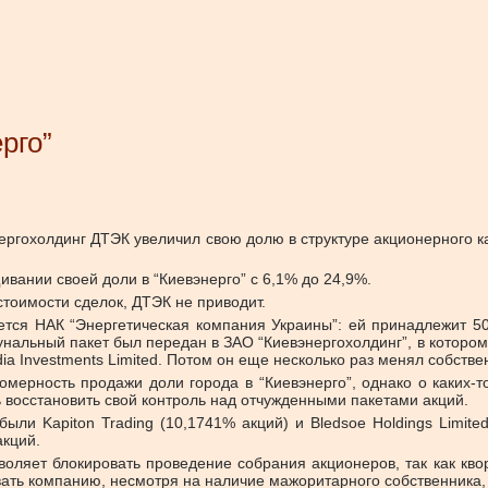
рго”
ргохолдинг ДТЭК увеличил свою долю в структуре акционерного ка
ивании своей доли в “Киевэнерго” с 6,1% до 24,9%.
 стоимости сделок, ДТЭК не приводит.
тся НАК “Энергетическая компания Украины”: ей принадлежит 5
льный пакет был передан в ЗАО “Киевэнергохолдинг”, в котором г
dia Investments Limited. Потом он еще несколько раз менял собстве
вомерность продажи доли города в “Киевэнерго”, однако о каких-т
сь восстановить свой контроль над отчужденными пакетами акций.
ли Kapiton Trading (10,1741% акций) и Bledsoe Holdings Limite
акций.
воляет блокировать проведение собрания акционеров, так как кв
ать компанию, несмотря на наличие мажоритарного собственника,