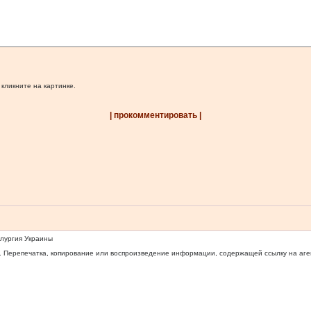
 кликните на картинке.
| прокомментировать |
ллургия Украины
 Перепечатка, копирование или воспроизведение информации, содержащей ссылку на агентс