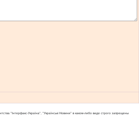
тва "Iнтерфакс-Україна", "Українськi Новини" в каком-либо виде строго запрещены