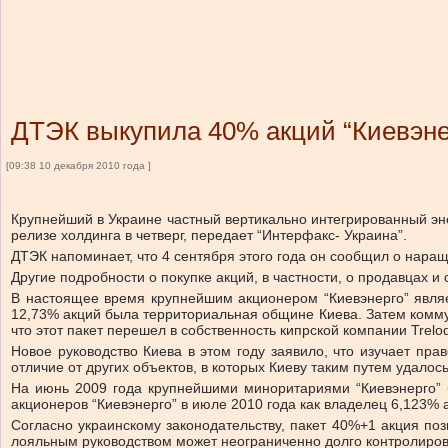
ДТЭК выкупила 40% акций “Киевэне
[09:38 10 декабря 2010 года ]
Крупнейший в Украине частный вертикально интегрированный эне
релизе холдинга в четверг, передает “Интерфакс- Украина”.
ДТЭК напоминает, что 4 сентября этого года он сообщил о наращ
Другие подробности о покупке акций, в частности, о продавцах и
В настоящее время крупнейшим акционером “Киевэнерго” являе
12,73% акций была территориальная общине Киева. Затем коммуна
что этот пакет перешел в собственность кипрской компании Trelo
Новое руководство Киева в этом году заявило, что изучает пра
отличие от других объектов, в которых Киеву таким путем удало
На июнь 2009 года крупнейшими миноритариями “Киевэнерго” бы
акционеров “Киевэнерго” в июле 2010 года как владелец 6,123% 
Согласно украинскому законодательству, пакет 40%+1 акция поз
лояльным руководством может неограниченно долго контролиров