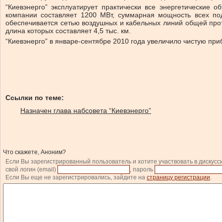
“Киевэнерго” эксплуатирует практически все энергетические 
компании составляет 1200 МВт, суммарная мощность всех по
обеспечивается сетью воздушных и кабельных линий общей прот
длина которых составляет 4,5 тыс. км.
“Киевэнерго” в январе-сентябре 2010 года увеличило чистую при
Ссылки по теме:
Назначен глава набсовета “Киевэнерго”
Что скажете, Аноним?
Если Вы зарегистрированный пользователь и хотите участвовать в дискусс
свой логин (email)
, пароль
Если Вы еще не зарегистрировались, зайдите на
страницу регистрации
.