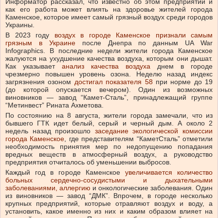
Информатор рассказал, что известно об этом предприятии и
как его работа может влиять на здоровье жителей города
Каменское, которое имеет самый грязный воздух среди городов
Украины.
В 2023 году
воздух в городе Каменское признали самым
грязным в Украине
после Днепра по данным UA War
Infographics. В последние недели жители города Каменское
жалуются на ухудшение качества воздуха, которым они дышат.
Как указывает
анализ качества воздуха
днем в городе
чрезмерно повышен уровень озона. Неделю назад индекс
загрязнения озоном
достигал показателя 58
при норме до 19
(до которой опускается вечером). Один из возможных
виновников — завод “Камет-Сталь”, принадлежащий группе
“Метинвест” Рината Ахметова.
По состоянию на 8 августа, жители города замечали, что из
бывшего ГТК идет белый, серый и черный дым. А около 2
недель назад произошло
заседание экологической комиссии
города Каменское
, где представителям “КаметСталь” отметили
необходимость принятия мер по недопущению попадания
вредных веществ в атмосферный воздух, а руководство
предприятия отчиталось об уменьшении выбросов.
Каждый год в городе Каменское
увеличивается количество
больных сердечно-сосудистыми и дыхательными
заболеваниями, аллергию
и онкологические заболевания. Один
из виновников — завод “ДМК”. Впрочем, в городе несколько
крупных предприятий, которые отравляют воздух и воду, а
установить, какое именно из них и каким образом влияет на