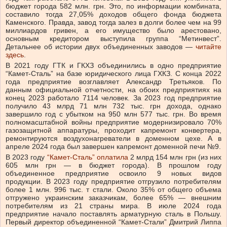
бюджет города 582 млн. грн. Это, по информации комбината,
составило тогда 27,05% доходов общего фонда бюджета
Каменского. Правда, завод тогда залез в долги более чем на 99
миллиардов гривен, а его имущество было арестовано,
основным кредитором выступила группа “Метинвест”.
Детальнее об истории двух объединенных заводов —
читайте
здесь
.
В 2021 году ГТК и ГКХЗ объединились в одно предприятие
“Камет-Сталь” на базе юридического лица ГХКЗ. С конца 2022
года предприятие возглавляет Александр Третьяков. По
данным официальной отчетности, на обоих предприятиях на
конец 2023 работало 7114 человек. За 2023 год предприятие
получило 43 млрд 71 млн 732 тыс. грн дохода, однако
завершило год с убытком на 950 млн 577 тыс. грн. Во время
полномасштабной войны предприятие модернизировало 70%
газозащитной аппаратуры, проходит капремонт конвертера,
ремонтируются воздухонагреватели в доменном цехе. А в
апреле 2024 года был завершен капремонт доменной печи №9.
В 2023 году
“Камет-Сталь” оплатила
2 млрд 154 млн грн (из них
605 млн грн — в бюджет города). В прошлом году
объединенное предприятие освоило 9 новых видов
продукции. В 2023 году предприятие отгрузило потребителям
более 1 млн. 996 тыс. т стали. Около 35% от общего объема
отгружено украинским заказчикам, более 65% — внешним
потребителям из 21 страны мира. В июле 2024 года
предприятие начало поставлять арматурную сталь в Польшу.
Первый директор объединенной “Камет-Стали” Дмитрий Липпа