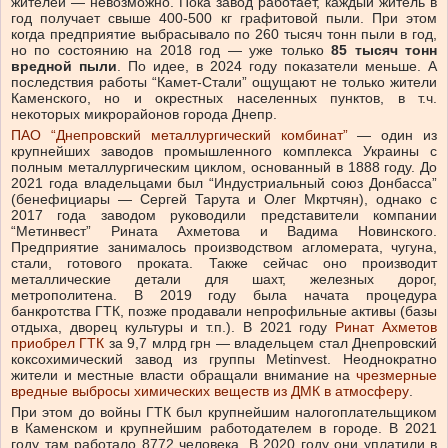
жителей — невозможно. Пока завод работает, каждый житель в
год получает свыше 400-500 кг графитовой пыли. При этом
когда предприятие выбрасывало по 260 тысяч тонн пыли в год,
но по состоянию на 2018 год — уже только
85 тысяч тонн
вредной пыли
. По идее, в 2024 году показатели меньше. А
последствия работы “Камет-Стали” ощущают не только жители
Каменского, но и окрестных населенных пунктов, в т.ч.
некоторых микрорайонов города Днепр.
ПАО “Днепровский металлургический комбинат”
— один из
крупнейших заводов промышленного комплекса Украины с
полным металлургическим циклом, основанный в 1888 году. До
2021 года владельцами был “Индустриальный союз Донбасса”
(бенефициары — Сергей Тарута и Олег Мкртчян), однако с
2017 года заводом руководили представители компании
“Метинвест” Рината Ахметова и Вадима Новинского.
Предприятие занималось производством агломерата, чугуна,
стали, готового проката. Также сейчас оно производит
металлические детали для шахт, железных дорог,
метрополитена. В 2019 году была начата процедура
банкротства ГТК, позже продавали непрофильные активы (базы
отдыха, дворец культуры и т.п.). В 2021 году
Ринат Ахметов
приобрел ГТК
за 9,7 млрд грн — владельцем стал Днепровский
коксохимический завод из группы Metinvest. Неоднократно
жители и местные власти обращали внимание на
чрезмерные
вредные выбросы химических веществ из ДМК в атмосферу
.
При этом до войны ГТК был крупнейшим налогоплательщиком
в Каменском и крупнейшим работодателем в городе. В 2021
году там работало 8772 человека. В 2020 году они уплатили в