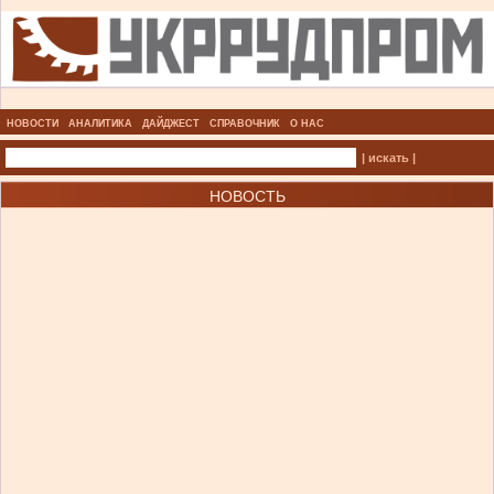
НОВОСТИ
АНАЛИТИКА
ДАЙДЖЕСТ
СПРАВОЧНИК
О НАС
| искать |
НОВОСТЬ