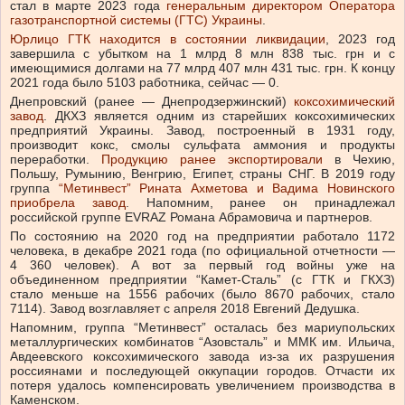
стал в марте 2023 года
генеральным директором Оператора
газотранспортной системы (ГТС) Украины
.
Юрлицо ГТК находится в состоянии ликвидации
, 2023 год
завершила с убытком на 1 млрд 8 млн 838 тыс. грн и с
имеющимися долгами на 77 млрд 407 млн ​​431 тыс. грн. К концу
2021 года было 5103 работника, сейчас — 0.
Днепровский (ранее — Днепродзержинский)
коксохимический
завод
. ДКХЗ является одним из старейших коксохимических
предприятий Украины. Завод, построенный в 1931 году,
производит кокс, смолы сульфата аммония и продукты
переработки.
Продукцию ранее экспортировали
в Чехию,
Польшу, Румынию, Венгрию, Египет, страны СНГ. В 2019 году
группа
“Метинвест” Рината Ахметова и Вадима Новинского
приобрела завод
. Напомним, ранее он принадлежал
российской группе EVRAZ Романа Абрамовича и партнеров.
По состоянию на 2020 год на предприятии работало 1172
человека, в декабре 2021 года (по официальной отчетности —
4 360 человек). А вот за первый год войны уже на
объединенном предприятии “Камет-Сталь” (с ГТК и ГКХЗ)
стало меньше на 1556 рабочих (было 8670 рабочих, стало
7114). Завод возглавляет с апреля 2018 Евгений Дедушка.
Напомним, группа “Метинвест” осталась без мариупольских
металлургических комбинатов “Азовсталь” и ММК им. Ильича,
Авдеевского коксохимического завода из-за их разрушения
россиянами и последующей оккупации городов. Отчасти их
потеря удалось компенсировать увеличением производства в
Каменском.