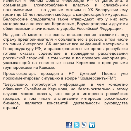
является и членом Совета Федерации РФ от Дагестана, в
организации злоупотребления властью и служебными
полномочиями — по данным статьям в УК Белоруссии ему
грозит до 10 лет лишения свободы с конфискацией имущества.
Белорусские следователи также утверждают, что у них есть
материалы о нанесении Керимовым, Баумгертнером и другими
обвиняемыми значительного ущерба Российской Федерации.
На данный момент вынесены постановления заключить под
стражу предпринимателя и объявить его в розыск, в том числе
по линии Интерпола. СК направит все найденный материалы в
Генпрокуратуру РФ, и правоохранительные органы республики
готовы оказать содействие в проведении расследования
российской стороной, в том числе и по проверке информации,
указывающей на возможные связи Керимова с преступными
группировками на Кавказе.
Пресс-секретарь президента РФ Дмитрий Песков уже
прокомментировал ситуацию в эфире “Коммерсантъ-FM”:
“Безусловно, потребуется информация, в чем конкретно
обвиняют Сулеймана Керимова, но безотносительно к этому
случаю можно сказать, что защита интересов российских
граждан, в том числе отстаивание интересов российского
бизнеса, является константой деятельности руководства
страны”.