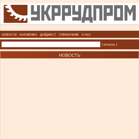
НОВОСТИ
АНАЛИТИКА
ДАЙДЖЕСТ
СПРАВОЧНИК
О НАС
| искать |
НОВОСТЬ