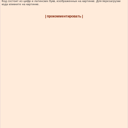
Код состоит из цифр и латинских букв, изображенных на картинке. Для перезагрузки
кода кликните на картинке.
| прокомментировать |