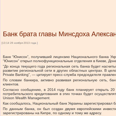
Банк брата главы Минсдоха Алекса
[13:14 26 ноября 2013 года ]
Банк “Юнисон”, получивший лицензию Национального банка Укра
“Юнисон” открыл полнофункциональные отделения в Киеве, Доне
“До конца текущего года региональная сеть банка будет насчит
развитие региональной сети в других областных центрах. В це
Private Banking”, — цитирует пресс-служба председателя правл
По словам банкира, активно развивая региональную сеть, б
клиентов.
Согласно сообщению, в 2014 году банк планирует открыть 20 
потребительского кредитования в этих точках будет осуществля
Unison Wealth Management.
Как сообщалось, Национальный банк Украины зарегистрировал б
По данным банка, он был создан двумя европейскими инвести
зарегистрированы на Кипре, по одному и тому же адресу.