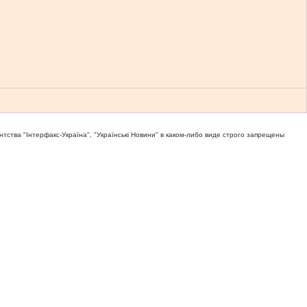
тва "Iнтерфакс-Україна", "Українськi Новини" в каком-либо виде строго запрещены