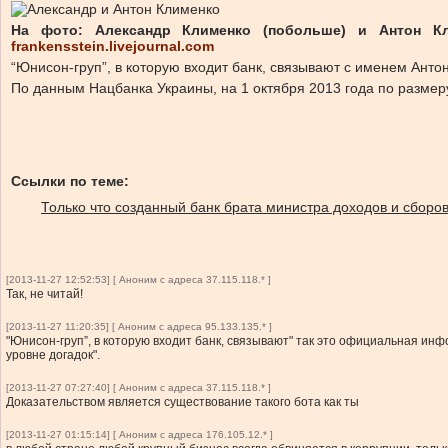
На фото: Александр Клименко (побольше) и Антон Кл
frankensstein.livejournal.com
“Юнисон-груп”, в которую входит банк, связывают с именем Анто
По данным Нацбанка Украины, на 1 октября 2013 года по размеру
Ссылки по теме:
Только что созданный банк брата министра доходов и сборов
[2013-11-27 12:52:53] [ Аноним с адреса 37.115.118.* ]
Так, не читай!
[2013-11-27 11:20:35] [ Аноним с адреса 95.133.135.* ]
"Юнисон-груп”, в которую входит банк, связывают" так это официальная ин
уровне догадок".
[2013-11-27 07:27:40] [ Аноним с адреса 37.115.118.* ]
Доказательством является существование такого бота как ты
[2013-11-27 01:15:14] [ Аноним с адреса 176.105.12.* ]