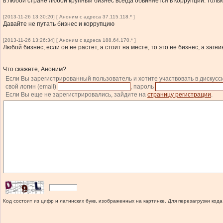
в любой стране любой крупный бизнес всегда обвиняется в коррупции. тольк
[2013-11-26 13:30:20] [ Аноним с адреса 37.115.118.* ]
Давайте не путать бизнес и коррупцию
[2013-11-26 13:26:34] [ Аноним с адреса 188.64.170.* ]
Любой бизнес, если он не растет, а стоит на месте, то это не бизнес, а заг
Что скажете, Аноним?
Если Вы зарегистрированный пользователь и хотите участвовать в дискусс
свой логин (email)
, пароль
Если Вы еще не зарегистрировались, зайдите на
страницу регистрации
.
Код состоит из цифр и латинских букв, изображенных на картинке. Для перезагрузки кода