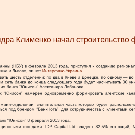
ндра Клименко начал строительство 
ины (НБУ) в феврале 2013 года, приступил к созданию региональ
цке и Львове, пишет
Интерфакс-Украина
.
ывать шесть отделений: по два в Киеве и Донецке, по одному — во
лом сеть банка до конца следующего года будет насчитывать 30 у
ения банка “Юнисон” Александра Лобанова.
анк “Юнисон” намерен одновременно формировать агентские кан
мини-отделений, значительная часть которых будет расположен
ться под брендом “БанкНота”, для сотрудничества с клиентами се
анк “Юнисон” 8 февраля 2013 года.
ционными фондами: IDP Capital Ltd владеет 82,5% его акций,