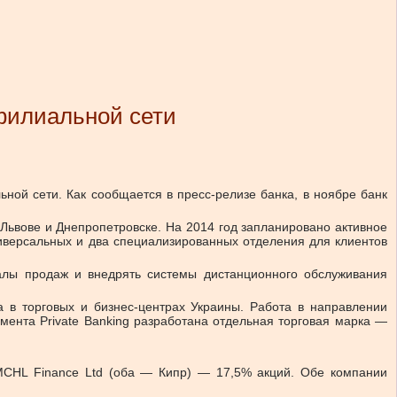
филиальной сети
ной сети. Как сообщается в пресс-релизе банка, в ноябре банк
 Львове и Днепропетровске. На 2014 год запланировано активное
ниверсальных и два специализированных отделения для клиентов
алы продаж и внедрять системы дистанционного обслуживания
а в торговых и бизнес-центрах Украины. Работа в направлении
гмента Private Banking разработана отдельная торговая марка —
 MCHL Finance Ltd (оба — Кипр) — 17,5% акций. Обе компании