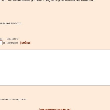
о вот за обвинениями должны следовать доказательства какие-то...
нивающее болото.
ии — введите
и нажмите
| войти |
.
 кликните на картинке.
| прокомментировать |