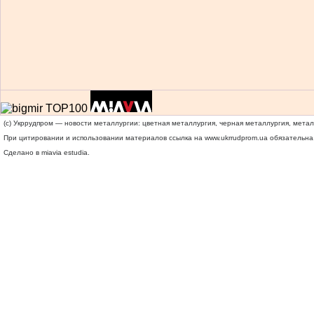
(c) Укррудпром — новости металлургии: цветная металлургия, черная металлургия, мета
При цитировании и использовании материалов ссылка на
www.ukrrudprom.ua
обязательна.
Сделано в miavia estudia.