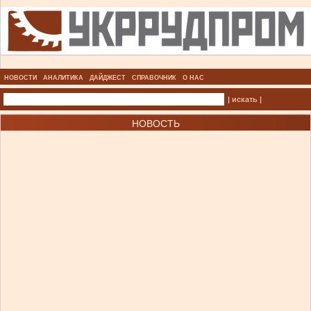
НОВОСТИ
АНАЛИТИКА
ДАЙДЖЕСТ
СПРАВОЧНИК
О НАС
| искать |
НОВОСТЬ