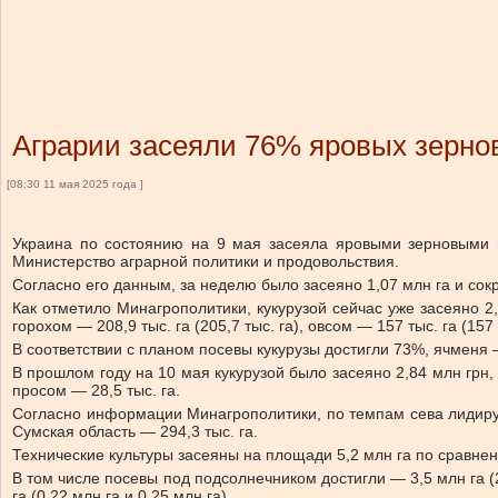
Аграрии засеяли 76% яровых зерно
[08:30 11 мая 2025 года ]
Украина по состоянию на 9 мая засеяла яровыми зерновыми и
Министерство аграрной политики и продовольствия.
Согласно его данным, за неделю было засеяно 1,07 млн га и со
Как отметило Минагрополитики, кукурузой сейчас уже засеяно 2,9
горохом — 208,9 тыс. га (205,7 тыс. га), овсом — 157 тыс. га (157 т
В соответствии с планом посевы кукурузы достигли 73%, ячмен
В прошлом году на 10 мая кукурузой было засеяно 2,84 млн грн, 
просом — 28,5 тыс. га.
Согласно информации Минагрополитики, по темпам сева лидируют 
Сумская область — 294,3 тыс. га.
Технические культуры засеяны на площади 5,2 млн га по сравнени
В том числе посевы под подсолнечником достигли — 3,5 млн га (2
га (0,22 млн га и 0,25 млн га).