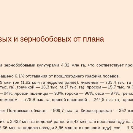
вых и зернобобовых от плана
 зернобобовыми культурами 4,32 млн га, что соответствует пр
кращено 6,1% отставания от прошлогоднего графика посевов.
 млн грн (1,92 млн га неделей ранее), ячменем — 733,4 тыс. га (7
ыс. га), гречихой — 16,3 тыс. га (7 тыс. га), просом — 15,7 тыс. га (
я — 94%, яровой пшеницы — 93%, гороха — 96%, овса — 97%, греч
ячменем — 779,9 тыс. га, яровой пшеницей — 244,9 тыс. га, горохом
Полтавская область — 509,7 тыс. га, Кировоградская — 352 тыс. 
ю с 3,432 млн га неделей ранее и 5,42 млн га в прошлом году на э
,36 млн га неделю назад и 3,96 млн га в прошлом году), сои — 1,3 