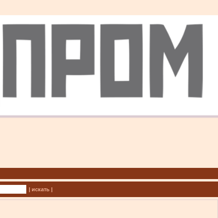
| искать |