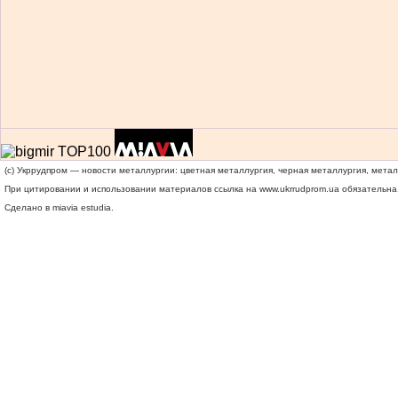
(c) Укррудпром — новости металлургии: цветная металлургия, черная металлургия, мета
При цитировании и использовании материалов ссылка на
www.ukrrudprom.ua
обязательна.
Сделано в miavia estudia.