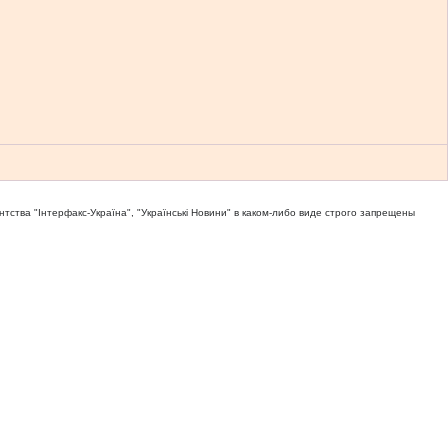
тва "Iнтерфакс-Україна", "Українськi Новини" в каком-либо виде строго запрещены