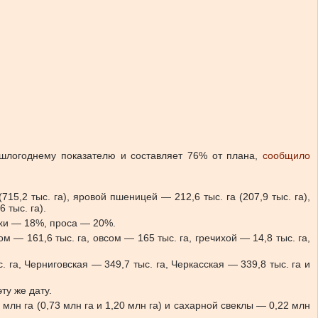
ошлогоднему показателю и составляет 76% от плана,
сообщило
15,2 тыс. га), яровой пшеницей — 212,6 тыс. га (207,9 тыс. га),
6 тыс. га).
ихи — 18%, проса — 20%.
 — 161,6 тыс. га, овсом — 165 тыс. га, гречихой — 14,8 тыс. га,
га, Черниговская — 349,7 тыс. га, Черкасская — 339,8 тыс. га и
ту же дату.
млн га (0,73 млн га и 1,20 млн га) и сахарной свеклы — 0,22 млн