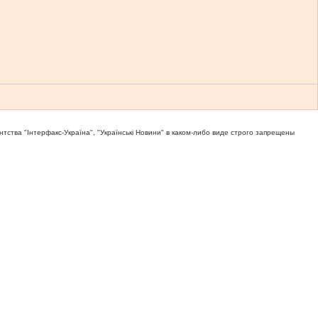
тва "Iнтерфакс-Україна", "Українськi Новини" в каком-либо виде строго запрещены