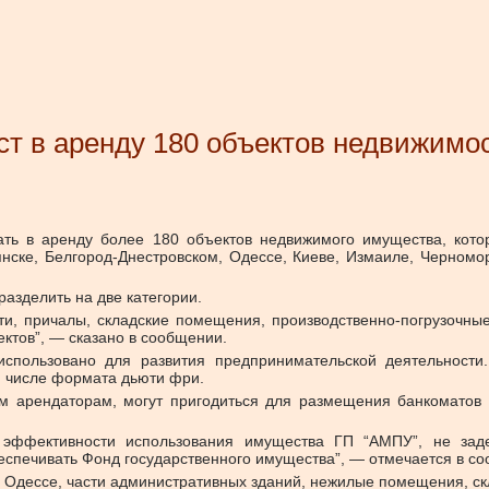
ст в аренду 180 объектов недвижимо
ать в аренду более 180 объектов недвижимого имущества, кото
ске, Белгород-Днестровском, Одессе, Киеве, Измаиле, Черномор
азделить на две категории.
сти, причалы, складские помещения, производственно-погрузочн
ктов”, — сказано в сообщении.
 использовано для развития предпринимательской деятельност
ом числе формата дьюти фри.
 арендаторам, могут пригодиться для размещения банкоматов 
ффективности использования имущества ГП “АМПУ”, не задей
еспечивать Фонд государственного имущества”, — отмечается в с
в Одессе, части административных зданий, нежилые помещения, ск