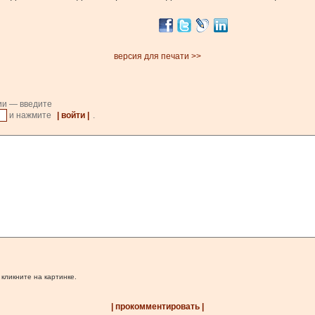
версия для печати >>
ии — введите
и нажмите
| войти |
.
 кликните на картинке.
| прокомментировать |