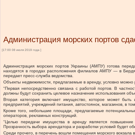
Администрация морских портов сда
[17:00 08 июля 2019 года ]
Администрация морских портов Украины (АМПУ) готова перед
находятся в городах расположения филиалов АМПУ — в Бердян
передает пресс-служба ведомства.
Объекты недвижимости, предлагаемые в аренду, условно можно р
“Первая непосредственно связана с работой портов. В частно
должны будут сохранить целевое назначение использования объе
Вторая категория включает имущество, которое может быть
предприятий, учреждений питания, автостоянок, магазинов, в т
Кроме того, небольшие площади, предлагаемые потенциальным
операторов, рекламных конструкций.
“Целью передачи имущества в аренду является повышение э
Прозрачность выбора арендатора и разработки условий будет об
Среди прочего, в перечень вошли помещения морского вокзала 