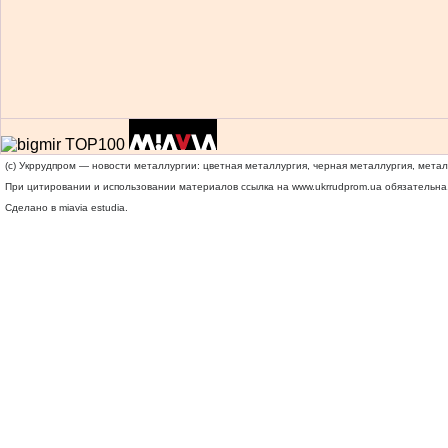
(c) Укррудпром — новости металлургии: цветная металлургия, черная металлургия, мета
При цитировании и использовании материалов ссылка на
www.ukrrudprom.ua
обязательна.
Сделано в miavia estudia.