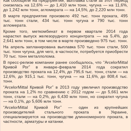
Как сообщили на предприятии, выплавка стали за этот период
снизилась на 12,6% — до 1,410 млн тонн, чугуна — на 11,6%,
до 1,242 млн тонн, агломерата — на 14,5%, до 2,220 млн тонн.
В марте предприятие произвело 492 тыс. тонн проката, 495
тыс. тонн стали, 434 тыс. тонн чугуна и 790 тыс. тонн
агломерата.
Кроме того, меткомбинат в первом квартале 2014 года
нарастил выпуск железорудного концентрата — на 5,4%, до
2,641 млн тонн, в том числе в марте произведено 975 тыс. тонн.
На апрель запланирована выплавка 570 тыс. тонн стали, 500
тыс. тонн чугуна, для чего, в частности, потребуется приобрести
70 тыс. тонн металлолома.
В пресс-релизе компании ранее сообщалось, что “ArcelorMittal
Кривой Рог” в январе-феврале 2014 года сократил
производство проката на 12,4%, до 795,6 тыс. тонн, стали — на
12,6%, до 915,1 тыс. тонн, чугуна — на 11,6%, до 808,4 тыс.
тонн.
“ArcelorMittal Кривой Рог” в 2013 году увеличил производство
проката на 1,2% по сравнению с 2012 годом — до 5,661 млн
тонн, стали — на 0,2%, до 6,430 млн тонн, но сократил чугуна
— на 0,1%, до 5,606 млн тонн.
“ArcelorMittal Кривой Рог” — один из крупнейших
производителей стального проката в Украине,
специализируется на производстве длинномерного проката, в
частности, арматуры и катанки.