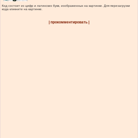
Код состоит из цифр и латинских букв, изображенных на картинке. Для перезагрузки
кода кликните на картинке.
| прокомментировать |