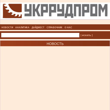
НОВОСТИ
АНАЛИТИКА
ДАЙДЖЕСТ
СПРАВОЧНИК
О НАС
| искать |
НОВОСТЬ