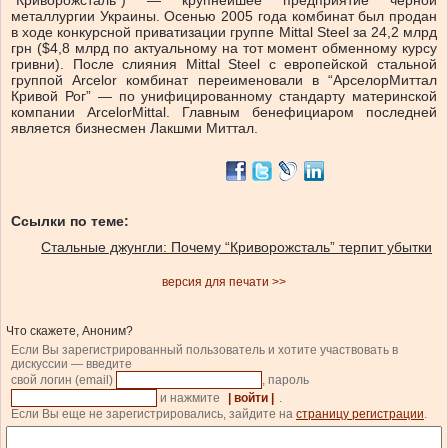
“Криворожсталь”) — крупнейшее предприятие черной
металлургии Украины. Осенью 2005 года комбинат был продан
в ходе конкурсной приватизации группе Mittal Steel за 24,2 млрд
грн ($4,8 млрд по актуальному на тот момент обменному курсу
гривни). После слияния Mittal Steel с европейской стальной
группой Arcelor комбинат переименовали в “АрселорМиттал
Кривой Рог” — по унифицированному стандарту материнской
компании ArcelorMittal. Главным бенефициаром последней
является бизнесмен Лакшми Миттал.
Ссылки по теме:
Стальные джунгли: Почему “Криворожсталь” терпит убытки
версия для печати >>
Что скажете, Аноним?
Если Вы зарегистрированный пользователь и хотите участвовать в
дискуссии — введите
свой логин (email)
, пароль
и нажмите
| войти |
.
Если Вы еще не зарегистрировались, зайдите на
страницу регистрации
.