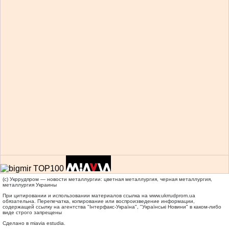
(c) Укррудпром — новости металлургии: цветная металлургия, черная металлургия,
металлургия Украины
При цитировании и использовании материалов ссылка на
www.ukrrudprom.ua
обязательна. Перепечатка, копирование или воспроизведение информации,
содержащей ссылку на агентства "Iнтерфакс-Україна", "Українськi Новини" в каком-либо
виде строго запрещены
Сделано в miavia estudia.