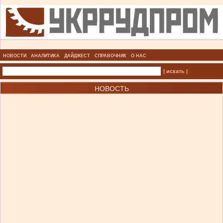
НОВОСТИ
АНАЛИТИКА
ДАЙДЖЕСТ
СПРАВОЧНИК
О НАС
| искать |
НОВОСТЬ