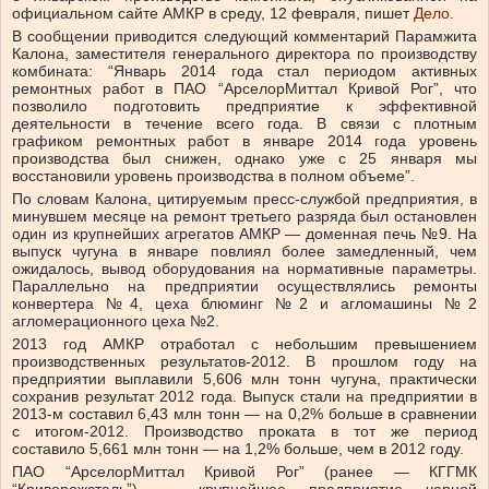
официальном сайте АМКР в среду, 12 февраля, пишет
Дело
.
В сообщении приводится следующий комментарий Парамжита
Калона, заместителя генерального директора по производству
комбината: “Январь 2014 года стал периодом активных
ремонтных работ в ПАО “АрселорМиттал Кривой Рог”, что
позволило подготовить предприятие к эффективной
деятельности в течение всего года. В связи с плотным
графиком ремонтных работ в январе 2014 года уровень
производства был снижен, однако уже с 25 января мы
восстановили уровень производства в полном объеме”.
По словам Калона, цитируемым пресс-службой предприятия, в
минувшем месяце на ремонт третьего разряда был остановлен
один из крупнейших агрегатов АМКР — доменная печь №9. На
выпуск чугуна в январе повлиял более замедленный, чем
ожидалось, вывод оборудования на нормативные параметры.
Параллельно на предприятии осуществлялись ремонты
конвертера №4, цеха блюминг №2 и агломашины №2
агломерационного цеха №2.
2013 год АМКР отработал с небольшим превышением
производственных результатов-2012. В прошлом году на
предприятии выплавили 5,606 млн тонн чугуна, практически
сохранив результат 2012 года. Выпуск стали на предприятии в
2013-м составил 6,43 млн тонн — на 0,2% больше в сравнении
с итогом-2012. Производство проката в тот же период
составило 5,661 млн тонн — на 1,2% больше, чем в 2012 году.
ПАО “АрселорМиттал Кривой Рог” (ранее — КГГМК