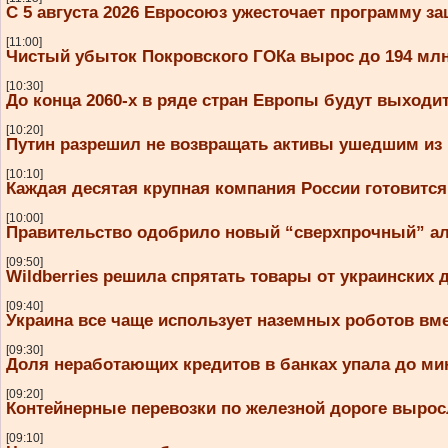
С 5 августа 2026 Евросоюз ужесточает программу 
[11:00]
Чистый убыток Покровского ГОКа вырос до 194 млн
[10:30]
До конца 2060-х в ряде стран Европы будут выходит
[10:20]
Путин разрешил не возвращать активы ушедшим из
[10:10]
Каждая десятая крупная компания России готовитс
[10:00]
Правительство одобрило новый “сверхпрочный” ал
[09:50]
Wildberries решила спрятать товары от украинских 
[09:40]
Украина все чаще использует наземных роботов вм
[09:30]
Доля неработающих кредитов в банках упала до мин
[09:20]
Контейнерные перевозки по железной дороге вырос
[09:10]