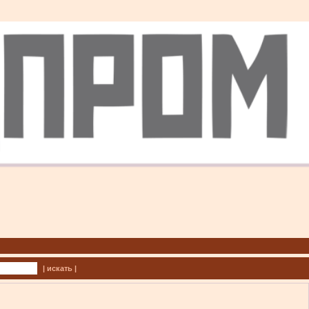
| искать |