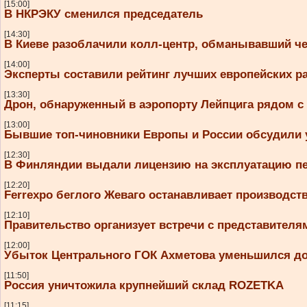
[15:00]
В НКРЭКУ сменился председатель
[14:30]
В Киеве разоблачили колл-центр, обманывавший ч
[14:00]
Эксперты составили рейтинг лучших европейских ра
[13:30]
Дрон, обнаруженный в аэропорту Лейпцига рядом с
[13:00]
Бывшие топ-чиновники Европы и России обсудили 
[12:30]
В Финляндии выдали лицензию на эксплуатацию пе
[12:20]
Ferrexpo беглого Жеваго останавливает производств
[12:10]
Правительство организует встречи с представител
[12:00]
Убыток Центрального ГОК Ахметова уменьшился до
[11:50]
Россия уничтожила крупнейший склад ROZETKA
[11:15]