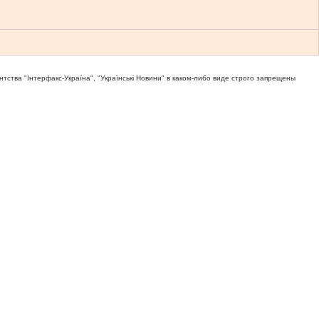
тва "Iнтерфакс-Україна", "Українськi Новини" в каком-либо виде строго запрещены