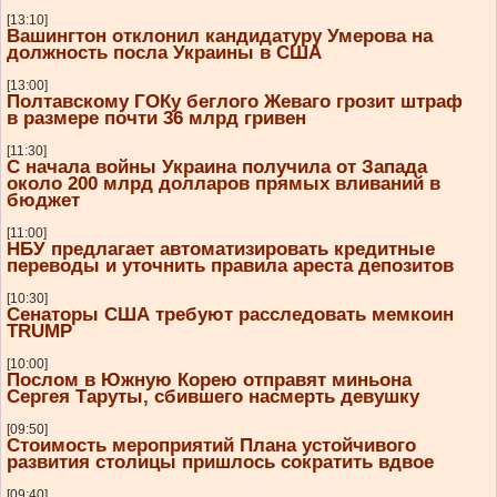
[13:10]
Вашингтон отклонил кандидатуру Умерова на
должность посла Украины в США
[13:00]
Полтавскому ГОКу беглого Жеваго грозит штраф
в размере почти 36 млрд гривен
[11:30]
С начала войны Украина получила от Запада
около 200 млрд долларов прямых вливаний в
бюджет
[11:00]
НБУ предлагает автоматизировать кредитные
переводы и уточнить правила ареста депозитов
[10:30]
Сенаторы США требуют расследовать мемкоин
TRUMP
[10:00]
Послом в Южную Корею отправят миньона
Сергея Таруты, сбившего насмерть девушку
[09:50]
Стоимость мероприятий Плана устойчивого
развития столицы пришлось сократить вдвое
[09:40]