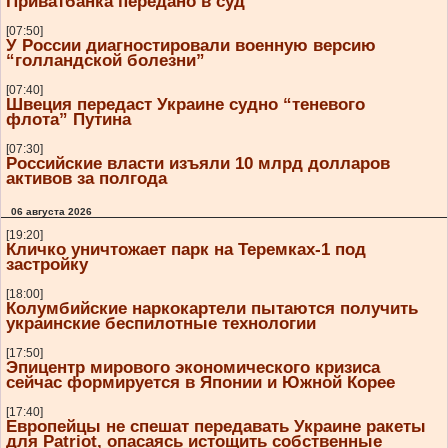
Приватбанка передано в суд
[07:50]
У России диагностировали военную версию
“голландской болезни”
[07:40]
Швеция передаст Украине судно “теневого
флота” Путина
[07:30]
Российские власти изъяли 10 млрд долларов
активов за полгода
06 августа 2026
[19:20]
Кличко уничтожает парк на Теремках-1 под
застройку
[18:00]
Колумбийские наркокартели пытаются получить
украинские беспилотные технологии
[17:50]
Эпицентр мирового экономического кризиса
сейчас формируется в Японии и Южной Корее
[17:40]
Европейцы не спешат передавать Украине ракеты
для Patriot, опасаясь истощить собственные