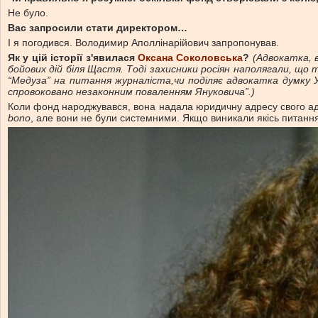
Не було.
Вас запросили стати директором…
І я погодився. Володимир Аполлінарійович запропонував.
Як у цій історії з'явилася
Оксана Соколовська
?
(Адвокатка, 
бойових дій біля Щастя. Тоді захисники росіян наполягали, що т
“Медуза” на питання журналіста,чи поділяє адвокатка думку Укр
спровоковано незаконним поваленням Януковича”.)
Коли фонд народжувався, вона надала юридичну адресу свого а
bono
, але вони не були системними. Якщо виникали якісь питання,