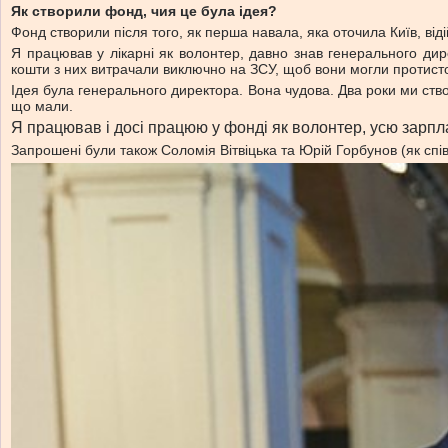
Як створили фонд, чия це була ідея?
Фонд створили після того, як перша навала, яка оточила Київ, від
Я працював у лікарні як волонтер, давно знав генерального дир
кошти з них витрачали виключно на ЗСУ, щоб вони могли протист
Ідея була генерального директора. Вона чудова. Два роки ми ст
що мали.
Я працював і досі працюю у фонді як волонтер, усю зарп
Запрошені були також Соломія Вітвіцька та Юрій Горбунов (як спі