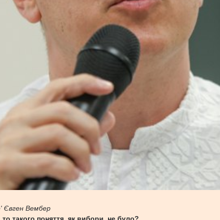
' Євген Вембер
то такого поняття, як вибори, не було?