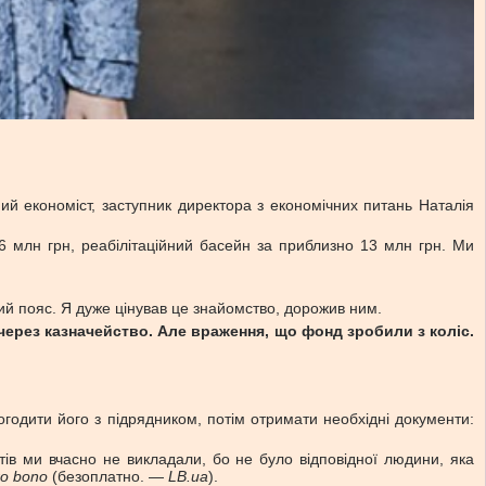
ий економіст, заступник директора з економічних питань Наталія
6 млн грн, реабілітаційний басейн за приблизно 13 млн грн. Ми
ний пояс. Я дуже цінував це знайомство, дорожив ним.
через казначейство. Але враження, що фонд зробили з коліс.
огодити його з підрядником, потім отримати необхідні документи:
тів ми вчасно не викладали, бо не було відповідної людини, яка
ro bono
(безоплатно. —
LB.ua
).