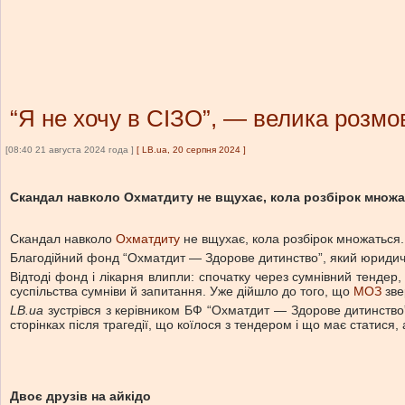
“Я не хочу в СІЗО”, — велика розмо
[08:40 21 августа 2024 года ]
[
LB.ua, 20 серпня 2024
]
Скандал навколо Охматдиту не вщухає, кола розбірок множа
Скандал навколо
Охматдиту
не вщухає, кола розбірок множаться
Благодійний фонд “Охматдит — Здорове дитинство”, який юридично 
Відтоді фонд і лікарня влипли: спочатку через сумнівний тендер,
суспільства сумніви й запитання. Уже дійшло до того, що
МОЗ
зве
LB.ua
зустрівся з керівником БФ “Охматдит — Здорове дитинство”
сторінках після трагедії, що коїлося з тендером і що має статися
Двоє друзів на айкідо