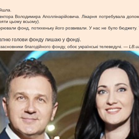
ійшла.
ектора Володимира Аполлінарійовича. Лікарня потребувала допомо
ояти цьому всьому).
ворювали фонд, потихеньку його розвивали. У нас не було бюджету.
латню голови фонду лишаю у фонді.
взасновники благодійного фонду, обоє українські телеведучі. —
LB.u