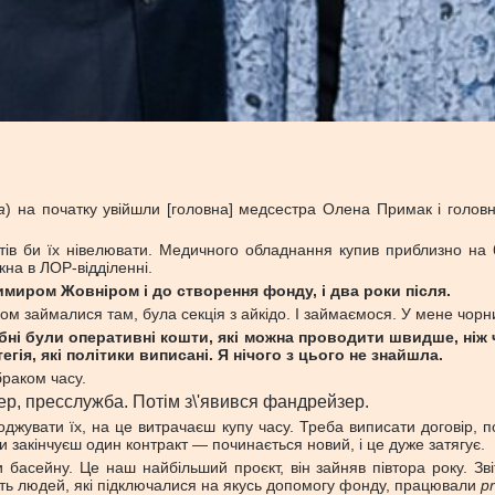
a
) на початку увійшли [головна] медсестра Олена Примак і головн
тів би їх нівелювати. Медичного обладнання купив приблизно на 
ікна в ЛОР-відділенні.
имиром Жовніром і до створення фонду, і два роки після.
зом займалися там, була секція з айкідо. І займаємося. У мене чор
ні були оперативні кошти, які можна проводити швидше, ніж 
егія, які політики виписані. Я нічого з цього не знайшла.
браком часу.
ер, пресслужба. Потім з\'явився фандрейзер.
оджувати їх, на це витрачаєш купу часу. Треба виписати договір, п
Ти закінчуєш один контракт — починається новий, і це дуже затягує.
асейну. Це наш найбільший проєкт, він зайняв півтора року. Зві
ість людей, які підключалися на якусь допомогу фонду, працювали
p