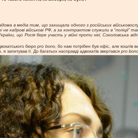
відома в медіа тим, що захищала одного з російських військовосл
і не кадрові військові РФ, а за контрактом служили в “поліції” та
аїни, що Росія бере участь у війні проти неї, Соколовська відпо
двокатського бюро
pro bono
, бо нам потрібен був офіс, але коштів 
 я запитував її. До багатьох насправді адвокатів звертався
pro bon