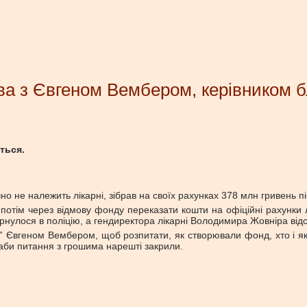
ва з Євгеном Вембером, керівником 
ться.
.
не належить лікарні, зібрав на своїх рахунках 378 млн гривень пі
 потім через відмову фонду переказати кошти на офіційні рахунки лі
рнулося в поліцію, а гендиректора лікарні Володимира Жовніра відс
 Євгеном Вембером, щоб розпитати, як створювали фонд, хто і як 
, аби питання з грошима нарешті закрили.