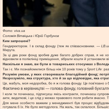
Фото: viva.ua
Cоломія Вітвіцька і Юрій Горбунов
Ким запрошені?
Гендиректором. І в склад фонду (теж як співзасновники. —
LB.u
Мирута.
За ці два роки фонд зробив дуже багато добрих справ, я не хо
відновили в поліклініці приміщення, зібрали кошти й установили в
Наскільки я знаю, ви були в товариських стосунках з Волод
Так і є. Ми познайомилися більш ніж 10 років тому у
Sport Life
: ра
Розумію умови, у яких створювали благодійний фонд: потріб
Незрозуміло, яка структура, хто й за що відповідає, яка страт
Це, мабуть, моя недоробка, бо я ж голова фонду. Це пов'язано з 
Фактично в керівництві — голова фонду, головний бухгалт
І коли ти починаєш, підписуєш якісь контракти, починаєш супров
акти, видаткові, і це слід у межах правового поля робити вчасно. 
Для мене особисто важким у менеджменті був процес відбудови б
готувала б їх. Не було методолога. На жаль, так склалося. Більш