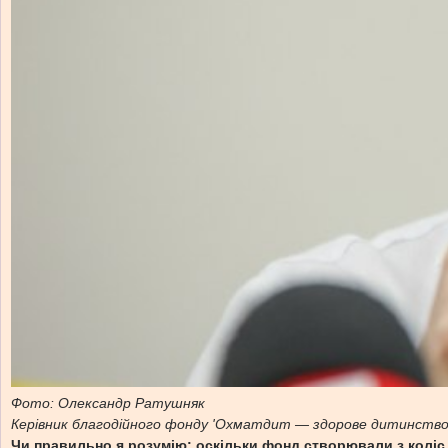
Фото: Олександр Ратушняк
Керівник благодійного фонду 'Охматдит — здорове дитинство
Чи правильно я розумію: оскільки фонд створювали з коліс, 