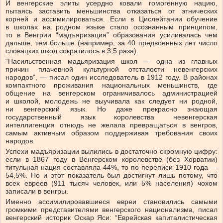
И венгерские элиты усердно ковали гомогенную нацию,
пытаясь заставить меньшинства отказаться от этнических
корней и ассимилироваться. Если в Цислейтании обучение
в школах на родном языке стало осознанным принципом,
то в Венгрии “мадъяризация” образования усиливалась чем
дальше, тем больше (например, за 40 предвоенных лет число
словацких школ сократилось в 3,5 раза).
“Насильственная мадьяризация школ — одна из главных
причин плачевной культурной отсталости невенгерских
народов”, — писал один исследователь в 1912 году. В районах
компактного проживания национальных меньшинств, где
общение на венгерском ограничивалось администрацией
и школой, молодежь не выучивала как следует ни родной,
ни венгерский язык. Но даже прекрасно знающая
государственный язык королевства невенгерская
интеллигенция отнюдь не желала превращаться в венгров,
самым активным образом поддерживая требования своих
народов.
Успехи мадъяризации вылились в достаточно скромную цифру:
если в 1867 году в Венгерском королевстве (без Хорватии)
титульная нация составляла 44%, то по переписи 1910 года —
54,5%. Но и этот показатель был достигнут лишь потому, что
всех евреев (911 тысяч человек, или 5% населения) чохом
записали в венгры.
Именно ассимилировавшиеся евреи становились самыми
громкими представителями венгерского национализма, писал
венгерский историк Оскар Яси: “Еврейская капиталистическая