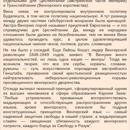
отдельными для Цислейтании (австрийской части империи)
и Транслейтании (Венгерского королевства).
Вена никак не контролировала внутреннюю политику
Будапешта, в том числе политику национальную. А тут разница
между двумя частями габсбургской монрахии была кричащей.
Австро-Венгрию порой называют предтечей Евросоюза — и это
справедливо для Цислейтании. Да, между ее народами
отношения были далеко не безоблачными, тем не менее Вене
удавалось проводить курс, в целом удовлетворявший
национальные чаяния чехов, поляков, русин, словенцев.
Не так было у соседей. Еще Лайош Кошут, лидер Венгерской
революции 1848-1849 годов, заявил: “В Венгрии много
национальностей, но лишь одна нация — венгры”. Тогда же
возникла теория, что все эти сербы, хорваты, словаки,
румыны — суть искусственное порождение австрийского
Генштаба, призванное своей крестьянской реакционностью
нейтрализовать либерально-революционные порывы
просвещенного венгерского дворянства.
Отсюда вытекал чеканный принцип, сформулированный одним
из высших чиновников в сфере образования Кароем Заем:
“Любые устремления, призванные воспрепятствовать
мадьяризации и способствующие распространению других
языков, кроме венгерского, означали бы подрыв
конституционных принципов. Венгерский язык — самый
надежный защитник свободы в нашей стране, а мадьяризация
славян — священная обязанность каждого венгерского
патриота, каждого борца за Свободу и Разум”.