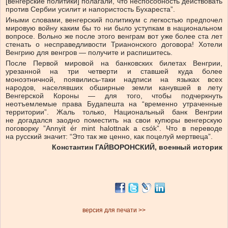
[венгерские политики] полагали, что неспособность действовать
против Сербии усилит и напористость Бухареста”.
Иными словами, венгерский политикум с легкостью предпочел
мировую войну каким бы то ни было уступкам в национальном
вопросе. Вольно же после этого венграм вот уже более ста лет
стенать о несправедливости Трианонского договора! Хотели
Венгрию для венгров — получите и распишитесь.
После Первой мировой на банковских билетах Венгрии,
урезанной на три четверти и ставшей куда более
моноэтничной, появились-таки надписи на языках всех
народов, населявших обширные земли канувшей в лету
Венгерской Короны — для того, чтобы подчеркнуть
неотъемлемые права Будапешта на “временно утраченные
территории”. Жаль только, Национальный банк Венгрии
не догадался заодно поместить на свои купюры венгерскую
поговорку ”Annyit ér mint halottnak a csók”. Что в переводе
на русский значит: “Это так же ценно, как поцелуй мертвеца”.
Константин ГАЙВОРОНСКИЙ,
военный историк
версия для печати >>