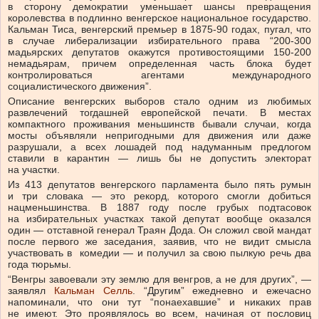
в сторону демократии уменьшает шансы превращения
королевства в подлинно венгерское национальное государство.
Кальман Тиса, венгерский премьер в 1875-90 годах, пугал, что
в случае либерализации избирательного права “200-300
мадьярских депутатов окажутся противостоящими 150-200
немадьярам, причем определенная часть блока будет
контролироваться агентами международного
социалистического движения”.
Описание венгерских выборов стало одним из любимых
развлечений тогдашней европейской печати. В местах
компактного проживания меньшинств бывали случаи, когда
мосты объявляли непригодными для движения или даже
разрушали, а всех лошадей под надуманным предлогом
ставили в карантин — лишь бы не допустить электорат
на участки.
Из 413 депутатов венгерского парламента было пять румын
и три словака — это рекорд, которого смогли добиться
нацменьшинства. В 1887 году после грубых подтасовок
на избирательных участках такой депутат вообще оказался
один — отставной генерал Траян Дода. Он сложил свой мандат
после первого же заседания, заявив, что не видит смысла
участвовать в комедии — и получил за свою пылкую речь два
года тюрьмы.
“Венгры завоевали эту землю для венгров, а не для других”, —
заявлял
Кальман Селль
. “Другим” ежедневно и ежечасно
напоминали, что они тут “понаехавшие” и никаких прав
не имеют. Это проявлялось во всем, начиная от пословиц