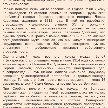
сотрясаемому антивенгерскими демонстрациями, трудно было
его игнорировать.
Робкие попытки Вены как-то повлиять на Будапешт ни к чему
не приводили. О степени понимания венграми “румынской
проблемы” говорит брошюра известного историка Яноша
Карачони, изданная в 1912 году. В ней он разоблачил
утверждение итальянского ученого XV в. Бонфини,
утверждавшего, что трансильванские румыны — потомки
римлян эпохи императора Траяна. Карачони “доказал”, что
румыны прибыли в Трансильванию лишь в 1182 г. — по мнению
сего достойного мужа, осознав, что они живут в венгерском
государстве всего каких-то 800 лет, венгерские румыны
опомнятся и добровольно признают собственную
второсортность.
Окончательный крах военного союза между Веной
и Бухарестом стал очевиден, когда в июне 1914 года состоялся
визит императора Николая II в Румынию. Во время этого визита
Сергей Сазонов, российский министр иностранных дел,
в сопровождении румынского коллеги Эманоила Порумбару
совершил демонстративный автопробег на трансильванскую
границу. Теперь это был просто вопрос времени — когда 16
румынских дивизий будут брошены против Австро-Венгрии.
Про Сербию нечего и говорить, идущая из Белграда
югославянская агитация на “ура!” воспринималась не только
сербами, — особенно в венгерском Банате, — но даже
хорватами, пользовавшимися в составе Венгерского
королевства некоторой автономией (регулярно проверяемой
Будапештом на прочность). В Аграме (Загребе) все чаще