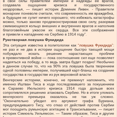
в свои силы правителей империи и надежды ее врагов,
создавала ощущение кризиса и государственного
нездоровья, — пишет историк Доминик Ливен. - Правители
монархии поневоле считали, что современность им враждебна,
а будущее не сулит ничего хорошего; что избежать катастрофы
можно, только заново продемонстрировав свою силу, разорвав
сжимающееся кольцо внешних и внутренних врагов и наполнив
благоговейным ужасом их сердца. Все эти соображения
и привели к нападению на Сербию в 1914 году”.
Рукотворная ловушка Фукидида
Эта ситуация известна в политологии как
“ловушка Фукидида”
:
не раз и не два в истории ощущение быстро тающей мощи
побуждало искать решение нарастающих проблем
в превентивной войне — пока соотношение сил еще позволяет
надеяться на победу, а то ведь завтра будет поздно! Необычно
в данном случае то, что на 90% эта ловушка была творением
одной половины империи, получившей карт-бланш на создание
государства в государстве из рук верховной власти.
Венгерские историки, конечно, не преминут напомнить, что
именно Иштван Тиса в ходе последовавшего за покушением
в Сараево Июльского кризиса 1914 года дольше всех
сопротивлялся решению атаковать Сербию. Но в итоге уломать
венгерского премьера оказалось не так уж сложно.
“Окончательно убедил его аргумент графа Буриана,
предупредившего Тису, что отказ от действий против Сербии
мог поощрить румынскую агитацию в Трансильвании, — пишет
историк Сэмюель Уильямсон. — Таким образом, Тиса и другие