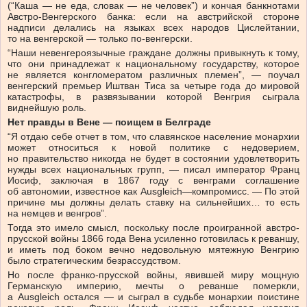
(“Каша — не еда, словак — не человек”) и кончая банкнотами
Австро-Венгерского банка: если на австрийской стороне
надписи делались на языках всех народов Цислейтании,
то на венгерской — только по-венгерски.
“Наши невенгероязычные граждане должны привыкнуть к тому,
что они принадлежат к национальному государству, которое
не является конгломератом различных племен”, — поучал
венгерский премьер Иштван Тиса за четыре года до мировой
катастрофы, в развязывании которой Венгрия сыграла
виднейшую роль.
Нет правды в Вене — поищем в Белграде
“Я отдаю себе отчет в том, что славянское население монархии
может относиться к новой политике с недоверием,
но правительство никогда не будет в состоянии удовлетворить
нужды всех национальных групп, — писал император Франц
Иосиф, заключая в 1867 году с венграми соглашение
об автономии, известное как Ausgleich—компромисс. — По этой
причине мы должны делать ставку на сильнейших… то есть
на немцев и венгров”.
Тогда это имело смысл, поскольку после проигранной австро-
прусской войны 1866 года Вена усиленно готовилась к реваншу,
и иметь под боком вечно недовольную мятежную Венгрию
было стратегическим безрассудством.
Но после франко-прусской войны, явившей миру мощную
Германскую империю, мечты о реванше померкли,
а Ausgleich остался — и сыграл в судьбе монархии поистине