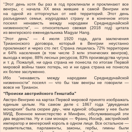
“Этот день хотя бы раз в год проклинали и проклинают все
венгры, с начала ХХ века жившие в самой Венгрии или
на одной из отторгнутых от неё территорий. Этот день
разъединил семьи, изуродовал страну и в конечном итоге
посеял ненависть между народами Среднедунайской
низменности”, — относительно свежая (2018 год) цитата
из венгерского еженедельника Magyar Hang.
“Этот день” — 4 июля 1920 года, дата заключения
Трианонского договора, который в Венгрии неустанно
проклинают и через сто лет. Страна лишилась 72% территории
и 64% населения (в том числе 3 млн этнических венгров),
выхода к морю, 88% лесных ресурсов, 83% производства чугуна
и т. д. Пожалуй, ни одна страна не понесла по итогам Первой
мировой войны таких потерь, но и ни одна страна не понесла
их более заслуженно.
Ибо “ненависть между народами Среднедунайской
низменности” посеял — что бы там венгры не говорили —
вовсе не Трианон.
“Происки австрийского Генштаба”
Австро-Венгрию на картах Первой мировой принято изображать
единым целым. На самом деле с 1867 года “двуединая
монархия” была скорее дву-, чем единой: общими у нее были
МИД, Военное министерство и Минфин, обслуживающий эти
два ведомства. Ну и сам монарх — Франц Иосиф, австрийский
император и венгерский король в одном лице. Все остальное —
правительства, парламенты, законы, гербы, гимны были