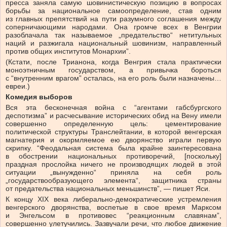
пресса заняла самую шовинистическую позицию в вопросах
борьбы за национальное самоопределение, став одним
из главных препятствий на пути разумного соглашения между
соперничающими народами. Она громче всех в Венгрии
разоблачала так называемое „предательство“ нетитульных
наций и разжигала национальный шовинизм, направленный
против общих институтов Монархии”.
(Кстати, после Трианона, когда Венгрия стала практически
моноэтничным государством, а привычка бороться
с “внутренним врагом” осталась, на его роль были назначены…
евреи.)
Комедия выборов
Вся эта бесконечная война с “агентами габсбургского
деспотизма” и расчесывание исторических обид на Вену имели
совершенно определенную цель: цементирование
политической структуры Транслейтании, в которой венгерская
магнатерия и окормляемое ею дворянство играли первую
скрипку. “Феодальная система была крайне заинтересована
в обострении национальных противоречий, [поскольку]
праздная прослойка ничего не производящих людей в этой
ситуации „вынужденно“ приняла на себя роль
„государствообразующего элемента“, защитника страны
от предательства национальных меньшинств”, — пишет Яси.
К концу XIX века либерально-демократические устремления
венгерского дворянства, воспетые в свое время Марксом
и Энгельсом в противовес “реакционным славянам”,
совершенно улетучились. Зазвучали речи, что любое движение