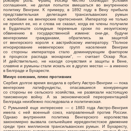
роковую роль. Франц Иосиф честно соблюдал условия
соглашения, не делая попыток вмешаться во внутреннюю
политику Венгрии. К примеру, в 1892 году в Вену прибыла
представительная делегация трансильванских румын
с жалобами на венгерские притеснения. Император не только
не принял ее, но и слова не сказал, когда ее члены получили
в Будапеште солидные тюремные сроки по иезуитскому
обвинению в государственной измене: они-де, будучи
венгерскими гражданами, обратились за защитой
от венгерского короля к австрийскому императору. “Полное
игнорирование невенгерских групп населения Венгрии
со стороны императора стало доминирующим фактором
в процессе распада монархии”, — считает Оскар Яси.
И действительно, не находя сочувствия и защиты в Вене,
славяне и румыны стали искать их в других местах — а именно
в Белграде и Бухаресте.
Минус союзник, плюс противник
Сербия долгое время входила в орбиту Австро-Венгрии — пока
венгерские латифундисты, опасавшиеся конкуренции
со стороны ее сельского хозяйства, не развязали настоящую
таможенную войну. А за экономической переориентацией
Белграда неизбежно последовала и политическая.
С Румынией еще интереснее — с 1883 года Австро-Венгрия
имела с ней военный союз, направленный против России.
Однако внутренняя политика Венгерского королевства
закономерно вызвала сильнейшее ирредентистское движение
среди трех миллионов трансильванских румын. И Бухаресту,