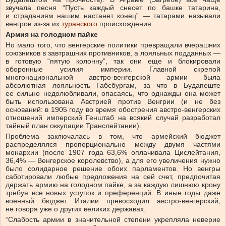
звучала песня “Пусть каждый снесет по башке татарина,
и страданиям нашим настанет конец” — татарами называли
венгров из-за их
туранского
происхождения.
Армия на голодном пайке
Но мало того, что венгерские политики превращали вчерашних
союзников в завтрашних противников, а лояльных подданных —
в готовую “пятую колонну”, так они еще и блокировали
оборонные усилия империи. Главной скрепой
многонациональной австро-венгерской армии была
абсолютная лояльность Габсбургам, за что в Будапеште
ее сильно недолюбливали, опасаясь, что однажды она может
быть использована Австрией против Венгрии (и не без
оснований: в 1905 году во время обострения австро-венгерских
отношений имперский Генштаб на всякий случай разработал
тайный план оккупации Транслейтании).
Проблема заключалась в том, что армейский бюджет
распределялся пропорционально между двумя частями
монархии (после 1907 года 63,6% оплачивала Цислейтания,
36,4% — Венгерское королевство), а для его увеличения нужно
было солидарное решение обоих парламентов. Но венгры
саботировали любые предложения на сей счет, предпочитая
держать армию на голодном пайке, а за каждую лишнюю крону
требуя все новых уступок и преференций. В иные годы даже
военный бюджет Италии превосходил австро-венгерский,
не говоря уже о других великих державах.
“Слабость армии в значительной степени укрепляла неверие