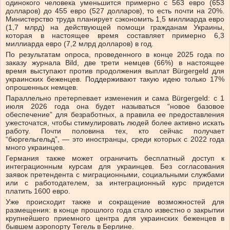
одинокого человека уменьшится примерно с 563 евро (653
долларов) до 455 евро (527 долларов), то есть почти на 20%.
Министерство труда планирует сэкономить 1,5 миллиарда евро
(1,7 млрд) на действующей помощи гражданам Украины,
которая в настоящее время составляет примерно 6,3
миллиарда евро (7,2 млрд долларов) в год.
По результатам опроса, проведенного в конце 2025 года по
заказу журнала Bild, две трети немцев (66%) в настоящее
время выступают против продолжения выплат Bürgergeld для
украинских беженцев. Поддерживают такую идею только 17%
опрошенных немцев.
Параллельно претерпевает изменения и сама Bürgergeld: с 1
июля 2026 года она будет называться “новое базовое
обеспечение” для безработных, а правила ее предоставления
ужесточатся, чтобы стимулировать людей более активно искать
работу. Почти половина тех, кто сейчас получает
“бюргельгельд”, — это иностранцы, среди которых с 2022 года
много украинцев.
Германия также может ограничить бесплатный доступ к
интеграционным курсам для украинцев. Без согласования
заявок претендента с миграционными, социальными службами
или с работодателем, за интеграционный курс придется
платить 1600 евро.
Уже происходит также и сокращение возможностей для
размещения: в конце прошлого года стало известно о закрытии
крупнейшего приемного центра для украинских беженцев в
бывшем аэропорту Тегель в Берлине.