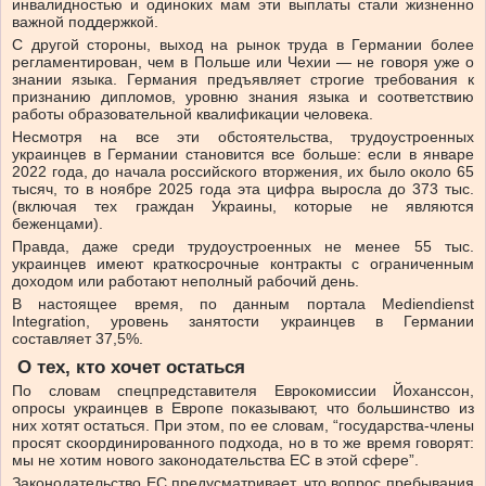
инвалидностью и одиноких мам эти выплаты стали жизненно
важной поддержкой.
С другой стороны, выход на рынок труда в Германии более
регламентирован, чем в Польше или Чехии — не говоря уже о
знании языка. Германия предъявляет строгие требования к
признанию дипломов, уровню знания языка и соответствию
работы образовательной квалификации человека.
Несмотря на все эти обстоятельства, трудоустроенных
украинцев в Германии становится все больше: если в январе
2022 года, до начала российского вторжения, их было около 65
тысяч, то в ноябре 2025 года эта цифра выросла до 373 тыс.
(включая тех граждан Украины, которые не являются
беженцами).
Правда, даже среди трудоустроенных не менее 55 тыс.
украинцев имеют краткосрочные контракты с ограниченным
доходом или работают неполный рабочий день.
В настоящее время, по данным портала Mediendienst
Integration, уровень занятости украинцев в Германии
составляет 37,5%.
О тех, кто хочет остаться
По словам спецпредставителя Еврокомиссии Йоханссон,
опросы украинцев в Европе показывают, что большинство из
них хотят остаться. При этом, по ее словам, “государства-члены
просят скоординированного подхода, но в то же время говорят:
мы не хотим нового законодательства ЕС в этой сфере”.
Законодательство ЕС предусматривает, что вопрос пребывания