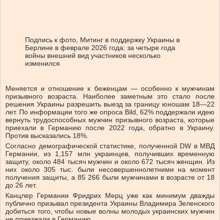
Подпись к фото,
Митинг в поддержку Украины в
Берлине в феврале 2026 года: за четыре года
войны внешний вид участников несколько
изменился
Меняется и отношение к беженцам — особенно к мужчинам
призывного возраста. Наиболее заметным это стало после
решения Украины разрешить выезд за границу юношам 18—22
лет. По информации того же опроса Bild, 62% поддержали идею
вернуть трудоспособных мужчин призывного возраста, которые
приехали в Германию после 2022 года, обратно в Украину.
Против высказались 18%.
Согласно демографической статистике, полученной DW в МВД
Германии, из 1,157 млн украинцев, получивших временную
защиту, около 484 тысяч мужчин и около 672 тысяч женщин. Из
них около 305 тыс. были несовершеннолетними на момент
получения защиты, а 85 266 были мужчинами в возрасте от 18
до 26 лет.
Канцлер Германии Фридрих Мерц уже как минимум дважды
публично призывал президента Украины Владимира Зеленского
добиться того, чтобы новые волны молодых украинских мужчин
не приезжали в Германию.