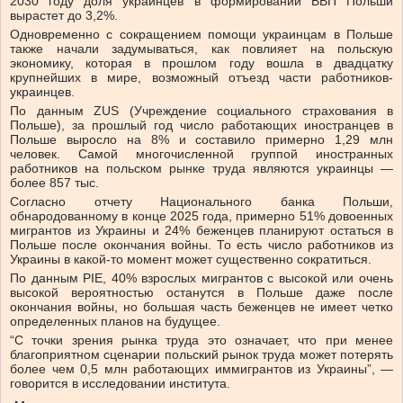
2030 году доля украинцев в формировании ВВП Польши
вырастет до 3,2%.
Одновременно с сокращением помощи украинцам в Польше
также начали задумываться, как повлияет на польскую
экономику, которая в прошлом году вошла в двадцатку
крупнейших в мире, возможный отъезд части работников-
украинцев.
По данным ZUS (Учреждение социального страхования в
Польше), за прошлый год число работающих иностранцев в
Польше выросло на 8% и составило примерно 1,29 млн
человек. Самой многочисленной группой иностранных
работников на польском рынке труда являются украинцы —
более 857 тыс.
Согласно отчету Национального банка Польши,
обнародованному в конце 2025 года, примерно 51% довоенных
мигрантов из Украины и 24% беженцев планируют остаться в
Польше после окончания войны. То есть число работников из
Украины в какой-то момент может существенно сократиться.
По данным РІЕ, 40% взрослых мигрантов с высокой или очень
высокой вероятностью останутся в Польше даже после
окончания войны, но большая часть беженцев не имеет четко
определенных планов на будущее.
“С точки зрения рынка труда это означает, что при менее
благоприятном сценарии польский рынок труда может потерять
более чем 0,5 млн работающих иммигрантов из Украины”, —
говорится в исследовании института.