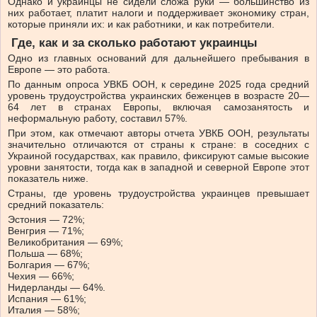
Однако и украинцы не сидели сложа руки — большинство из
них работает, платит налоги и поддерживает экономику стран,
которые приняли их:
и как работники, и как потребители.
Где, как и за сколько работают украинцы
Одно из главных оснований для дальнейшего пребывания в
Европе — это работа.
По данным опроса УВКБ ООН, к середине 2025 года средний
уровень трудоустройства украинских беженцев в возрасте 20—
64 лет в странах Европы, включая самозанятость и
неформальную работу, составил 57%.
При этом, как отмечают авторы отчета УВКБ ООН, результаты
значительно отличаются от страны к стране: в соседних с
Украиной государствах, как правило, фиксируют самые высокие
уровни занятости, тогда как в западной и северной Европе этот
показатель ниже.
Страны, где уровень трудоустройства украинцев превышает
средний показатель:
Эстония — 72%;
Венгрия — 71%;
Великобритания — 69%;
Польша — 68%;
Болгария — 67%;
Чехия — 66%;
Нидерланды — 64%.
Испания — 61%;
Италия — 58%;