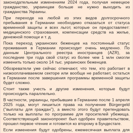
законодательным изменениям 2024 года, получая немецкое
гражданство, украинцам больше не нужно выходить из
гражданства Украины.
При переходе на любой из этих видов долгосрочного
пребывания в Германии необходимо отказаться от статуса
временной защиты и всех льгот, которые он предоставляет:
медицинского страхования, компенсации средств на жилье,
денежной помощи и т. д.
Пока переход украинских беженцев на постоянный статус
проживания в Германии происходит очень медленно. По
данным Центрального реестра иностранцев (AZR), за
последние три года свой статус из более чем 1 млн смогли
изменить только около 14 тыс. украинских беженцев.
Обозреватели уже сейчас отмечают, что тем, кто работает в
низкооплачиваемом секторе или вообще не работает, остаться
в Германии после завершения программы временной защиты
будет сложно.
Стоит также учесть и другие изменения, которые будут
происходить параллельно.
В частности, украинцы, прибывшие в Германию после 1 апреля
2025 года, могут лишиться права на получение Bürgergeld
(“выплаты для граждан”), а вместо этого будут претендовать
только на выплаты по программе для просителей убежища.
Соответствующий законопроект был одобрен правительством,
прошел первое чтение и готовится ко второму в Бундестаге.
Если изменения будут одобрены, ежемесячная выплата для