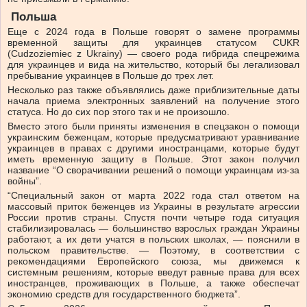
Польша
Еще с 2024 года в Польше говорят о замене программы
временной защиты для украинцев статусом CUKR
(Cudzoziemiec z Ukrainy) — своего рода гибрида спецрежима
для украинцев и вида на жительство, который бы легализовал
пребывание украинцев в Польше до трех лет.
Несколько раз также объявлялись даже приблизительные даты
начала приема электронных заявлений на получение этого
статуса. Но до сих пор этого так и не произошло.
Вместо этого были приняты изменения в спецзакон о помощи
украинским беженцам, которые предусматривают уравнивание
украинцев в правах с другими иностранцами, которые будут
иметь временную защиту в Польше. Этот закон получил
название “О сворачивании решений о помощи украинцам из-за
войны”.
“Специальный закон от марта 2022 года стал ответом на
массовый приток беженцев из Украины в результате агрессии
России против страны. Спустя почти четыре года ситуация
стабилизировалась — большинство взрослых граждан Украины
работают, а их дети учатся в польских школах, — пояснили в
польском правительстве. — Поэтому, в соответствии с
рекомендациями Европейского союза, мы движемся к
системным решениям, которые введут равные права для всех
иностранцев, проживающих в Польше, а также обеспечат
экономию средств для государственного бюджета”.