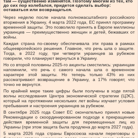
там — существенно изменятся. Поэтому многим из тех, кто
до сих пор колебался, придется сделать выбор:
оставаться или возвращаться.
Через неделю после начала полномасштабного российского
вторжения в Украину, 4 марта 2022 года, ЕС принял программу
временной защиты. Это позволило принять в Европе миллионы
украинцев — преимущественно женщин и детей, бежавших от
войны.
Каждая страна по-своему обеспечивала эти права в рамках
общеевропейского решения. Главное, что речь шла о защите.
Тогда, в 2022 году, три четверти украинцев за рубежом
говорили, что планируют вернуться в Украину.
Но со второй половины 2025‑го акценты сместились: украинцам
напомнили, что речь с самого начала шла о временном
характере этой защиты. Но теперь только 43% из них
рассматривают возвращение в Украину, а 17% говорят, что
точно не вернутся.
По крайней мере такие цифры были получены в ходе пятой
волны исследования Центра экономической стратегии (ЦЭС),
который на протяжении нескольких лет войны изучает условия
пребывания и настроения украинцев за рубежом.
В сентябре 2025 года Совет ЕС окончательно принял новые
Рекомендации о скоординированном подходе к прекращению
действия временной защиты для перемещенных лиц из
Украины (при этом защита была продлена до марта 2027 года).
5 марта 2026 года страны Евросоюза начали переговоры о