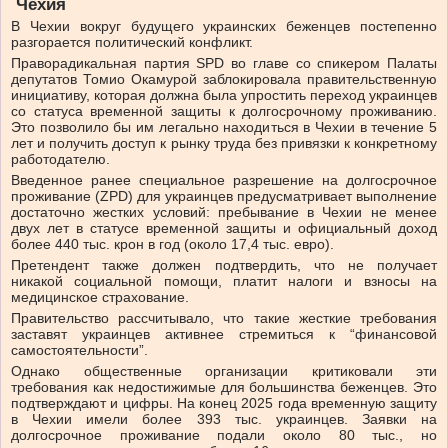
Чехия
В Чехии вокруг будущего украинских беженцев постепенно
разгорается политический конфликт.
Праворадикальная партия SPD во главе со спикером Палаты
депутатов Томио Окамурой заблокировала правительственную
инициативу, которая должна была упростить переход украинцев
со статуса временной защиты к долгосрочному проживанию.
Это позволило бы им легально находиться в Чехии в течение 5
лет и получить доступ к рынку труда без привязки к конкретному
работодателю.
Введенное ранее специальное разрешение на долгосрочное
проживание (ZPD) для украинцев предусматривает выполнение
достаточно жестких условий: пребывание в Чехии не менее
двух лет в статусе временной защиты и официальный доход
более 440 тыс. крон в год (около 17,4 тыс. евро).
Претендент также должен подтвердить, что не получает
никакой социальной помощи, платит налоги и взносы на
медицинское страхование.
Правительство рассчитывало, что такие жесткие требования
заставят украинцев активнее стремиться к “финансовой
самостоятельности”.
Однако общественные организации критиковали эти
требования как недостижимые для большинства беженцев. Это
подтверждают и цифры. На конец 2025 года временную защиту
в Чехии имели более 393 тыс. украинцев. Заявки на
долгосрочное проживание подали около 80 тыс., но