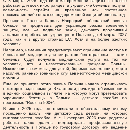
С 5 марта 2026 года система временной защиты в Польше
работает для всех иностранцев, а украинские беженцы получат
возможность перейти на временное или постоянное
проживание либо остаться под временной защитой еще на год.
Президент Польши Кароль Навроцкий, обещавший осенью
больше не продлевать для украинцев режим временной
защиты, все же подписал закон, де-факто продливший
легальное пребывание украинцев в Польше до 4 марта 2027
года
,
как и в других странах ЕС.
Хотя и на более жестких
условиях.
Например, изменения предусматривают ограничение доступа к
бесплатной медицине для мигрантов без страховки — такие
беженцы будут получать медицинские услуги на тех же
условиях, что и незастрахованные граждане Польши.
Исключения возможны для детей, беременных женщин, жертв
насилия, раненых военных и случаев неотложной медицинской
помощи.
Еще до принятия этого закона Польша начала ограничивать
некоторые виды помощи. В частности, речь идет об изменениях
в единой социальной выплате, на которую могут претендовать
украинские беженцы в Польше — детского пособия по
программе “Rodzina 800+”.
В июне 2025 года ее привязали к обязательному очному
посещению школы или детского сада детьми, на которых
выплачивается пособие. А с 1 февраля 2026 года родители
ребенка также должны подтверждать профессиональную
деятельность в Польше по трудовому договору или ведение