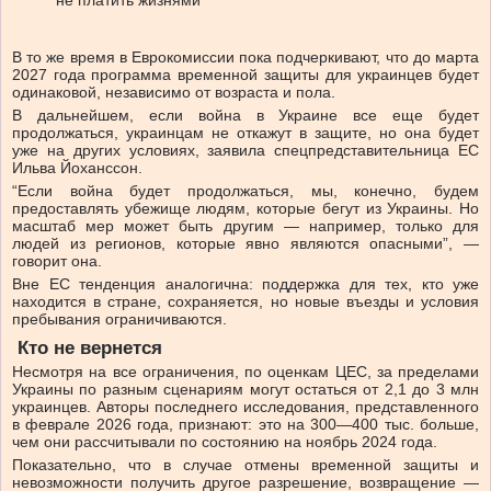
не платить жизнями”
В то же время в Еврокомиссии пока подчеркивают, что до марта
2027 года программа временной защиты для украинцев будет
одинаковой, независимо от возраста и пола.
В дальнейшем, если война в Украине все еще будет
продолжаться, украинцам не откажут в защите, но она будет
уже на других условиях, заявила спецпредставительница ЕС
Ильва Йоханссон.
“Если война будет продолжаться, мы, конечно, будем
предоставлять убежище людям, которые бегут из Украины. Но
масштаб мер может быть другим — например, только для
людей из регионов, которые явно являются опасными”, —
говорит она.
Вне ЕС тенденция аналогична: поддержка для тех, кто уже
находится в стране, сохраняется, но новые въезды и условия
пребывания ограничиваются.
Кто не вернется
Несмотря на все ограничения, по оценкам ЦЕС, за пределами
Украины по разным сценариям могут остаться от 2,1 до 3 млн
украинцев. Авторы последнего исследования, представленного
в феврале 2026 года, признают: это на 300—400 тыс. больше,
чем они рассчитывали по состоянию на ноябрь 2024 года.
Показательно, что в случае отмены временной защиты и
невозможности получить другое разрешение, возвращение —