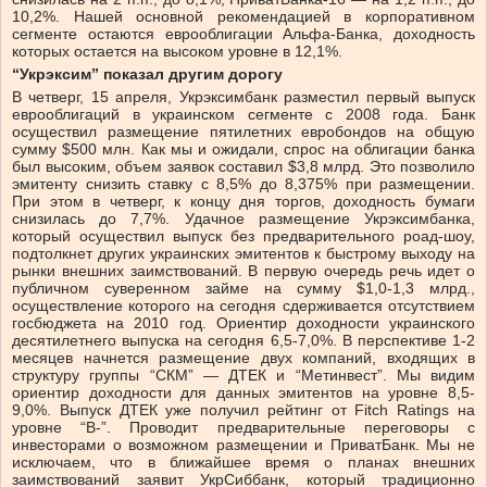
10,2%. Нашей основной рекомендацией в корпоративном
сегменте остаются еврооблигации Альфа-Банка, доходность
которых остается на высоком уровне в 12,1%.
“Укрэксим” показал другим дорогу
В четверг, 15 апреля, Укрэксимбанк разместил первый выпуск
еврооблигаций в украинском сегменте с 2008 года. Банк
осуществил размещение пятилетних евробондов на общую
сумму $500 млн. Как мы и ожидали, спрос на облигации банка
был высоким, объем заявок составил $3,8 млрд. Это позволило
эмитенту снизить ставку с 8,5% до 8,375% при размещении.
При этом в четверг, к концу дня торгов, доходность бумаги
снизилась до 7,7%. Удачное размещение Укрэксимбанка,
который осуществил выпуск без предварительного роад-шоу,
подтолкнет других украинских эмитентов к быстрому выходу на
рынки внешних заимствований. В первую очередь речь идет о
публичном суверенном займе на сумму $1,0-1,3 млрд.,
осуществление которого на сегодня сдерживается отсутствием
госбюджета на 2010 год. Ориентир доходности украинского
десятилетнего выпуска на сегодня 6,5-7,0%. В перспективе 1-2
месяцев начнется размещение двух компаний, входящих в
структуру группы “СКМ” — ДТЕК и “Метинвест”. Мы видим
ориентир доходности для данных эмитентов на уровне 8,5-
9,0%. Выпуск ДТЕК уже получил рейтинг от Fitch Ratings на
уровне “B-”. Проводит предварительные переговоры с
инвесторами о возможном размещении и ПриватБанк. Мы не
исключаем, что в ближайшее время о планах внешних
заимствований заявит УкрСиббанк, который традиционно