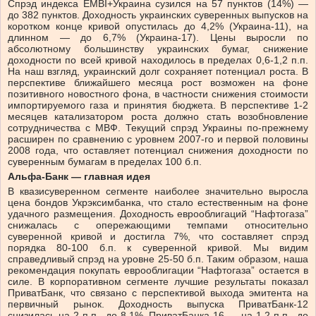
Спрэд индекса EMBI+Украина сузился на 57 пунктов (14%) —
до 382 пунктов. Доходность украинских суверенных выпусков на
коротком конце кривой опустилась до 4,2% (Украина-11), на
длинном — до 6,7% (Украина-17). Цены выросли по
абсолютному большинству украинских бумаг, снижение
доходности по всей кривой находилось в пределах 0,6-1,2 п.п.
На наш взгляд, украинский долг сохраняет потенциал роста. В
перспективе ближайшего месяца рост возможен на фоне
позитивного новостного фона, в частности снижения стоимости
импортируемого газа и принятия бюджета. В перспективе 1-2
месяцев катализатором роста должно стать возобновление
сотрудничества с МВФ. Текущий спрэд Украины по-прежнему
расширен по сравнению с уровнем 2007-го и первой половины
2008 года, что оставляет потенциал снижения доходности по
суверенным бумагам в пределах 100 б.п.
Альфа-Банк — главная идея
В квазисуверенном сегменте наиболее значительно выросла
цена бондов Укрэксимбанка, что стало естественным на фоне
удачного размещения. Доходность еврооблигаций “Нафтогаза”
снижалась с опережающими темпами относительно
суверенной кривой и достигла 7%, что составляет спрэд
порядка 80-100 б.п. к суверенной кривой. Мы видим
справедливый спрэд на уровне 25-50 б.п. Таким образом, наша
рекомендация покупать еврооблигации “Нафтогаза” остается в
силе. В корпоративном сегменте лучшие результаты показал
ПриватБанк, что связано с перспективой выхода эмитента на
первичный рынок. Доходность выпуска ПриватБанк-12
снизилась на 2 п.п., до 8,1%, ПриватБанка-16 — на 1,2 п.п., до