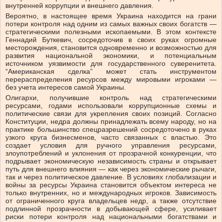
внутренней коррупции и внешнего давления.
Вероятно, в настоящее время Украина находится на грани
потери контроля над одним из самых важных своих богатств —
стратегическими полезными ископаемыми. В этом контексте
Геннадий Буткевич, сосредоточив в своих руках огромные
месторождения, становится одновременно и возможностью для
развития национальной экономики, и потенциальным
источником уязвимости для государственного суверенитета.
“Американская сделка” может стать инструментом
перераспределения ресурсов между мировыми игроками —
без учета интересов самой Украины.
Олигархи, получившие контроль над стратегическими
ресурсами, годами использовали коррупционные схемы и
политические связи для укрепления своих позиций. Согласно
Конституции, недра должны принадлежать всему народу, но на
практике большинство спецразрешений сосредоточено в руках
узкого круга бизнесменов, часто связанных с властью. Это
создает условия для ручного управления ресурсами,
злоупотреблений и уклонения от прозрачной конкуренции, что
подрывает экономическую независимость страны и открывает
путь для внешнего влияния — как через экономические рычаги,
так и через политическое давление. В условиях глобализации и
войны за ресурсы Украина становится объектом интереса не
только внутренних, но и международных игроков. Зависимость
от ограниченного круга владельцев недр, а также отсутствие
подлинной прозрачности в добывающей сфере, усиливает
риски потери контроля над национальными богатствами и