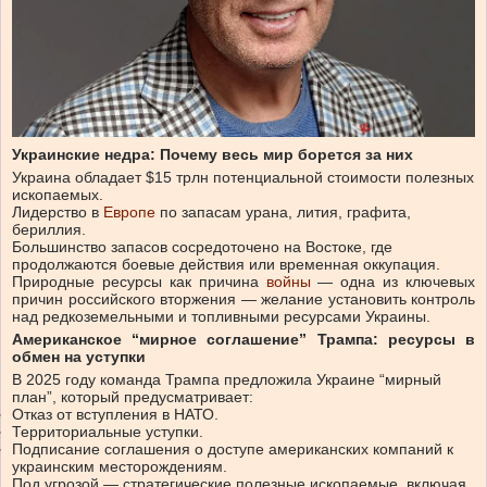
Украинские недра: Почему весь мир борется за них
Украина обладает $15 трлн потенциальной стоимости полезных
ископаемых.
Лидерство в
Европе
по запасам урана, лития, графита,
бериллия.
Большинство запасов сосредоточено на Востоке, где
продолжаются боевые действия или временная оккупация.
Природные ресурсы как причина
войны
— одна из ключевых
причин российского вторжения — желание установить контроль
над редкоземельными и топливными ресурсами Украины.
Американское “мирное соглашение” Трампа: ресурсы в
обмен на уступки
В 2025 году команда Трампа предложила Украине “мирный
план”, который предусматривает:
Отказ от вступления в НАТО.
Территориальные уступки.
Подписание соглашения о доступе американских компаний к
украинским месторождениям.
Под угрозой — стратегические полезные ископаемые, включая