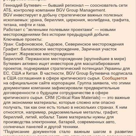
Геннадий Буткевич — бывший регионал — сооснователь сети
АТБ, контролер компании BGV Group Management.
BGV инвестирует в добычу стратегически важных полезных
ископаемых: урана, бериллия, циркония, молибдена, графита,
титана, нефти и газа.
Работает с “зелеными полевыми проектами” — новыми
месторождениями без истории предыдущей добычи.
Ключевые проекты:
Уран: Сафоновское, Садовое, Северинское месторождения
Графит: Балаховское месторождение, Заричная участок
Гранит: Жеревское месторождение
Бериллий: Пержанское месторождение (крупнейшее в мире)
Буткевич активно ищет инвесторов для масштабирования
проектов, подчеркивая стратегический потенциал Украины для
ЕС, США и Китая. В частности, BGV Group Буткевича подписала
в США соглашения в сфере критического сырья.
Сообщается
на официальном сайте корпорации. Группа заявила, что этими
документами компании зафиксировали предварительные
договоренности о будущем сотрудничестве в сфере
критического сырья. CRM (Critical Raw Materials) — это важные
для экономики материалы, которые сложно или опасно
получать, так как они есть только в нескольких странах. К ним
относятся, например, редкоземельные металлы, графит,
бериллий, литий, кобальт. Такие материалы нужны для
производства электроники, батарей, современных авто,
солнечных панелей и другой техники.
“Подписание документов стало важным шагом в развитии