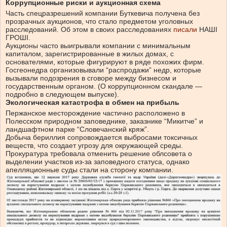
Коррупционные риски и аукционная схема
Часть спецразрешений компании Буткевича получена без
прозрачных аукционов, что стало предметом уголовных
расследований. Об этом в своих расследованиях
писали
НАШІ
ГРОШІ.
Аукционы часто выигрывали компании с минимальным
капиталом, зарегистрированные в жилых домах, с
основателями, которые фигурируют в ряде похожих фирм.
Госгеонедра организовывали “распродажи” недр, которые
вызывали подозрения в сговоре между бизнесом и
государственным органом. (О коррупционном скандале —
подробно в следующем выпуске).
Экологическая катастрофа в обмен на прибыль
Пержанское месторождение частично расположено в
Полесском природном заповеднике, заказнике “Микитче” и
ландшафтном парке “Словечанский кряж”.
Добыча бериллия сопровождается выбросами токсичных
веществ, что создает угрозу для окружающей среды.
Прокуратура требовала отменить решение облсовета о
выделении участков из-за заповедного статуса, однако
апелляционные суды стали на сторону компании.