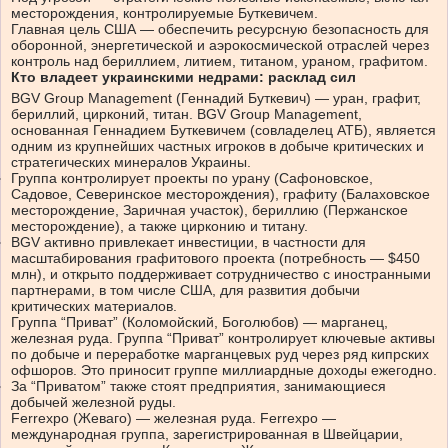
месторождения, контролируемые Буткевичем.
Главная цель США — обеспечить ресурсную безопасность для
оборонной, энергетической и аэрокосмической отраслей через
контроль над бериллием, литием, титаном, ураном, графитом.
Кто владеет украинскими недрами: расклад сил
BGV Group Management (Геннадий Буткевич) — уран, графит,
бериллий, цирконий, титан. BGV Group Management,
основанная Геннадием Буткевичем (совладелец АТБ), является
одним из крупнейших частных игроков в добыче критических и
стратегических минералов Украины.
Группа контролирует проекты по урану (Сафоновское,
Садовое, Северинское месторождения), графиту (Балаховское
месторождение, Заричная участок), бериллию (Пержанское
месторождение), а также цирконию и титану.
BGV активно привлекает инвестиции, в частности для
масштабирования графитового проекта (потребность — $450
млн), и открыто поддерживает сотрудничество с иностранными
партнерами, в том числе США, для развития добычи
критических материалов.
Группа “Приват” (Коломойский, Боголюбов) — марганец,
железная руда. Группа “Приват” контролирует ключевые активы
по добыче и переработке марганцевых руд через ряд кипрских
офшоров. Это приносит группе миллиардные доходы ежегодно.
За “Приватом” также стоят предприятия, занимающиеся
добычей железной руды.
Ferrexpo (Жеваго) — железная руда. Ferrexpo —
международная группа, зарегистрированная в Швейцарии,