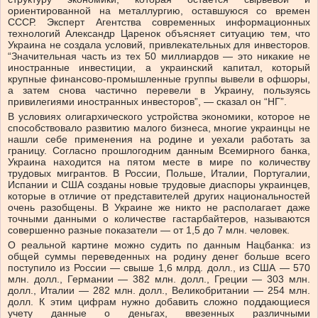
ориентированной на металлургию, оставшуюся со времен
СССР. Эксперт Агентства современных информационных
технологий Александр Царенок объясняет ситуацию тем, что
Украина не создала условий, привлекательных для инвесторов.
“Значительная часть из тех 50 миллиардов — это никакие не
иностранные инвестиции, а украинский капитал, который
крупные финансово-промышленные группы вывели в офшоры,
а затем снова частично перевели в Украину, пользуясь
привилегиями иностранных инвесторов”, — сказал он “НГ”.
В условиях олигархического устройства экономики, которое не
способствовало развитию малого бизнеса, многие украинцы не
нашли себе применения на родине и уехали работать за
границу. Согласно прошлогодним данным Всемирного банка,
Украина находится на пятом месте в мире по количеству
трудовых мигрантов. В России, Польше, Италии, Португалии,
Испании и США созданы новые трудовые диаспоры украинцев,
которые в отличие от представителей других национальностей
очень разобщены. В Украине же никто не располагает даже
точными данными о количестве гастарбайтеров, называются
совершенно разные показатели — от 1,5 до 7 млн. человек.
О реальной картине можно судить по данным Нацбанка: из
общей суммы переведенных на родину денег больше всего
поступило из России — свыше 1,6 млрд. долл., из США — 570
млн. долл., Германии — 382 млн. долл., Греции — 303 млн.
долл., Италии — 282 млн. долл., Великобритании — 254 млн.
долл. К этим цифрам нужно добавить сложно поддающиеся
учету данные о деньгах, ввезенных различными