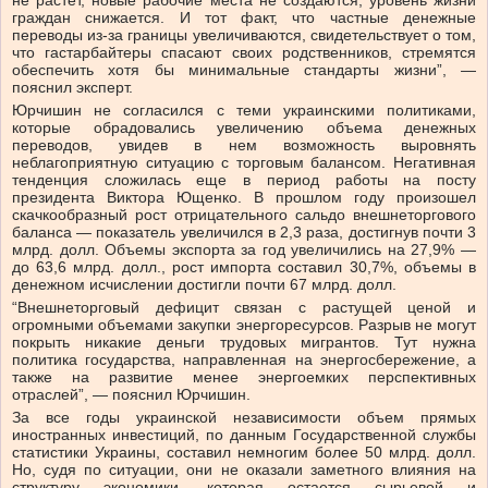
не растет, новые рабочие места не создаются, уровень жизни
граждан снижается. И тот факт, что частные денежные
переводы из-за границы увеличиваются, свидетельствует о том,
что гастарбайтеры спасают своих родственников, стремятся
обеспечить хотя бы минимальные стандарты жизни”, —
пояснил эксперт.
Юрчишин не согласился с теми украинскими политиками,
которые обрадовались увеличению объема денежных
переводов, увидев в нем возможность выровнять
неблагоприятную ситуацию с торговым балансом. Негативная
тенденция сложилась еще в период работы на посту
президента Виктора Ющенко. В прошлом году произошел
скачкообразный рост отрицательного сальдо внешнеторгового
баланса — показатель увеличился в 2,3 раза, достигнув почти 3
млрд. долл. Объемы экспорта за год увеличились на 27,9% —
до 63,6 млрд. долл., рост импорта составил 30,7%, объемы в
денежном исчислении достигли почти 67 млрд. долл.
“Внешнеторговый дефицит связан с растущей ценой и
огромными объемами закупки энергоресурсов. Разрыв не могут
покрыть никакие деньги трудовых мигрантов. Тут нужна
политика государства, направленная на энергосбережение, а
также на развитие менее энергоемких перспективных
отраслей”, — пояснил Юрчишин.
За все годы украинской независимости объем прямых
иностранных инвестиций, по данным Государственной службы
статистики Украины, составил немногим более 50 млрд. долл.
Но, судя по ситуации, они не оказали заметного влияния на
структуру экономики, которая остается сырьевой и