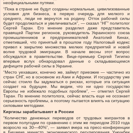
неофициальными путями.
“Пока в стране не будут созданы нормальные, цивилизованные
условия для бизнеса, в первую очередь для мелкого и
среднего, люди не вернутся на родину. Отток рабочей силы
будет продолжаться и увеличиваться”, — сказал “НГ” политолог
Сергей Таран. Его мнение разделил даже представитель
правящей Партии регионов, руководитель Украинского союза
промышленников и предпринимателей Анатолий Кинах,
отметивший, что принятый в прошлом году Налоговый кодекс
привел к закрытию множества мелких предприятий и новой
волне трудовой эмиграции. В начале весны этот вопрос
обсуждался в правительстве. Вице-премьер Сергей Тигипко
впервые вслух обнародовал данные о складывающемся
дефиците рабочей силы в Украине.
“Место уехавших, конечно же, займут приезжие — частично из
стран СНГ, но в основном из Азии и Африки. И государству уже
сейчас стоило бы задуматься о рисках, которые эта ситуация
создает на будущее. Мы видим, что ни одно государство
Европы не избежало подобных проблем”, — отметил Сергей
Таран. По мнению политолога, сейчас власть еще не осознает
серьезность проблемы, а поэтому пытается влиять на ситуацию
силовыми методами.
Киргизы зарабатывают в России
“Количество денежных переводов от трудовых мигрантов в
первом полугодии по сравнению с этим же периодом 2010 года
возросло на 30—40%”, — заявил вчера на пресс-конференции
в Бишкеке министр экономического регулирования Учкунбек