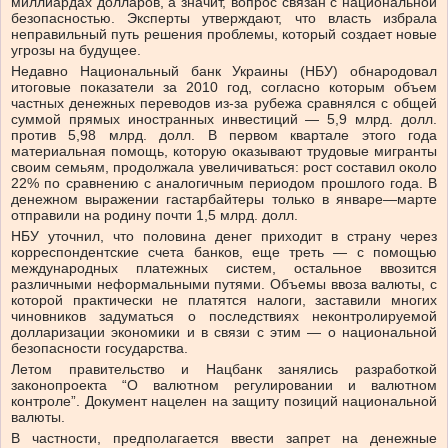
миллиардах долларов, а значит, вопрос связан с национальной
безопасностью. Эксперты утверждают, что власть избрала
неправильный путь решения проблемы, который создает новые
угрозы на будущее.
Недавно Национальный банк Украины (НБУ) обнародовал
итоговые показатели за 2010 год, согласно которым объем
частных денежных переводов из-за рубежа сравнялся с общей
суммой прямых иностранных инвестиций — 5,9 млрд. долл.
против 5,98 млрд. долл. В первом квартале этого года
материальная помощь, которую оказывают трудовые мигранты
своим семьям, продолжала увеличиваться: рост составил около
22% по сравнению с аналогичным периодом прошлого года. В
денежном выражении гастарбайтеры только в январе—марте
отправили на родину почти 1,5 млрд. долл.
НБУ уточнил, что половина денег приходит в страну через
корреспондентские счета банков, еще треть — с помощью
международных платежных систем, остальное ввозится
различными неформальными путями. Объемы ввоза валюты, с
которой практически не платятся налоги, заставили многих
чиновников задуматься о последствиях неконтролируемой
долларизации экономики и в связи с этим — о национальной
безопасности государства.
Летом правительство и Нацбанк занялись разработкой
законопроекта “О валютном регулировании и валютном
контроле”. Документ нацелен на защиту позиций национальной
валюты.
В частности, предполагается ввести запрет на денежные