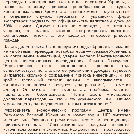
переводы в иностранных валютах по территории Украины, а
также на практику привязки ценообразования к курсам
иностранных валют. Кроме того, Нацбанк может получить право
в отдельных случаях требовать от украинских фирм-
экспортеров продавать по официальному валютному курсу до
50% выручки. Документ пока не утвержден, но эксперты
уверены, что власть пытается контролировать валютные
финансовые потоки, а это касается интересов рядовых
граждан.
Власть должна была бы в первую очередь обращать внимание
не на объемы переводов гастарбайтеров — граждан Украины, а
на сокращение инвестиций, уверен эксперт Международного
центра перспективных исследований Ильдар Газизуллин.
“Впечатлившее всех соотношение прошлого года
свидетельствует не столько об увеличении доходов трудовых
мигрантов, сколько о сокращении притока инвестиций. И это
крайне тревожный сигнал: деньги не вкладываются —
экономика не получает ресурсов для развития”, — отметил
эксперт. Он считает, что именно эта проблема касается
национальной безопасности: “Почти шесть миллиардов
долларов переводов — это 4,3% украинского ВВП. Ничего
угрожающего для государства в таком показателе нет”.
Руководитель экономических программ Центра имени
Разумкова Василий Юрчишин в комментарии “НГ” высказал
мнение, что Украина стремительно теряет инвестиционную
привлекательность. “Инвестиционные ресурсы являются
источником развития экономики. Раз денег нет — производство