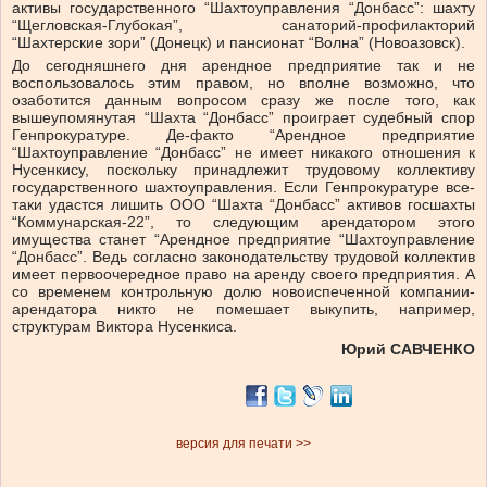
активы государственного “Шахтоуправления “Донбасс”: шахту
“Щегловская-Глубокая”, санаторий-профилакторий
“Шахтерские зори” (Донецк) и пансионат “Волна” (Новоазовск).
До сегодняшнего дня арендное предприятие так и не
воспользовалось этим правом, но вполне возможно, что
озаботится данным вопросом сразу же после того, как
вышеупомянутая “Шахта “Донбасс” проиграет судебный спор
Генпрокуратуре. Де-факто “Арендное предприятие
“Шахтоуправление “Донбасс” не имеет никакого отношения к
Нусенкису, поскольку принадлежит трудовому коллективу
государственного шахтоуправления. Если Генпрокуратуре все-
таки удастся лишить ООО “Шахта “Донбасс” активов госшахты
“Коммунарская-22”, то следующим арендатором этого
имущества станет “Арендное предприятие “Шахтоуправление
“Донбасс”. Ведь согласно законодательству трудовой коллектив
имеет первоочередное право на аренду своего предприятия. А
со временем контрольную долю новоиспеченной компании-
арендатора никто не помешает выкупить, например,
структурам Виктора Нусенкиса.
Юрий САВЧЕНКО
версия для печати >>