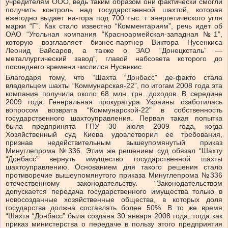
учредителям ООО, ведь таким образом они фактически смогли
получить контроль над государственной шахтой, которая
ежегодно выдает на-гора под 700 тыс. т энергетического угля
марки “Г”. Как стало известно “Комментариям”, речь идет об
ОАО “Угольная компания “Красноармейская-западная №1”,
которую возглавляет бизнес-партнер Виктора Нусенкиса
Леонид Байсаров, а также о ЗАО “Донецксталь” —
металлургический завод”, главой набсовета которого до
последнего времени числился Нусенкис.
Благодаря тому, что “Шахта “Донбасс” де-факто стала
владельцем шахты “Коммунарская-22”, по итогам 2008 года эта
компания получила около 68 млн. грн. доходов. В середине
2009 года Генеральная прокуратура Украины озаботилась
вопросом возврата “Коммунарской-22” в собственность
государственного шахтоуправления. Первая такая попытка
была предпринята ГПУ 30 июля 2009 года, когда
Хозяйственный суд Киева удовлетворил ее требования,
признав недействительным вышеупомянутый приказ
Минуглепрома №336. Этим же решением суд обязал “Шахту
“Донбасс” вернуть имущество государственной шахты
шахтоуправлению. Основанием для такого решения стало
противоречие вышеупомянутого приказа Минуглепрома №336
отечественному законодательству. “Законодательством
допускается передача государственного имущества только в
новосозданные хозяйственные общества, в которых доля
государства должна составлять более 50%. В то же время
“Шахта “Донбасс” была создана 30 января 2008 года, тогда как
приказ министерства о передаче в пользу этого предприятия