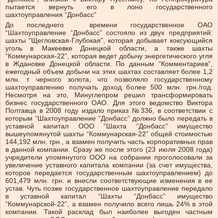
пытается вернуть его в лоно государственного
шахтоуправления “Донбасс”
До последнего времени государственное ОАО
“Шахтоуправление “Донбасс” состояло из двух предприятий:
шахты “Щегловская-Глубокая”, которая добывает коксующийся
уголь в Макеевке Донецкой области, а также шахты
“Коммунарская-22”, которая ведет добычу энергетического угля
в Ждановке Донецкой области. По данным “Комментариев”,
ежегодный объем добычи на этих шахтах составляет более 1,2
млн. т черного золота, что позволяло государственному
шахтоуправлению получать доход более 500 млн. грн./год.
Несмотря на это, Минуглепром решил трансформировать
бизнес государственного ОАО. Для этого ведомство Виктора
Полтавца в 2008 году издало приказ №336, в соответствии с
которым “Шахтоуправление “Донбасс” должно было передать в
уставной капитал ООО “Шахта “Донбасс” имущество
вышеупомянутой шахты “Коммунарская-22” общей стоимостью
144,192 млн. грн., а взамен получить часть корпоративных прав
в данной компании. Сразу же после этого (23 июля 2008 года)
учредители упомянутого ООО на собрании проголосовали за
увеличение уставного капитала компании (за счет имущества,
которое передается государственным шахтоуправлением) до
601,479 млн. грн. и внесли соответствующие изменения в ее
устав. Чуть позже государственное шахтоуправление передало
в уставной капитал “Шахты “Донбасс” имущество
“Коммунарской-22”, а взамен получило всего лишь 24% в этой
компании. Такой расклад был наиболее выгоден частным