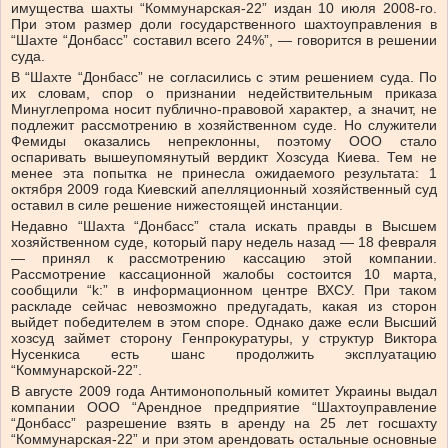
имущества шахты “Коммунарская-22” издан 10 июля 2008-го.
При этом размер доли государственного шахтоуправления в
“Шахте “Донбасс” составил всего 24%”, — говорится в решении
суда.
В “Шахте “Донбасс” не согласились с этим решением суда. По
их словам, спор о признании недействительным приказа
Минуглепрома носит публично-правовой характер, а значит, не
подлежит рассмотрению в хозяйственном суде. Но служители
Фемиды оказались непреклонны, поэтому ООО стало
оспаривать вышеупомянутый вердикт Хозсуда Киева. Тем не
менее эта попытка не принесла ожидаемого результата: 1
октября 2009 года Киевский апелляционный хозяйственный суд
оставил в силе решение нижестоящей инстанции.
Недавно “Шахта “Донбасс” стала искать правды в Высшем
хозяйственном суде, который пару недель назад — 18 февраля
— принял к рассмотрению кассацию этой компании.
Рассмотрение кассационной жалобы состоится 10 марта,
сообщили “k:” в информационном центре ВХСУ. При таком
раскладе сейчас невозможно предугадать, какая из сторон
выйдет победителем в этом споре. Однако даже если Высший
хозсуд займет сторону Генпрокуратуры, у структур Виктора
Нусенкиса есть шанс продолжить эксплуатацию
“Коммунарской-22”.
В августе 2009 года Антимонопольный комитет Украины выдал
компании ООО “Арендное предприятие “Шахтоуправление
“Донбасс” разрешение взять в аренду на 25 лет госшахту
“Коммунарская-22” и при этом арендовать остальные основные