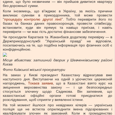
єдине, що було незвичним — він прийшов дивитися квартиру
без дорожньої сумки.
Коли іноземець, що в'їжджає в Україну, за якоїсь причини
викликає сумніви в прикордонника, той може провести
“
процедуру контролю другої лінії
”. Тобто перевірити його по
базах та банках даних правоохоронців, провести співбесіду,
встановити, куди він прямує та навіщо приїхав, і навіть
перевірити — чи має гість достатнє фінансове забезпечення.
Чи проходили Каратаєв та Жаканбаєв додаткову перевірку — в
Держприкордонслужбі “Українській правді” не відповіли,
посилаючись на те, що подібна інформація про фізичних осіб є
конфіденційною.
Місце вбивства: затишний дворик у Шевченківському районі
Києва
Фото Київської міської прокуратури
На замах у Києві президент Казахстану відреагував вже
наступного дня. Виступаючи на одній з урочистих церемоній
нагороджень,
Токаєв заявив
, що в Казахстані взято курс на
зміцнення верховенства закону — і це безпосередньо
стосується злочину щодо Садикова. Він запевнив, що
казахстанські офіційні органи готові приєднатися до
розслідування, щоб сприяти у виявленні істини.
На той момент йшлося про невідомих кілерів — українська
поліція ще не встигла оприлюднити імена підозрюваних і
кваліфікувати злочин як замовний. Коли ж громадянство