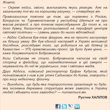
Жовтіс.
— Окремі кейси, звісно, ​​викликають якусь реакцію. Але на
загальному тлі ми на хорошому рахунку, — стверджує він.
Правозахисник пояснює це тим, що порівняно з Росією,
Білоруссю чи Туркменістаном у республіці йдеться не про
масові репресії, а про точкові переслідування. До того ж, на
його думку, Казахстан розташований на периферії центрів
світової політики — і рівень уваги до нього відповідний.
— Айдос Садиков був тією фігурою, яка не просто заслуговує
на більшу увагу. Він був єдиний насправді в Україні активний
дослідник, розслідувач того, що робиться на цій ділянці
(в
Казахстані — УП)
кремлівськими проксі. Це було дуже цінно, —
каже документаліст Бобровников.
Коли Садикова не стало, Бобровников написав на своїй
сторінці в фейсбуці, що найнебезпечніше в цій смерті —
неуважність до неї як українських, так і світових медіа.
Друг Айдоса, київський ресторатор Ерфан Кудусов, який
познайомився з ним в рік утечі Садикових до Києва, говорить і
про іншу небезпеку, фізичну.
— Виходить, що будь-яка терористична організація чи будь-
яка іноземна державна структура може завезти в Україну
людей і вбивати кого завгодно? — питається він.
Рустем ХАЛІЛОВ