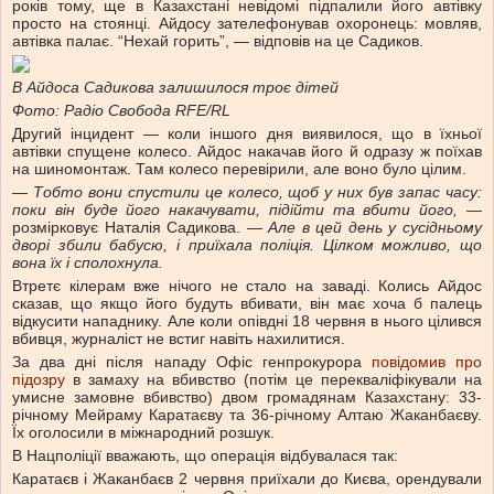
років тому, ще в Казахстані невідомі підпалили його автівку
просто на стоянці. Айдосу зателефонував охоронець: мовляв,
автівка палає. “Нехай горить”, — відповів на це Садиков.
В Айдоса Садикова залишилося троє дітей
Фото: Радіо Свобода RFE/RL
Другий інцидент — коли іншого дня виявилося, що в їхньої
автівки спущене колесо. Айдос накачав його й одразу ж поїхав
на шиномонтаж. Там колесо перевірили, але воно було цілим.
— Тобто вони спустили це колесо, щоб у них був запас часу:
поки він буде його накачувати, підійти та вбити його,
—
розмірковує Наталія Садикова. —
Але в цей день у сусідньому
дворі збили бабусю, і приїхала поліція. Цілком можливо, що
вона їх і сполохнула.
Втретє кілерам вже нічого не стало на заваді. Колись Айдос
сказав, що якщо його будуть вбивати, він має хоча б палець
відкусити нападнику. Але коли опівдні 18 червня в нього цілився
вбивця, журналіст не встиг навіть нахилитися.
За два дні після нападу Офіс генпрокурора
повідомив про
підозру
в замаху на вбивство (потім це перекваліфікували на
умисне замовне вбивство) двом громадянам Казахстану: 33-
річному Мейраму Каратаєву та 36-річному Алтаю Жаканбаєву.
Їх оголосили в міжнародний розшук.
В Нацполіції вважають, що операція відбувалася так:
Каратаєв і Жаканбаєв 2 червня приїхали до Києва, орендували