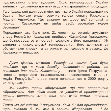
підозрюваних стало відомим, Офіс генпрокурора України
зайнявся підготовкою документів для екстрадиційної процедури.
Та в Казахстані дали зрозуміти, що нікого Україні передавати не
будуть. Позицію влади озвучив голова сенату Казахстану
Маулен Ашимбаєв: “
Це загалом не щодо цієї ситуації, а
принцип: Казахстан не видає своїх громадян іншим
державам
”.
Передавати вже було кого. 21 червня до органів внутрішніх
справ Республіки Казахстан прийшов Жаканбаєв (нагадаємо,
що безпосередньо в пострілі підозрюють його напарника). Як
заявили в казахстанській генпрокуратурі, його допитали за
обставинами справи та затримали за підозрою в замаху. Де
Каратаєв — невідомо.
— Дуже цікавий момент. Реакція на замах була дуже
швидкою, що, з мого досвіду багаторічної роботи, не
властиво для влади Казахстану,
— каже Ірина Петрушова,
головна редакторка казахстанського незалежного інтернет-
медіа “Республіка”, історія якого почалася ще в 2000 році у
вигляді газети.
—
Ми навіть трохи здивувалися, що так оперативно
відреагували. Але після того, як українські правоохоронні
органи оголосили імена тих, хто скоїв замах, настала
тиша.
Тепер ми всі сидимо й дивуємося. Хоча би для пристойності
щось сказали б. Ми вже й запити відправляли — і до