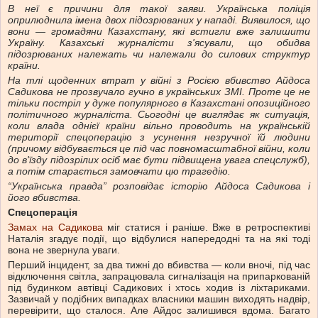
В неї є причини для такої заяви. Українська поліція
оприлюднила імена двох підозрюваних у нападі. Виявилося, що
вони — громадяни Казахстану, які встигли вже залишити
Україну. Казахські журналісти з'ясували, що обидва
підозрюваних належать чи належали до силових структур
країни.
На тлі щоденних втрат у війні з Росією вбивство Айдоса
Садикова не прозвучало гучно в українських ЗМІ. Проте це не
тільки постріл у дуже популярного в Казахстані опозиційного
політичного журналіста. Сьогодні це виглядає як ситуація,
коли влада однієї країни вільно проводить на українській
території спецоперацію з усунення незручної їй людини
(причому відбувається це під час повномасштабної війни, коли
до в'їзду підозрілих осіб має бути підвищена увага спецслужб),
а потім старається замовчати цю трагедію.
“Українська правда” розповідає історію Айдоса Садикова і
його вбивства.
Спецоперація
Замах на Садикова
міг статися і раніше. Вже в ретроспективі
Наталія згадує події, що відбулися напередодні та на які тоді
вона не звернула уваги.
Перший інцидент, за два тижні до вбивства — коли вночі, під час
відключення світла, запрацювала сигналізація на припаркованій
під будинком автівці Садикових і хтось ходив із ліхтариками.
Зазвичай у подібних випадках власники машин виходять надвір,
перевірити, що сталося. Але Айдос залишився вдома. Багато