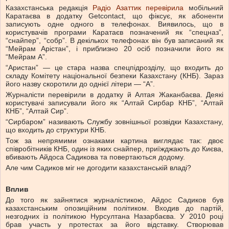
Казахстанська редакція
Радіо Азаттик перевірила
мобільний
Каратаєва в додатку Getcontact, що фіксує, як абоненти
записують одне одного в телефонах. Виявилось, що в
користувачів програми Каратаєв позначений як “спецназ”,
“снайпер”, “собр”. В декількох телефонах він був записаний як
“Мейрам Арістан”, і приблизно 20 осіб позначили його як
“Мейрам А”.
“Аристан” — це стара назва спецпідрозділу, що входить до
складу Комітету національної безпеки Казахстану (КНБ). Зараз
його назву скоротили до однієї літери — “А”.
Журналісти перевірили в додатку й Алтая Жаканбаєва. Деякі
користувачі записували його як “Алтай Сирбар КНБ”, “Алтай
КНБ”, “Алтай Сир”.
“Сирбаром” називають Службу зовнішньої розвідки Казахстану,
що входить до структури КНБ.
Тож за непрямими ознаками картина виглядає так: двоє
співробітників КНБ, один із яких снайпер, приїжджають до Києва,
вбивають Айдоса Садикова та повертаються додому.
Але чим Садиков міг не догодити казахстанській владі?
Вплив
До того як зайнятися журналістикою, Айдос Садиков був
казахстанським опозиційним політиком. Входив до партій,
незгодних із політикою Нурсултана Назарбаєва. У 2010 році
брав участь у протестах за його відставку. Створював