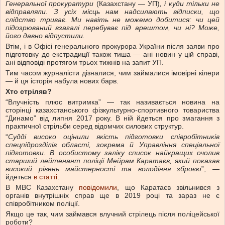
Генеральної прокуратури
(Казахстану — УП)
, і куди тільки не
відправляли. З усіх місць нам надсилають відписки, що
слідство триває. Ми навіть не можемо добитися: чи цей
підозрюваний взагалі перебуває під арештом, чи ні? Може,
його давно відпустили.
Втім, і в Офісі генерального прокурора України після заяви про
підготовку до екстрадиції також тиша — ані новин у цій справі,
ані відповіді протягом трьох тижнів на запит УП.
Тим часом журналісти дізналися, чим займалися імовірні кілери
— й ця історія набула нових барв.
Хто стріляв?
“Влучність плюс витримка” — так називається новина на
сторінці казахстанського фізкультурно-спортивного товариства
“Динамо” від липня 2017 року. В ній йдеться про змагання з
практичної стрільби серед відомчих силових структур.
“
Судді високо оцінили якість підготовки співробітників
спецпідрозділів області, зокрема й Управління спеціальної
підготовки. В особистому заліку список найкращих очолив
старший лейтенант поліції Мейрам Каратаєв, який показав
високий рівень майстерності та володіння зброєю
”, —
йдеться
в статті
.
В МВС Казахстану
повідомили
, що Каратаєв звільнився з
органів внутрішніх справ ще в 2019 році та зараз не є
співробітником поліції.
Якщо це так, чим займався влучний стрілець після поліцейської
роботи?