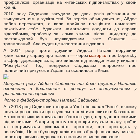
профспілкові організації на китайських підприємствах у своїй
країні.
2010 року Садикова засудили до двох років ув'язнення за
звинуваченням у хуліганстві. За версію обвинувачення, Айдос
побив перехожого, а коли прийшли поліціянти, намагався
покалічити себе. Адвокати намагалися доєднати до справи
відеозйомку, зроблену за кілька хвилин після інциденту, де
постраждалий був неушкодженим, зате Садиков —
травмований. Але суддя це клопотання відхилив.
А 2014 році проти дружини Айдоса Наталії порушили
кримінальну справу про наклеп — через
матеріал
про боротьбу
в сфері держзакупівель, що вийшов під псевдонімом у виданні
“Республіка”. Тоді подружжя Садикових попросило про
політичний притулок в Україні та оселилося в Києві.
Минулого року Айдоса Садикова та його дружину Наталію
оголосили в Казахстані в розшук за звинуваченням у
розпалюванні ворожнечі
Фото з фейсбук-сторінки Наталії Садикової
А в 2018 році Садикови створили YouTube-канал “Бәсе”, в якому
почали розповідати про суспільно-політичне життя в Казахстані.
На каналі використовувалось багато відео, переданого самими
підписниками. Автори проєкту гостро критикували владу країни
та підтримували різноманітні протести, що проходять у
республіці. Це не було журналістикою в її рафінованому вигляді,
перетворюючись водночас на політичне висловлювання.