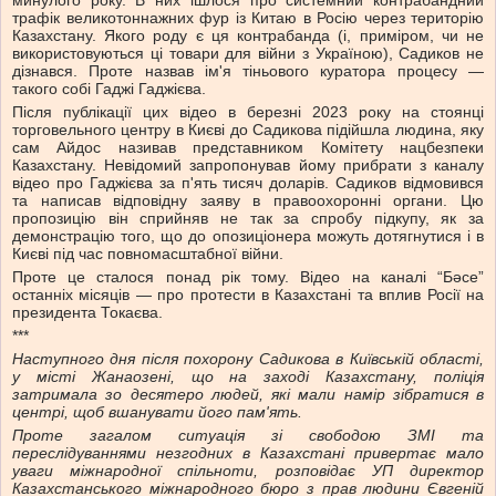
минулого року. В них ішлося про системний контрабандний
трафік великотоннажних фур із Китаю в Росію через територію
Казахстану. Якого роду є ця контрабанда (і, приміром, чи не
використовуються ці товари для війни з Україною), Садиков не
дізнався. Проте назвав ім'я тіньового куратора процесу —
такого собі Гаджі Гаджієва.
Після публікації цих відео в березні 2023 року на стоянці
торговельного центру в Києві до Садикова підійшла людина, яку
сам Айдос називав представником Комітету нацбезпеки
Казахстану. Невідомий запропонував йому прибрати з каналу
відео про Гаджієва за п'ять тисяч доларів. Садиков відмовився
та написав відповідну заяву в правоохоронні органи. Цю
пропозицію він сприйняв не так за спробу підкупу, як за
демонстрацію того, що до опозиціонера можуть дотягнутися і в
Києві під час повномасштабної війни.
Проте це сталося понад рік тому. Відео на каналі “Бәсе”
останніх місяців — про протести в Казахстані та вплив Росії на
президента Токаєва.
***
Наступного дня після похорону Садикова в Київській області,
у місті Жанаозені, що на заході Казахстану, поліція
затримала зо десятеро людей, які мали намір зібратися в
центрі, щоб вшанувати його пам'ять.
Проте загалом ситуація зі свободою ЗМІ та
переслідуваннями незгодних в Казахстані привертає мало
уваги міжнародної спільноти, розповідає УП директор
Казахстанського міжнародного бюро з прав людини Євгеній