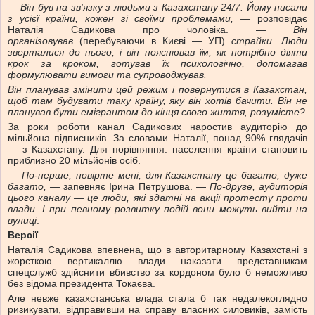
— Він був на зв'язку з людьми з Казахстану 24/7. Йому писали
з усієї країни, кожен зі своїми проблемами, —
розповідає
Наталія Садикова про чоловіка. —
Він
організовував
(перебуваючи в Києві — УП)
страйки. Люди
зверталися до нього, і він пояснював їм, як потрібно діяти
крок за кроком, готував їх психологічно, допомагав
формулювати вимоги та супроводжував.
Він планував змінити цей режим і повернутися в Казахстан,
щоб там будувати таку країну, яку він хотів бачити. Він не
планував бути емігрантом до кінця свого життя, розумієте?
За роки роботи канал Садикових наростив аудиторію до
мільйона підписників. За словами Наталії, понад 90% глядачів
— з Казахстану. Для порівняння: населення країни становить
приблизно 20 мільйонів осіб.
— По-перше, повірте мені, для Казахстану це багато, дуже
багато, —
запевняє Ірина Петрушова. —
По-друге, аудиторія
цього каналу — це люди, які здатні на акції протесту проти
влади. І при певному розвитку подій вони можуть вийти на
вулиці
.
Версії
Наталія Садикова впевнена, що в авторитарному Казахстані з
жорсткою вертикаллю влади наказати представникам
спецслужб здійснити вбивство за кордоном було б неможливо
без відома президента Токаєва.
Але невже казахстанська влада стала б так недалекоглядно
ризикувати, відправивши на справу власних силовиків, замість