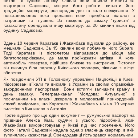
житло та купили автівку. Опісля вони почали стежити за
квартирою Садикова, місцем його роботи, вивчати його
традиційні маршрути, розпорядок дня та коло спілкування. У
невстановлених поки продавців вони придбали пістолет з
патронами та глушник. За тиждень до замаху “туристи” з
Казахстану орендували іншу квартиру: за 20 хвилин пішки від
будинку Садикових.
Вдень 18 червня Каратаєв і Жаканбаєв під'їхали до району, де
мешкали Садикови. За 45 хвилин вони побачили його Subaru.
Тоді Каратаєв із пістолетом відправився до місця між
багатоповерхівками, де мала проїжджати автівка. А коли
автомобіль повертав, підійшов ближче та вистрелив. Пістолет
він викинув біля паркану Київського зоопарку, тікаючи з місця
вбивства.
Як повідомили УП в Головному управлінні Нацполіції в Києві,
підозрювані в'їхали та виїхали з України за своїми справжніми
закордонними паспортами. Вони встигли залишити країну в
день замаху. Телеграм-канал “Молдова: Актуально” з
посиланням на власні джерела в молдовській прикордонній
службі повідомив, що Каратаєв і Жаканбаєв у ніч на 19 червня
вилетіли з Кишинева в Анталію.
Проте відомо про ще один документ — румунський паспорт на
прізвище Алекса Кіма, судячи з усього, підробний, який
Жаканбаєв використовував у Києві під час поселення. Його
фото Наталії Садиковій надала одна з власниць квартир, в якій
зупинялись казахстанці. Орендодавиці гість здався нормальним;