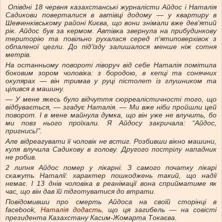
Опівдні 18 червня казахстанські журналісти Айдос і Наталія
Садикови поверталися в автівці додому — у квартиру в
Шевченківському районі Києва, що вони знімали вже дев'ятий
рік. Айдос був за кермом. Автівка звернула на прибудинкову
територію та повільно рухалася серед п'ятиповерхівок з
обпаленої цегли. До під'їзду залишалося менше ніж сотня
метрів.
На останньому повороті ліворуч від себе Наталія помітила
боковим зором чоловіка: з бородою, в кепці та сонячних
окулярах — він тримав у руці пістолет із глушником та
цілився в машину.
— У мене якесь було відчуття сюрреалістичності того, що
відбувається, — згадує Наталія. — Ми вже ніби пройшли цей
поворот. І в мене майнула думка, що він уже не влучить, бо
ми повз нього проїхали. Я Айдосу закричала: “Айдос,
пригнись!”.
Але відреагувати її чоловік не встиг. Розбивши вікно машини,
куля влучила Садикову в голову. Другого пострілу нападник
не робив.
2 липня Айдос помер у лікарні. З самого початку лікарі
скажуть Наталії: характер пошкоджень такий, що надії
немає. І 13 днів чоловіка в реанімації вона сприйматиме як
час, що він дав їй підготуватися до втрати.
Повідомивши про смерть Айдоса на своїй сторінці в
facebook,
Наталія додасть
, що ця загибель — на совісті
президента Казахстану Касим-Жомарта Токаєва.