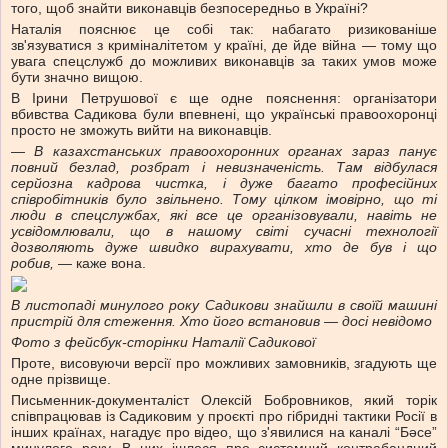
того, щоб знайти виконавців безпосередньо в Україні?
Наталія пояснює це собі так: набагато ризикованіше
зв'язуватися з криміналітетом у країні, де йде війна — тому що
увага спецслужб до можливих виконавців за таких умов може
бути значно вищою.
В Ірини Петрушової є ще одне пояснення: організатори
вбивства Садикова були впевнені, що українські правоохоронці
просто не зможуть вийти на виконавців.
— В казахстанських правоохоронних органах зараз панує
повний безлад, розбрат і невизначеність. Там відбулася
серйозна кадрова чистка, і дуже багато професійних
співробітників було звільнено. Тому цілком імовірно, що ті
люди в спецслужбах, які все це організовували, навіть не
усвідомлювали, що в нашому світі сучасні технології
дозволяють дуже швидко вирахувати, хто де був і що
робив,
— каже вона.
В листопаді минулого року Садикови знайшли в своїй машині
пристрій для стеження. Хто його встановив — досі невідомо
Фото з фейсбук-сторінки Наталії Садикової
Проте, висовуючи версії про можливих замовників, згадують ще
одне прізвище.
Письменник-документаліст Олексій Бобровников, який торік
співпрацював із Садиковим у проєкті про гібридні тактики Росії в
інших країнах, нагадує про відео, що з'явилися на каналі “Бәсе”