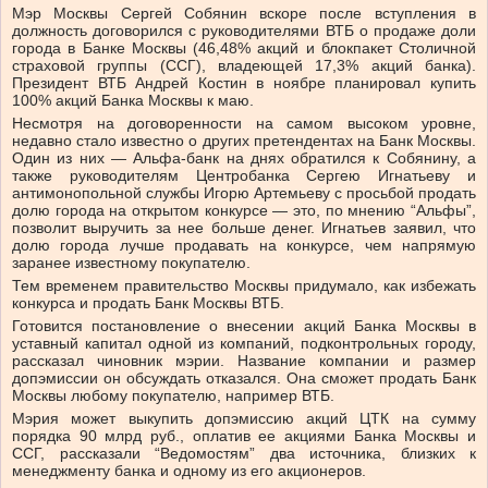
Мэр Москвы Сергей Собянин вскоре после вступления в
должность договорился с руководителями ВТБ о продаже доли
города в Банке Москвы (46,48% акций и блокпакет Столичной
страховой группы (ССГ), владеющей 17,3% акций банка).
Президент ВТБ Андрей Костин в ноябре планировал купить
100% акций Банка Москвы к маю.
Несмотря на договоренности на самом высоком уровне,
недавно стало известно о других претендентах на Банк Москвы.
Один из них — Альфа-банк на днях обратился к Собянину, а
также руководителям Центробанка Сергею Игнатьеву и
антимонопольной службы Игорю Артемьеву с просьбой продать
долю города на открытом конкурсе — это, по мнению “Альфы”,
позволит выручить за нее больше денег. Игнатьев заявил, что
долю города лучше продавать на конкурсе, чем напрямую
заранее известному покупателю.
Тем временем правительство Москвы придумало, как избежать
конкурса и продать Банк Москвы ВТБ.
Готовится постановление о внесении акций Банка Москвы в
уставный капитал одной из компаний, подконтрольных городу,
рассказал чиновник мэрии. Название компании и размер
допэмиссии он обсуждать отказался. Она сможет продать Банк
Москвы любому покупателю, например ВТБ.
Мэрия может выкупить допэмиссию акций ЦТК на сумму
порядка 90 млрд руб., оплатив ее акциями Банка Москвы и
ССГ, рассказали “Ведомостям” два источника, близких к
менеджменту банка и одному из его акционеров.