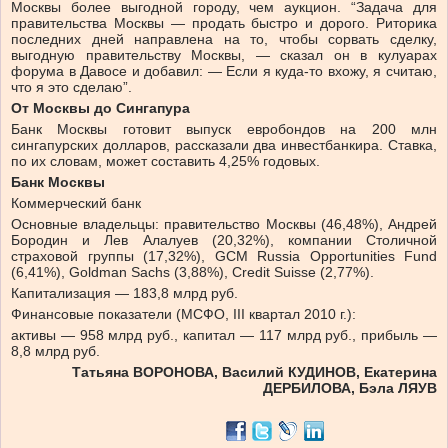
Москвы более выгодной городу, чем аукцион. “Задача для
правительства Москвы — продать быстро и дорого. Риторика
последних дней направлена на то, чтобы сорвать сделку,
выгодную правительству Москвы, — сказал он в кулуарах
форума в Давосе и добавил: — Если я куда-то вхожу, я считаю,
что я это сделаю”.
От Москвы до Сингапура
Банк Москвы готовит выпуск евробондов на 200 млн
сингапурских долларов, рассказали два инвестбанкира. Ставка,
по их словам, может составить 4,25% годовых.
Банк Москвы
Коммерческий банк
Основные владельцы: правительство Москвы (46,48%), Андрей
Бородин и Лев Алалуев (20,32%), компании Столичной
страховой группы (17,32%), GCM Russia Opportunities Fund
(6,41%), Goldman Sachs (3,88%), Credit Suisse (2,77%).
Капитализация — 183,8 млрд руб.
Финансовые показатели (МСФО, III квартал 2010 г.):
активы — 958 млрд руб., капитал — 117 млрд руб., прибыль —
8,8 млрд руб.
Татьяна ВОРОНОВА, Василий КУДИНОВ, Екатерина
ДЕРБИЛОВА, Бэла ЛЯУВ