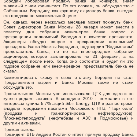
Бородин лоббировал продажу банка на конкурсе, знает
знакомый с ним финансист. По его словам, он обсуждал это с
Собяниным. Бородину, как крупному акционеру банка, выгодна
его продажа по максимальной цене.
Он, однако, через несколько месяцев может покинуть банк.
Совет директоров Банка Москвы 28 января может внести в
повестку дня собрания акционеров банка вопрос о
прекращении полномочий Бородина в качестве президента.
Акционеры обсудят вопрос о прекращении полномочий
президента Банка Москвы Бородина, подтвердил “Ведомостям”
представитель банка, но не на внеочередном собрании
акционеров, которое запланировано на 21 февраля, а на
следующем после него. Когда оно состоится и будет ли это
годовое собрание или внеочередное, представитель банка не
сказал.
Комментировать схему и свою отставку Бородин не стал.
Представители мэрии и Банка Москвы также не стали
обсуждать это.
Правительство Москвы уже использовало ЦТК для сделок по
купле-продаже активов. В середине 2010 г. компания в его
интересах купила 5,7% акций Sibir Energy. ЦТК в разное время
владела городскими пакетами Московского НПЗ, “Парк ойла”
(продажа и транспортировка нефтепродуктов),
“Моснефтепродукта” (нефтебазы и АЗС в Подмосковье) и
другими активами.
Прямая выгода
Президент ВТБ Андрей Костин считает прямую продажу Банка