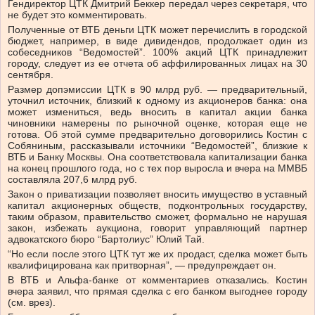
Гендиректор ЦТК Дмитрий Беккер передал через секретаря, что
не будет это комментировать.
Полученные от ВТБ деньги ЦТК может перечислить в городской
бюджет, например, в виде дивидендов, продолжает один из
собеседников “Ведомостей”. 100% акций ЦТК принадлежит
городу, следует из ее отчета об аффилированных лицах на 30
сентября.
Размер допэмиссии ЦТК в 90 млрд руб. — предварительный,
уточнил источник, близкий к одному из акционеров банка: она
может измениться, ведь вносить в капитал акции банка
чиновники намерены по рыночной оценке, которая еще не
готова. Об этой сумме предварительно договорились Костин с
Собяниным, рассказывали источники “Ведомостей”, близкие к
ВТБ и Банку Москвы. Она соответствовала капитализации банка
на конец прошлого года, но с тех пор выросла и вчера на ММВБ
составляла 207,6 млрд руб.
Закон о приватизации позволяет вносить имущество в уставный
капитал акционерных обществ, подконтрольных государству,
таким образом, правительство сможет, формально не нарушая
закон, избежать аукциона, говорит управляющий партнер
адвокатского бюро “Бартолиус” Юлий Тай.
“Но если после этого ЦТК тут же их продаст, сделка может быть
квалифицирована как притворная”, — предупреждает он.
В ВТБ и Альфа-банке от комментариев отказались. Костин
вчера заявил, что прямая сделка с его банком выгоднее городу
(см. врез).