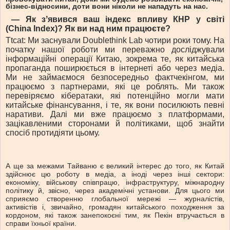
бізнес-відносини, доти вони ніколи не нападуть на нас.
— Як зʼявився ваш індекс впливу КНР у світі
(China Index)? Як ви над ним працюєте?
Ttcat: Ми заснували Doublethink Lab чотири роки тому. На
початку нашої роботи ми переважно досліджували
інформаційні операції Китаю, зокрема те, як китайська
пропаганда поширюється в інтернеті або через медіа.
Ми не займаємося безпосередньо фактчекінгом, ми
працюємо з партнерами, які це роблять. Ми також
перевіряємо кібератаки, які потенційно могли мати
китайське фінансування, і те, як вони посилюють певні
наративи. Далі ми вже працюємо з платформами,
зацікавленими сторонами й політиками, щоб знайти
спосіб протидіяти цьому.
А ще за межами Тайваню є великий інтерес до того, як Китай
здійснює цю роботу в медіа, а іноді через інші сектори:
економіку, військову співпрацю, інфраструктуру, міжнародну
політику й, звісно, через академічні установи. Для цього ми
сприяємо створенню глобальної мережі — журналістів,
активістів і, звичайно, громадян китайського походження за
кордоном, які також занепокоєні тим, як Пекін втручається в
справи їхньої країни.