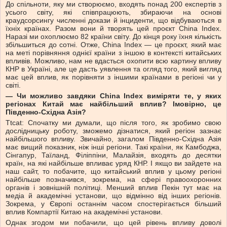
До спільноти, яку ми створюємо, входять понад 200 експертів з
усього світу, які співпрацюють, збираючи на основі
краудсорсингу численні докази й інциденти, що відбуваються в
їхніх країнах. Разом вони й творять цей проєкт China Index.
Наразі ми охоплюємо 82 країни світу. До кінця року їхня кількість
збільшиться до сотні. Отже, China Index — це проєкт, який має
на меті порівняння однієї країни з іншою в контексті китайських
впливів. Можливо, нам не вдасться охопити всю картину впливу
КНР в Україні, але це дасть уявлення та огляд того, який вигляд
має цей вплив, як порівняти з іншими країнами в регіоні чи у
світі.
— Чи можливо завдяки China Index виміряти те, у яких
регіонах Китай має найбільший вплив? Імовірно, це
Південно-Східна Азія?
Ttcat: Спочатку ми думали, що після того, як зробимо свою
дослідницьку роботу, зможемо дізнатися, який регіон зазнає
найбільшого впливу. Звичайно, загалом Південно-Східна Азія
має вищий показник, ніж інші регіони. Такі країни, як Камбоджа,
Сінгапур, Таїланд, Філіппіни, Малайзія, входять до десятки
країн, на які найбільше впливає уряд КНР. І якщо ви зайдете на
наш сайт, то побачите, що китайський вплив у цьому регіоні
найбільше позначився, зокрема, на сфері правоохоронних
органів і зовнішній політиці. Менший вплив Пекін тут має на
медіа й академічні установи, що відмінно від інших регіонів.
Зокрема, у Європі останнім часом спостерігається більший
вплив Компартії Китаю на академічні установи.
Однак згодом ми побачили, що цей рівень впливу доволі