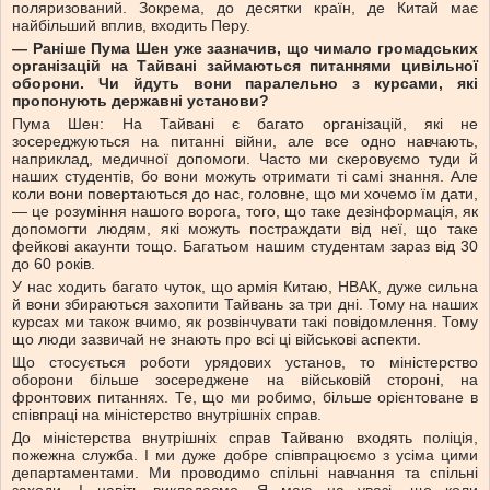
поляризований. Зокрема, до десятки країн, де Китай має
найбільший вплив, входить Перу.
— Раніше Пума Шен уже зазначив, що чимало громадських
організацій на Тайвані займаються питаннями цивільної
оборони. Чи йдуть вони паралельно з курсами, які
пропонують державні установи?
Пума Шен: На Тайвані є багато організацій, які не
зосереджуються на питанні війни, але все одно навчають,
наприклад, медичної допомоги. Часто ми скеровуємо туди й
наших студентів, бо вони можуть отримати ті самі знання. Але
коли вони повертаються до нас, головне, що ми хочемо їм дати,
— це розуміння нашого ворога, того, що таке дезінформація, як
допомогти людям, які можуть постраждати від неї, що таке
фейкові акаунти тощо. Багатьом нашим студентам зараз від 30
до 60 років.
У нас ходить багато чуток, що армія Китаю, НВАК, дуже сильна
й вони збираються захопити Тайвань за три дні. Тому на наших
курсах ми також вчимо, як розвінчувати такі повідомлення. Тому
що люди зазвичай не знають про всі ці військові аспекти.
Що стосується роботи урядових установ, то міністерство
оборони більше зосереджене на військовій стороні, на
фронтових питаннях. Те, що ми робимо, більше орієнтоване в
співпраці на міністерство внутрішніх справ.
До міністерства внутрішніх справ Тайваню входять поліція,
пожежна служба. І ми дуже добре співпрацюємо з усіма цими
департаментами. Ми проводимо спільні навчання та спільні