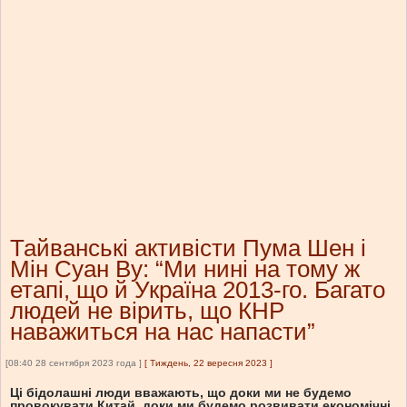
Тайванські активісти Пума Шен і
Мін Суан Ву: “Ми нині на тому ж
етапі, що й Україна 2013-го. Багато
людей не вірить, що КНР
наважиться на нас напасти”
[08:40 28 сентября 2023 года ]
[
Тиждень, 22 вересня 2023
]
Ці бідолашні люди вважають, що доки ми не будемо
провокувати Китай, доки ми будемо розвивати економічні,