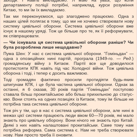
заходи. І навіть викладаємо. Я маю на увазі, що коли
департаменту поліції потрібні, наприклад, курси розуміння
Китаю, то ми їм їх викладаємо.
Так ми переконуємося, що злагоджено працюємо. Одна з
наших цілей полягає в тому, що ми не хочемо створювати нову
систему цивільної оборони. Система цивільної оборони вже
існує в нашому уряді. Тож це більше про те, як її реформувати,
як співпрацювати.
— Чи існувала ця система цивільної оборони раніше? Чи
була розроблена лише нещодавно?
Пума Шен: У нас є система цивільної оборони. “Гоміньдан” —
одна з опозиційних нині партій, програла (1949-го. —
Ред.
)
громадянську війну з Китаєм. Партії все ще доводилося
протистояти КПК навіть під час Холодної війни. Тож цивільна
оборона і тоді, і тепер є досить важливою.
Тоді громадян фактично просили протидіяти будь-яким
шпигунам КПК, і це була частина цивільної оборони. Однак за
останні, я б сказав, 30 років партія “Гоміньдан” поступово
ставала більш прокитайською або більш прихильною до статус-
кво. Вони стоять на одних позиціях із Китаєм, тому їм більше не
потрібна така система цивільної оборони.
Тож річ у тім, що в нас є система цивільної оборони, але нині в
межах цієї системи працюють люди віком 60—70 років, які мало
знають про цивільну оборону. Вони нічого не знають про Китай.
Деякі з них навіть налаштовані прокитайськи. Саме тому нам
потрібна реформа. Сама система є. Нам не треба створювати
нову. Нам просто треба її оновити.