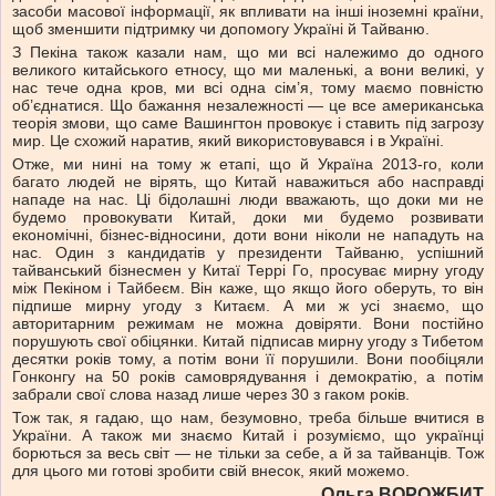
засоби масової інформації, як впливати на інші іноземні країни,
щоб зменшити підтримку чи допомогу Україні й Тайваню.
З Пекіна також казали нам, що ми всі належимо до одного
великого китайського етносу, що ми маленькі, а вони великі, у
нас тече одна кров, ми всі одна сім’я, тому маємо повністю
об’єднатися. Що бажання незалежності — це все американська
теорія змови, що саме Вашингтон провокує і ставить під загрозу
мир. Це схожий наратив, який використовувався і в Україні.
Отже, ми нині на тому ж етапі, що й Україна 2013-го, коли
багато людей не вірять, що Китай наважиться або насправді
нападе на нас. Ці бідолашні люди вважають, що доки ми не
будемо провокувати Китай, доки ми будемо розвивати
економічні, бізнес-відносини, доти вони ніколи не нападуть на
нас. Один з кандидатів у президенти Тайваню, успішний
тайванський бізнесмен у Китаї Террі Го, просуває мирну угоду
між Пекіном і Тайбеєм. Він каже, що якщо його оберуть, то він
підпише мирну угоду з Китаєм. А ми ж усі знаємо, що
авторитарним режимам не можна довіряти. Вони постійно
порушують свої обіцянки. Китай підписав мирну угоду з Тибетом
десятки років тому, а потім вони її порушили. Вони пообіцяли
Гонконгу на 50 років самоврядування і демократію, а потім
забрали свої слова назад лише через 30 з гаком років.
Тож так, я гадаю, що нам, безумовно, треба більше вчитися в
України. А також ми знаємо Китай і розуміємо, що українці
борються за весь світ — не тільки за себе, а й за тайванців. Тож
для цього ми готові зробити свій внесок, який можемо.
Ольга
ВОРОЖБИТ