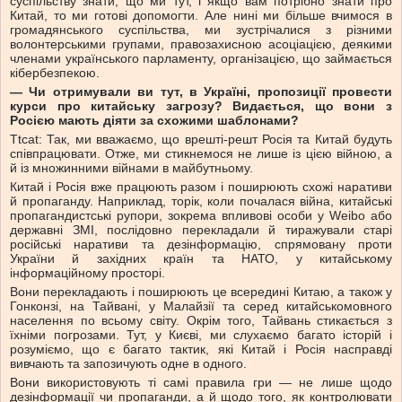
суспільству знати, що ми тут, і якщо вам потрібно знати про
Китай, то ми готові допомогти. Але нині ми більше вчимося в
громадянського суспільства, ми зустрічалися з різними
волонтерськими групами, правозахисною асоціацією, деякими
членами українського парламенту, організацією, що займається
кібербезпекою.
— Чи отримували ви тут, в Україні, пропозиції провести
курси про китайську загрозу? Видається, що вони з
Росією мають діяти за схожими шаблонами?
Ttcat: Так, ми вважаємо, що врешті-решт Росія та Китай будуть
співпрацювати. Отже, ми стикнемося не лише із цією війною, а
й із множинними війнами в майбутньому.
Китай і Росія вже працюють разом і поширюють схожі наративи
й пропаганду. Наприклад, торік, коли почалася війна, китайські
пропагандистські рупори, зокрема впливові особи у Weibo або
державні ЗМІ, послідовно перекладали й тиражували старі
російські наративи та дезінформацію, спрямовану проти
України й західних країн та НАТО, у китайському
інформаційному просторі.
Вони перекладають і поширюють це всередині Китаю, а також у
Гонконзі, на Тайвані, у Малайзії та серед китайськомовного
населення по всьому світу. Окрім того, Тайвань стикається з
їхніми погрозами. Тут, у Києві, ми слухаємо багато історій і
розуміємо, що є багато тактик, які Китай і Росія насправді
вивчають та запозичують одне в одного.
Вони використовують ті самі правила гри — не лише щодо
дезінформації чи пропаганди, а й щодо того, як контролювати