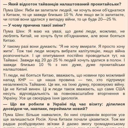
— Який відсоток тайванців налаштований прокитайськи?
Пума Шен: Якби ви запитали людей, чи хочуть вони об’єднатися
з Китаєм, то це завжди близько 10 %. Але якщо ви їх запитаєте,
чи готові вони здатися у випадку війни, то це буде 20—25 %.
— У чому причина такої зміни?
Пума Шен: Я маю на увазі, що деякі люди, можливо, не
люблять Китай, не хочуть бути об’єднаними, але вони бояться
Китаю.
У такому разі вони думають: “Я не хочу вмирати. Я просто хочу
жити”. Тож такі люди можуть вибрати капітуляцію, якщо війна
розпочнеться. І це опитування постійно проводиться тут, на
Тайвані. Завжди від 20 до 25 % людей хочуть здатися в полон. І
завжди близько 10 % з них дуже, дуже прокитайськи
налаштовані.
Ті люди, які бояться Китаю, вважають, що новини про можливий
напад КНР — це наша провина — тих, хто підтримує
незалежність Тайваню. Це ми, на їхню думку, провокуємо війну.
Це не Китай винен. Ці ж люди також вважають, що саме США
несуть відповідальність за повномасштабне вторгнення в
Україну. Усе це своєрідна їхня ідеологія.
— Що ви робили в Україні під час візиту: ділилися
досвідом чи, навпаки, переймали новий?
Пума Шен: Більше навчалися, бо нині справжнім ворогом усе
ще залишається Росія. Хоча Китаєм почали цікавитися. Тож ми
радше розбудовуємо зв’язки й даємо змогу громадянському