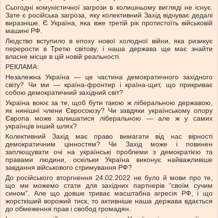
Сьогодні комуністичної загрози в колишньому вигляді не існує.
Зате є російська загроза, яку колективний Захід відчуває дедалі
виразніше. Є Україна, яка вже третій рік протистоїть військовій
машині РФ.
Людство вступило в епоху нової холодної війни, яка ризикує
перерости в Третю світову, і наша держава ще має знайти
власне місце в цій новій реальності.
РЕКЛАМА:
Незалежна Україна — це частина демократичного західного
світу? Чи ми — країна-фронтир і країна-щит, що прикриває
собою демократичний західний світ?
Україна воює за те, щоб бути такою ж ліберальною державою,
як нинішні члени Євросоюзу? Чи завдяки українському опору
Європа може залишатися ліберальною — але ж у самих
українців інший шлях?
Колективний Захід має право вимагати від нас вірності
демократичним цінностям? Чи Захід може і повинен
заплющувати очі на українські проблеми з демократією та
правами людини, оскільки Україна виконує найважливіше
завдання військового стримування РФ?
До російського вторгнення 24.02.2022 не було й мови про те,
що ми можемо стати для західних партнерів “своїм сучим
сином”. Але що довше триває масштабна агресія РФ, і що
жорсткіший ворожий тиск, то активніше наша держава вдається
до обмеження прав і свобод громадян.