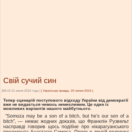
Свій сучий син
[08:15 21 июля 2024 года ]
[
Українська правда, 20 липня 2024
]
Тепер сценарій поступового відходу України від демократії
вже не видається чимось немислимим. Це один із
можливих варіантів нашого майбутнього.
“Somoza may be a son of a bitch, but he's our son of a
bitch”, — немає жодних доказів, що Франклін Рузвельт
насправді говорив щось подібне про нікарагуанського
президента Анастасіо Сомоса. Проте в другій половині