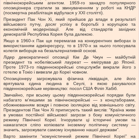
північнокорейським агентом. 1959-го занадто популярного
опозиціонера стратили за звинуваченням у роботі на КНДР
(посмертна реабілітація відбулася у XXI столітті).
Президент Пак Чон Хі, який прийшов до влади в результаті
військового путчу, досяг успіху в боротьбі з корупцією та
економічній модернізації. Але від стандартів західних
демократій Республіка Корея була далекою.
Якщо в 1960-х Пак ще перемагав на конкурентних виборах із
використанням адмінресурсу, то в 1970-х за нього голосувала
колегія виборців на безальтернативній основі.
Лідер демократичної опозиції Кім Де Чжун — майбутній
президент та нобелівський лауреат — емігрував до Японії.
Проте 1973-го південнокорейські спецслужби викрали його з
готелю в Токіо і вивезли до Кореї човном.
Опозиціонеру загрожувала фізична ліквідація, але його
врятувала єдина людина в Сеулі, з якою рахувалося
південнокорейське керівництво: посол США Філіп Хабіб.
Звичайно, при всьому цьому південнокорейські порядки були
набагато м'якшими за північнокорейські — з концтаборами,
обожнюванням вождя і повною ізоляцією від зовнішнього світу.
Президентові Пак Чон Хі приписують такий вислів: “Країна живе
в умовах постійної військової загрози з боку комуністичного
режиму Північної Кореї. Ігнорувати ці історичні умови та
намагатися сліпо копіювати іноземну політичну систему —
значить, загрожувати самому існуванню нашої держави”.
Варто замінити “комуністичний режим Північної Кореї” на