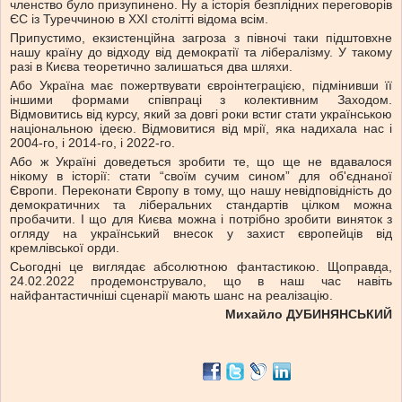
членство було призупинено. Ну а історія безплідних переговорів
ЄС із Туреччиною в XXI столітті відома всім.
Припустимо, екзистенційна загроза з півночі таки підштовхне
нашу країну до відходу від демократії та лібералізму. У такому
разі в Києва теоретично залишаться два шляхи.
Або Україна має пожертвувати євроінтеграцією, підмінивши її
іншими формами співпраці з колективним Заходом.
Відмовитись від курсу, який за довгі роки встиг стати українською
національною ідеєю. Відмовитися від мрії, яка надихала нас і
2004-го, і 2014-го, і 2022-го.
Або ж Україні доведеться зробити те, що ще не вдавалося
нікому в історії: стати “своїм сучим сином” для об'єднаної
Європи. Переконати Європу в тому, що нашу невідповідність до
демократичних та ліберальних стандартів цілком можна
пробачити. І що для Києва можна і потрібно зробити виняток з
огляду на український внесок у захист європейців від
кремлівської орди.
Сьогодні це виглядає абсолютною фантастикою. Щоправда,
24.02.2022 продемонструвало, що в наш час навіть
найфантастичніші сценарії мають шанс на реалізацію.
Михайло ДУБИНЯНСЬКИЙ