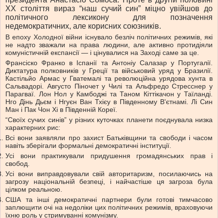
ХХ століття вираз “наш сучий син” міцно увійшов до
політичного лексикону для позначення
недемократичних, але корисних союзників.
В епоху Холодної війни існувало безліч політичних режимів, які
не надто зважали на права людини, але активно протидіяли
комуністичній експансії — і цінувалися на Заході саме за це.
Франсіско Франко в Іспанії та Антоніу Салазар у Португалії.
Диктатура полковників у Греції та військовий уряд у Бразилії.
Кастільйо Армас у Гватемалі та революційна урядова хунта в
Сальвадорі. Августо Піночет у Чилі та Альфредо Стресснер у
Парагваї. Лон Нол у Камбоджі та Таном Кіттікачон у Таїланді.
Нго Дінь Дьєм і Нгуєн Ван Тхієу в Південному В'єтнамі. Лі Син
Ман і Пак Чон Хі в Південній Кореї.
“Своїх сучих синів” у різних куточках планети поєднувала низка
характерних рис:
Всі вони заявляли про захист Батьківщини та свободи і часом
навіть зберігали формальні демократичні інституції.
Усі вони практикували придушення громадянських прав і
свобод.
Усі вони виправдовували свій авторитаризм, посилаючись на
загрозу національній безпеці, і найчастіше ця загроза була
цілком реальною.
США та інші демократичні партнери були готові тимчасово
заплющити очі на недоліки цих політичних режимів, враховуючи
їхню роль у стримуванні комунізму.