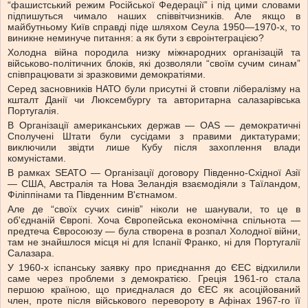
“фашистський режим Російської Федерації” і під цими словами
підпишуться чимало наших співвітчизників. Але якщо в
майбутньому Київ справді піде шляхом Сеула 1950—1970-х, то
виникне неминуче питання: а як бути з євроінтеграцією?
Холодна війна породила низку міжнародних організацій та
військово-політичних блоків, які дозволяли “своїм сучим синам”
співпрацювати зі зразковими демократіями.
Серед засновників НАТО були присутні й стовпи лібералізму на
кшталт Данії чи Люксембургу та авторитарна салазарівська
Португалія.
В Організації американських держав — OAS — демократичні
Сполучені Штати були сусідами з правими диктатурами;
виключили звідти лише Кубу після захоплення влади
комуністами.
В рамках SEATO — Організації договору Південно-Східної Азії
— США, Австралія та Нова Зеландія взаємодіяли з Таїландом,
Філіппінами та Південним В'єтнамом.
Але де “своїх сучих синів” ніколи не шанували, то це в
об'єднаній Європі. Хоча Європейська економічна спільнота —
предтеча Євросоюзу — була створена в розпал Холодної війни,
там не знайшлося місця ні для Іспанії Франко, ні для Португалії
Салазара.
У 1960-х іспанську заявку про приєднання до ЄЕС відхилили
саме через проблеми з демократією. Греція 1961-го стала
першою країною, що приєдналася до ЄЕС як асоційований
член, проте після військового перевороту в Афінах 1967-го її