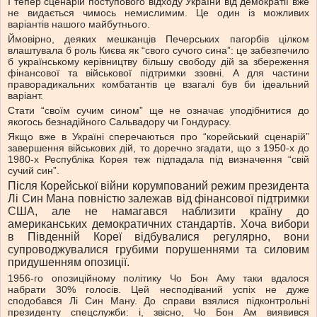
І тепер сценарій поступового відходу України від демократії вже
не видається чимось немислимим. Це один із можливих
варіантів нашого майбутнього.
Ймовірно, деяких мешканців Печерських пагорбів цілком
влаштувала б роль Києва як “свого сучого сина”: це забезпечило
б українському керівництву більшу свободу дій за збереження
фінансової та військової підтримки ззовні. А для частини
праворадикальних комбатантів це взагалі був би ідеальний
варіант.
Стати “своїм сучим сином” ще не означає уподібнитися до
якогось безнадійного Сальвадору чи Гондурасу.
Якщо вже в Україні сперечаються про “корейський сценарій”
завершення військових дій, то доречно згадати, що з 1950-х до
1980-х Республіка Корея теж підпадала під визначення “свій
сучий син”.
Після Корейської війни корумпований режим президента
Лі Син Мана повністю залежав від фінансової підтримки
США, але не намагався наблизити країну до
американських демократичних стандартів. Хоча вибори
в Південній Кореї відбувалися регулярно, вони
супроводжувалися грубими порушеннями та силовим
придушенням опозиції.
1956-го опозиційному політику Чо Бон Аму таки вдалося
набрати 30% голосів. Цей несподіваний успіх не дуже
сподобався Лі Син Ману. До справи взялися підконтрольні
президенту спецслужби: і, звісно, ​​Чо Бон Ам виявився