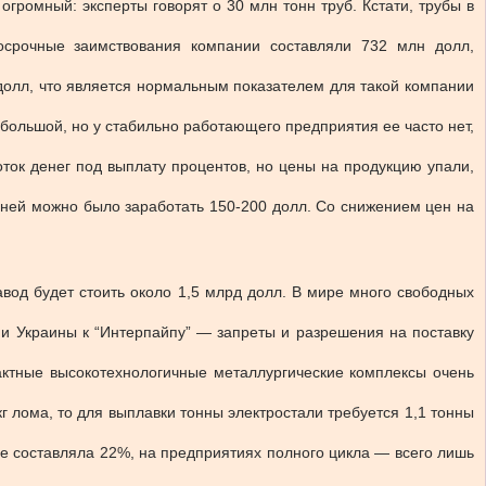
громный: эксперты говорят о 30 млн тонн труб. Кстати, трубы в
срочные заимствования компании составляли 732 млн долл,
 долл, что является нормальным показателем для такой компании
ебольшой, но у стабильно работающего предприятия ее часто нет,
оток денег под выплату процентов, но цены на продукцию упали,
а ней можно было заработать 150-200 долл. Со снижением цен на
вод будет стоить около 1,5 млрд долл. В мире много свободных
и и Украины к “Интерпайпу” — запреты и разрешения на поставку
пактные высокотехнологичные металлургические комплексы очень
 лома, то для выплавки тонны электростали требуется 1,1 тонны
не составляла 22%, на предприятиях полного цикла — всего лишь