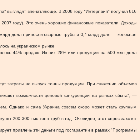
па” выглядят впечатляюще. В 2008 году “Интерпайп” получил 816
в 2007 году). Это очень хорошие финансовые показатели. Доходы
 млрд долл принесли сварные трубы и 0,4 млрд долл — колесная
лось на украинском рынке.
ришлось 44% продаж. Из них 28% или продукции на 500 млн долл
стут затраты на выпуск тонны продукции. При снижении объемов
нижают возможности ценовой конкуренции на рынках сбыта”, —
щем. Однако и сама Украина совсем скоро может стать крупным
упят 200-300 тыс тонн труб в год. Очевидно, этот спрос захотят
ирует привлечь эти деньги под госгарантии в рамках “Программы