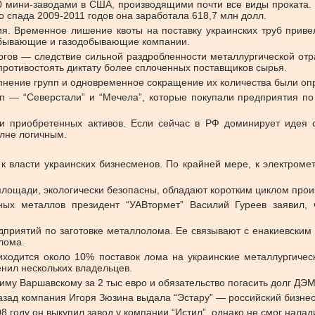
 мини-заводами в США, производящими почти все виды проката. В
 спада 2009-2011 годов она заработала 618,7 млн долл.
я. Временное лишение квоты на поставку украинских труб приве
обывающие и газодобывающие компании.
ргов — следствие сильной раздробленности металлургической отр
противостоять диктату более сплоченных поставщиков сырья.
упнение групп и одновременное сокращение их количества были 
 — “Северстали” и “Мечела”, которые покупали предприятия по 
сти приобретенных активов. Если сейчас в РФ доминирует идея 
олне логичным.
 к власти украинских бизнесменов. По крайней мере, к электром
лощади, экологически безопасны, обладают коротким циклом прои
ных металлов президент “УАВтормет” Василий Гуреев заявил, 
дприятий по заготовке металлолома. Ее связывают с енакиевским
лома.
иходится около 10% поставок лома на украинские металлургиче
енил нескольких владельцев.
иму Варшавскому за 2 тыс евро и обязательство погасить долг ДЭ
назад компания Игоря Зюзина выдала “Эстару” — российский бизн
8 году он выкупил завод у компании “Истил”, однако не смог нала