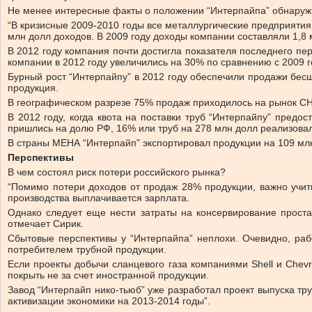
Не менее интересные факты о положении “Интерпайпа” обнаружи
“В кризисные 2009-2010 годы все металлургические предприятия
млн долл доходов. В 2009 году доходы компании составляли 1,8
В 2012 году компания почти достигла показателя последнего пе
компании в 2012 году увеличились на 30% по сравнению с 2009 г
Бурный рост “Интерпайпу” в 2012 году обеспечили продажи бес
продукция.
В географическом разрезе 75% продаж приходилось на рынок СНГ
В 2012 году, когда квота на поставки труб “Интерпайпу” пред
пришлись на долю РФ, 16% или труб на 278 млн долл реализовал
В страны МЕНА “Интерпайп” экспортировал продукции на 109 мл
Перспективы
В чем состоял риск потери российского рынка?
“Помимо потери доходов от продаж 28% продукции, важно учиты
производства выплачивается зарплата.
Однако следует еще нести затраты на консервирование прост
отмечает Сирик.
Сбытовые перспективы у “Интерпайпа” неплохи. Очевидно, раб
потребителем трубной продукции.
Если проекты добычи сланцевого газа компаниями Shell и Chevro
покрыть не за счет иностранной продукции.
Завод “Интерпайп нико-тьюб” уже разработал проект выпуска тр
активизации экономики на 2013-2014 годы”.