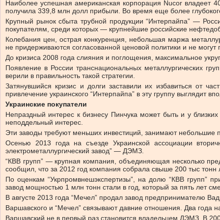
Наиболее успешная американская корпорация Nucor владеет 40
получила 339,8 млн долл прибыли. Во время еще более глубокого
Крупный рынок сбыта трубной продукции “Интерпайпа” — Росси
покупателям, среди которых — крупнейшие российские нефтед
Колебания цен, острая конкуренция, небольшая маржа металлу
не придерживаются согласованной ценовой политики и не могут 
До кризиса 2008 года слияния и поглощения, максимальное укр
Появление в России транснациональных металлургических групп
верили в правильность такой стратегии.
Затянувшийся кризис и долги заставили их избавиться от ча
привлечение украинского “Интерпайпа” в эту группу выглядит вп
Украинские покупатели
Непраздный интерес к бизнесу Пинчука может быть и у близких
неподдельный интерес.
Эти заводы требуют меньших инвестиций, занимают небольшие п
Осенью 2013 года на съезде Украинской ассоциации вторич
электрометаллургический завод” — ДЭМЗ.
“КВВ групп” — крупная компания, объединяющая несколько пре
сообщил, что за 2012 год компания собрала свыше 200 тыс тонн 
По оценкам “Укрпромвнешэкспертизы”, на долю “КВВ групп” пр
завод мощностью 1 млн тонн стали в год, который за пять лет см
В августе 2013 года “Мечел” продал завод предпринимателю Вад
Варшавского и “Мечел” связывают давние отношения. Два года 
Варшавский не в первый раз становится владельцем ДЭМЗ. В 200