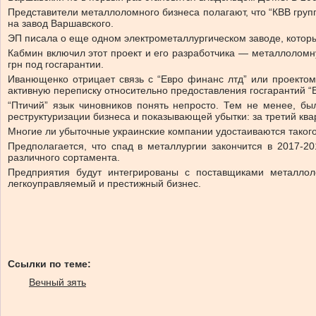
Представители металлоломного бизнеса полагают, что “КВВ груп
на завод Варшавского.
ЭП писала о еще одном электрометаллургическом заводе, котор
Кабмин включил этот проект и его разработчика — металлоломн
грн под госгарантии.
Иванющенко отрицает связь с “Евро финанс лтд” или проектом 
активную переписку относительно предоставления госгарантий “
“Птичий” язык чиновников понять непросто. Тем не менее, бы
реструктуризации бизнеса и показывающей убытки: за третий ква
Многие ли убыточные украинские компании удостаиваются таког
Предполагается, что спад в металлургии закончится в 2017-20
различного сортамента.
Предприятия будут интегрированы с поставщиками металло
легкоуправляемый и престижный бизнес.
Ссылки по теме:
Вечный зять