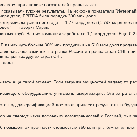
ваются при анализе показателей прошлых лет.
 показывали плохие результаты. На их фоне показатели “Интерпай
 млрд долл, EBITDA была порядка 300 млн долл.
ред кризисом успешного года — 1,77 млрд долл (1,792 млрд долл 
одом”, — говорит Сирик.
шовных труб. На них компания заработала 1,1 млрд долл. Еще 0,2
, из них чуть больше 30% или продукции на 510 млн долл продава
оставлялась без заминок, на рынки России и прочих стран СНГ п
и на рынках других стран СНГ.
н долл.
вать еще такой момент. Если загрузка мощностей падает, то ра
аивающего оборудования, учитывать амортизацию. Эти затраты с
ота над диверсификацией поставок принесет результаты в буду
n не свернут из-за последних договоренностей с Россией, они зак
уб повышенной прочности стоимостью 750 млн грн. Компания план