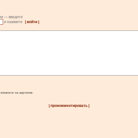
ии — введите
и нажмите
| войти |
.
 кликните на картинке.
| прокомментировать |