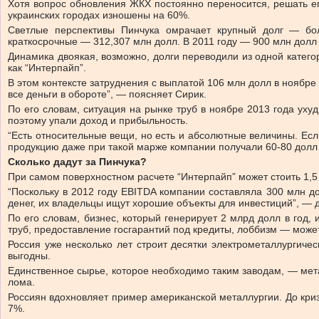
Хотя вопрос обновления ЖКХ постоянно переносится, решать его
украинских городах изношены на 60%.
Светлые перспективы Пинчука омрачает крупный долг — бо
краткосрочные — 312,307 млн долл. В 2011 году — 900 млн долл 
Динамика двоякая, возможно, долги переводили из одной катего
как “Интерпайп”.
В этом контексте затруднения с выплатой 106 млн долл в ноябре
все деньги в обороте”, — поясняет Сирик.
По его словам, ситуация на рынке труб в ноябре 2013 года уху
поэтому упали доход и прибыльность.
“Есть относительные вещи, но есть и абсолютные величины. Есл
продукцию даже при такой марже компании получали 60-80 долл 
Сколько дадут за Пинчука?
При самом поверхностном расчете “Интерпайп” может стоить 1,5
“Поскольку в 2012 году EBITDA компании составляла 300 млн д
денег, их владельцы ищут хорошие объекты для инвестиций”, — 
По его словам, бизнес, который генерирует 2 млрд долл в год,
труб, предоставление госгарантий под кредиты, лоббизм — може
Россия уже несколько лет строит десятки электрометаллургиче
выгодны.
Единственное сырье, которое необходимо таким заводам, — мета
лома.
Россиян вдохновляет пример американской металлургии. До криз
7%.