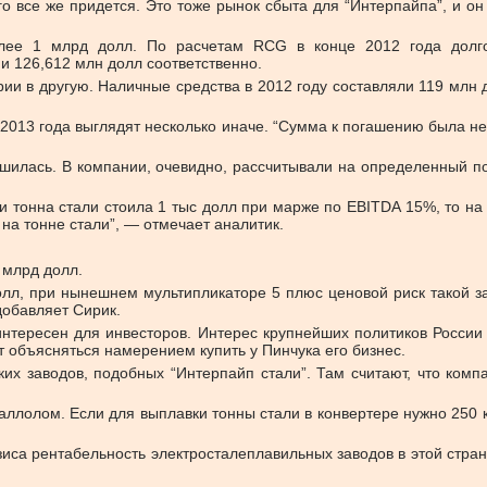
 все же придется. Это тоже рынок сбыта для “Интерпайпа”, и он о
лее 1 млрд долл. По расчетам RCG в конце 2012 года долго
и 126,612 млн долл соответственно.
рии в другую. Наличные средства в 2012 году составляли 119 млн
 2013 года выглядят несколько иначе. “Сумма к погашению была н
дшилась. В компании, очевидно, рассчитывали на определенный п
и тонна стали стоила 1 тыс долл при марже по EBITDA 15%, то н
на тонне стали”, — отмечает аналитик.
 млрд долл.
олл, при нынешнем мультипликаторе 5 плюс ценовой риск такой за
добавляет Сирик.
 интересен для инвесторов. Интерес крупнейших политиков Росси
т объясняться намерением купить у Пинчука его бизнес.
ских заводов, подобных “Интерпайп стали”. Там считают, что ком
ллолом. Если для выплавки тонны стали в конвертере нужно 250 кг
иса рентабельность электросталеплавильных заводов в этой стра