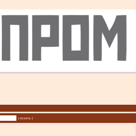
| искать |