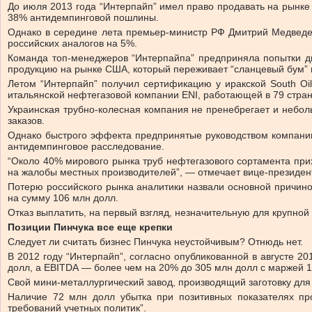
До июля 2013 года “Интерпайп” имел право продавать на рынке 
38% антидемпинговой пошлины.
Однако в середине лета премьер-министр РФ Дмитрий Медведев 
российских аналогов на 5%.
Команда топ-менеджеров “Интерпайпа” предприняла попытки ди
продукцию на рынке США, который переживает “сланцевый бум” и
Летом “Интерпайп” получил сертификацию у иракской South O
итальянской нефтегазовой компании ENI, работающей в 79 стран
Украинская трубно-колесная компания не пренебрегает и небол
заказов.
Однако быстрого эффекта предпринятые руководством компани
антидемпинговое расследование.
“Около 40% мирового рынка труб нефтегазового сортамента прих
на жалобы местных производителей”, — отмечает вице-президен
Потерю российского рынка аналитики назвали основной причино
на сумму 106 млн долл.
Отказ выплатить, на первый взгляд, незначительную для крупно
Позиции Пинчука все еще крепки
Следует ли считать бизнес Пинчука неустойчивым? Отнюдь нет.
В 2012 году “Интерпайп”, согласно опубликованной в августе 2
долл, а EBITDA — более чем на 20% до 305 млн долл c маржей 
Свой мини-металлургический завод, производящий заготовку для 
Наличие 72 млн долл убытка при позитивных показателях пр
требований учетных политик”.