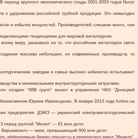
 период крупного экономического спада 2001-2003 годов Nucor
ло к удорожанию российской трубной продукции. Это невыгодно
асли и избытка мощностей. Производителей слишком много, они
определяющими тенденциями для мировой металлургии.
всему миру, указывало на то, что российские металлурги свято
создания массива небольших, но современных производств, то
еталлургическим заводам в самых высоких кабинетах испытывают
зводства и минимальными внутриструктурными затратами.
что холдинг “КВВ групп” вошел в управление ЧАО “Донецкий
 бизнесменом Юрием Иванющенко. В январе 2013 года forbes.ua
ские предприятия. ДЭМЗ — украинский электрометаллургический
МЗ перед группой “Мечел” — 81 млн долл.
ес Варшавского — заем, превышающий 900 млн долл.
дить эффективные бизнес-процессы и перепродал завод “Мечелу”.