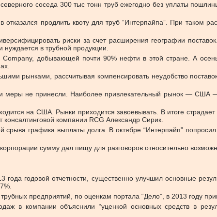
северного соседа 300 тыс тонн труб ежегодно без уплаты пошлины
отказался продлить квоту для труб “Интерпайпа”. При таком ра
версифицировать риски за счет расширения географии поставок.
 нуждается в трубной продукции.
il Company, добывающей почти 90% нефти в этой стране. А осе
ах.
ьшими рынками, рассчитывая компенсировать неудобство поставок
и меры не принесли. Наиболее привлекательный рынок — США — 
одится на США. Рынки приходится завоевывать. В итоге страдает
т консалтинговой компании RCG Александр Сирик.
й срыва графика выплаты долга. В октябре “Интерпайп” попросил 
й корпорации сумму дал пищу для разговоров относительно возмож
013 года годовой отчетности, существенно улучшил основные рез
17%.
трубных предприятий, по оценкам портала “Дело”, в 2013 году при
одаж в компании объяснили “уценкой основных средств в резу