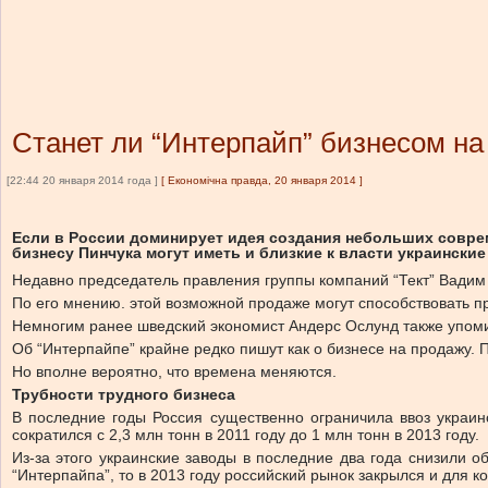
Станет ли “Интерпайп” бизнесом на
[22:44 20 января 2014 года ]
[
Економічна правда, 20 января 2014
]
Если в России доминирует идея создания небольших соврем
бизнесу Пинчука могут иметь и близкие к власти украински
Недавно председатель правления группы компаний “Тект” Вадим 
По его мнению. этой возможной продаже могут способствовать п
Немногим ранее шведский экономист Андерс Ослунд также упоми
Об “Интерпайпе” крайне редко пишут как о бизнесе на продажу. 
Но вполне вероятно, что времена меняются.
Т
рубности трудного бизнеса
В последние годы Россия существенно ограничила ввоз украи
сократился с 2,3 млн тонн в 2011 году до 1 млн тонн в 2013 году.
Из-за этого украинские заводы в последние два года снизили 
“Интерпайпа”, то в 2013 году российский рынок закрылся и для к