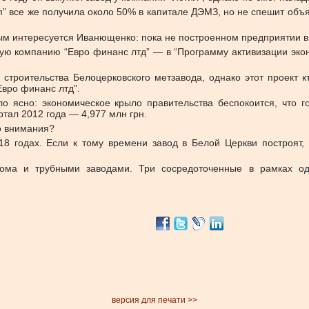
п” все же получила около 50% в капитале ДЭМЗ, но не спешит объ
ым интересуется Иванющенко: пока не построенном предприятии в
ую компанию “Евро финанс лтд” — в “Программу активизации эконо
строительства Белоцерковского метзавода, однако этот проект к
Евро финанс лтд”.
ло ясно: экономическое крыло правительства беспокоится, что 
ртал 2012 года — 4,977 млн грн.
о внимания?
18 годах. Если к тому времени завод в Белой Церкви построят,
лома и трубными заводами. Три сосредоточенные в рамках од
версия для печати >>